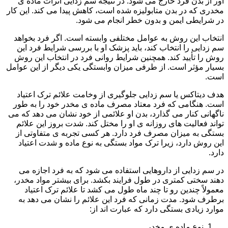
آور از بدن فرد خارج می شود. در نتیجه سم زدایی اثرات ماده ی
مخدری که در بدن متابولیزه شده است، کاهش پیدا می کند. این کار
در شرایطی ایمن و بدون خطر انجام می شود.
انتخاب این روش به عوامل مختلفی وابسته است. اگر فرد بخواهد
سم زدایی را انتخاب کند، باید پزشک او با بررسی شرایط فرد این
روش را تأیید کند. همچنین شرایط روانی فرد در انتخاب این روش
بسیار مؤثر است. از طرفی میزان وابستگی یکی دیگر از این عوامل
است.
هدف دیتاکس یا سم زدایی جلوگیری از وخامت علائم ترک اعتیاد
است. هنگامی که فرد معتاد مصرف ماده ی مخدر خود را به طور
ناگهانی کنار می گذارد، بدن او علائمی از خود نشان می دهد که می
تواند فعالیت های روزانه ی او را مختل کند. شدت بروز این علائم
بستگی به میزان مصرف فرد دارد. هر کسی تجربه ی متفاوتی از
این روش دارد، زیرا ترک مواد بستگی به نوع ماده و شدت اعتیاد
دارد.
در سم زدایی از داروهایی استفاده می شود که به فرد اجازه می
دهند سختی کمتری در طول فرایند بکشد. برای بیشتر مواد مخدر،
معمولاً چندین رو تا چند ماه طول می کشد تا علائم ترک اعتیاد
برطرف شود. مدت زمانی که فرد این علائم را نشان می دهد به
موارد زیادی بستگی دارد که عبارت اند از:
نوع ماده ی مخدر