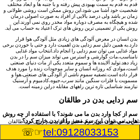
قدم به قدم به سمت بهبودی پیش رفته و با جنبه ها و ابعاد مختلف
شخصیت خود آشنا می شود.این روش ممکن است روشی طولانی و
زمان بر باشد ولی درصد بالایی از افراد به صورت اصولی درمان
شده و هیچگاه به مصرف دوباره مواد مخدر روی نمی آورند.این
روش یکی از تضمینی ترین روش های ترک اعتیاد به حساب می آید.
بدن انسان در معرض آلودگی های زیادی مثل آلودگی هوا قرار
دارد.به همین دلیل سم زدایی بدن اهمیت دارد و حتی با خوردن برخی
مواد غذایی می توان سم زدایی را انجام داد.انتخاب مواد غذایی
نامناسب،مات گوارشی و استرس می تواند میزان سم را در بدن
زیاد دهد.تولید آلاینده ها و سموم متعدد یکی از مات دنیای صنعتی
است،موادی که روزانه انسان و سایر موجودات زنده را مورد هدف
قرار داده است.تصفیه سموم ناشی از آلودگی های صنعتی،هوا و
مسمویت با فلزات سنگین مانند سرب،جیوه،کادمیوم و آرسنیک
نیازمند شناسایی تازه ترین راههای مقابله دراین زمینه است.
سم زدایی بدن در طالقان
سم از کجا وارد بدن ما می شوند؟ با استفاده از چه روش
هایی می توان این سم مضر را از بدن خارج کرد؟
تلفن تماس فوری
مرکز ترک اعتیاد طالقان,سم زدایی بدن طالقان
☞☏
tel:09128033153
بطور کلی سم موجود در بدن به دو گروه عمده تقسیم می
شوند.بخش بزرگی از این سموم مثل مواد به جا مانده از سموم