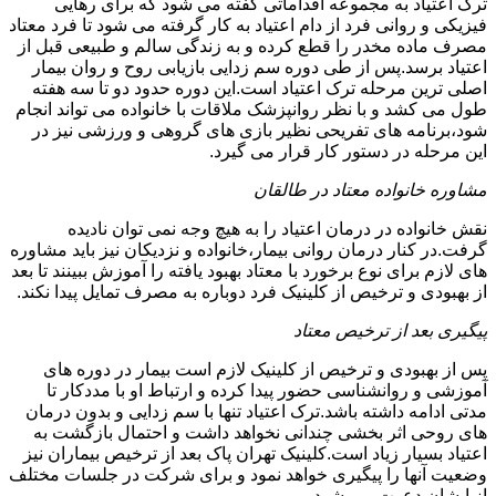
ترک اعتیاد به مجموعه اقداماتی گفته می شود که برای رهایی
فیزیکی و روانی فرد از دام اعتیاد به کار گرفته می شود تا فرد معتاد
مصرف ماده مخدر را قطع کرده و به زندگی سالم و طبیعی قبل از
اعتیاد برسد.پس از طی دوره سم زدایی بازیابی روح و روان بیمار
اصلی ترین مرحله ترک اعتیاد است.این دوره حدود دو تا سه هفته
طول می کشد و با نظر روانپزشک ملاقات با خانواده می تواند انجام
شود،برنامه های تفریحی نظیر بازی های گروهی و ورزشی نیز در
این مرحله در دستور کار قرار می گیرد.
مشاوره خانواده معتاد در طالقان
نقش خانواده در درمان اعتیاد را به هیچ وجه نمی توان نادیده
گرفت.در کنار درمان روانی بیمار،خانواده و نزدیکان نیز باید مشاوره
های لازم برای نوع برخورد با معتاد بهبود یافته را آموزش ببینند تا بعد
از بهبودی و ترخیص از کلینیک فرد دوباره به مصرف تمایل پیدا نکند.
پیگیری بعد از ترخیص معتاد
پس از بهبودی و ترخیص از کلینیک لازم است بیمار در دوره های
آموزشی و روانشناسی حضور پیدا کرده و ارتباط او با مددکار تا
مدتی ادامه داشته باشد.ترک اعتیاد تنها با سم زدایی و بدون درمان
های روحی اثر بخشی چندانی نخواهد داشت و احتمال بازگشت به
اعتیاد بسیار زیاد است.کلینیک تهران پاک بعد از ترخیص بیماران نیز
وضعیت آنها را پیگیری خواهد نمود و برای شرکت در جلسات مختلف
از ایشان دعوت می شود.