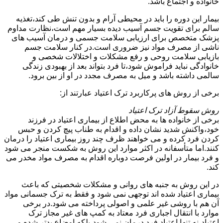
خانواده و اجتماع باشد.
بیمار این دوره را باید در محیطی آرام و بدون تنش طی کند،تغذیه
سالم برای تقویت جسم آسیب دیده بسیار مهم است،نظارت مداوم
پزشک متخصص برای ارزیابی سلامت جسمی و درمان آسیب های
ناشی از مصرف مواد نیز ضروری است.در کنار سلامت جسم
بازیابی سلامت روحی و رفع مشکلات و اختلالات شخصی و
خانوادگی نباید فراموش شود،تا فرد بتواند بعد از بهبودی زندگی
سالمی داشته باشد و میل به مصرف مجدد در او از بین برود.
برخی از روش های پرکاربرد ترک اعتیاد عبارتند از:
روش سقوط آزاد ترک اعتیاد
برخی از خانواده ها به محض اطلاع از بیماری اعتیاد در فرزند
خود،واکنش شدید نشان داده و اقدام به طناب پیچ کردن و حبس
کردن فرد کرده و می خواهند ظرف چند روز بیماری اعتیاد را درمان
کنند.اما متأسفانه در اکثر موارد این روش به شکست منجر می شود
و فرد بیمار در اولین فرصت دوباره اقدام به مصرف مواد مخدر می
کند.
در این روش به جنبه های روانی و مشکلات شخصیتی که باعث
بیماری اعتیاد شده اند توجهی نمی شود و فقط به ترک جسمانی مواد
آن هم با روشی غیر علمی و اصولی پرداخته می شود.در برخی
موارد با انتقال اجباری فرد معتاد به کمپ های غیر مجاز ترک
اعتیاد،نه تنها اعتیاد فرد درمان نمی شود،بلکه اوضاع بدتر شده و