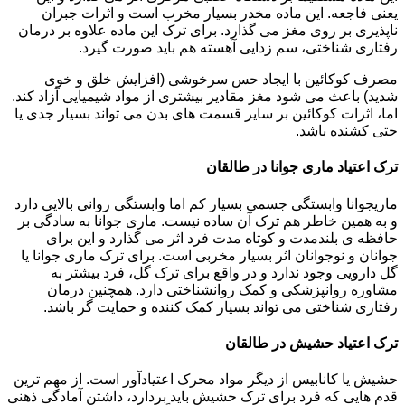
یعنی فاجعه. این ماده مخدر بسیار مخرب است و اثرات جبران
ناپذیری بر روی مغز می گذارد. برای ترک این ماده علاوه بر درمان
رفتاری شناختی، سم زدایی آهسته هم باید صورت گیرد.
مصرف کوکائین با ایجاد حس سرخوشی (افزایش خلق و خوی
شدید) باعث می شود مغز مقادیر بیشتری از مواد شیمیایی آزاد کند.
اما، اثرات کوکائین بر سایر قسمت های بدن می تواند بسیار جدی یا
حتی کشنده باشد.
ترک اعتیاد ماری جوانا در طالقان
ماریجوانا وابستگی جسمی بسیار کم اما وابستگی روانی بالایی دارد
و به همین خاطر هم ترک آن ساده نیست. ماری جوانا به سادگی بر
حافظه ی بلندمدت و کوتاه مدت فرد اثر می گذارد و این برای
جوانان و نوجوانان اثر بسیار مخربی است. برای ترک ماری جوانا یا
گل دارویی وجود ندارد و در واقع برای ترک گل، فرد بیشتر به
مشاوره روانپزشکی و کمک روانشناختی دارد. همچنین درمان
رفتاری شناختی می تواند بسیار کمک کننده و حمایت گر باشد.
ترک اعتیاد حشیش در طالقان
حشیش یا کانابیس از دیگر مواد محرک اعتیادآور است. از مهم ترین
قدم هایی که فرد برای ترک حشیش باید بردارد، داشتن آمادگی ذهنی