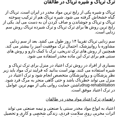
ترک تریاک و شیره تریاک در طالقان
تریاک و شیره یکی از رایج ترین مواد مخدر در ایران است. تریاک از
گیاه خشخاش گرفته می شود. شیره تریاک هم از ترکیب سوخته
تریاک و تریاک و جوشاندن و صاف کردن آن به دست می آید. یکی از
رایج ترین روش ها برای ترک تریاک و ترک شیرده تریاک روش سم
زدایی است.
سم زدایی تریاک تقریبا ۱۴ روز طول می کشد. بعد از سم زدایی
مشاوره با روانپزشک، احتمال ترک موفقیت آمیز را بیشتر می کند.
همچنین از روش های ترک تدریجی، ترک با کمک دارو و روش های
سنتی هم برای ترک این ماده مخدر استفاده می شود.
بسیاری از افراد در روش ترک اعتیاد در منزل برای ترک تریاک و
شیره استفاده می کنند. بهتر است بدانید که فرایند ترک مواد باید زیر
نظر پزشکان و روانپزشکان متخصص انجام شود و ترک اعتیاد در
منزل می تواند خطرناک باشد و حتی گاهی منجر به مرگ فرد شود.
drug-rehabilitationداشتن حمایت روانی یکی از مهم ترین عوامل
در ترک اعتیاد موفق است.
راهنمای ترک اعتیاد مواد مخدر در طالقان
اعتیاد به انواع مواد مخدر سنتی یا صنعتی و نیمه صنعتی می تواند
اثرات مخربی روی سلامت فردی، زندگی شخصی و کاری و تحصیل