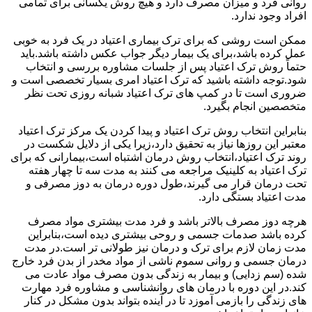
روانی فرد و میزان مصرف دارد و هیچ روش یکسانی برای تمامی
افراد وجود ندارد.
ممکن است روشی که برای ترک بیماری اعتیاد در یک فرد به خوبی
عمل کرده باشد،برای یک بیمار دیگر جواب عکس داشته باشد.باید
حتماً روش ترک اعتیاد پس از جلسات مشاوره بررسی و انتخاب
شود.توجه داشته باشید که ترک اعتیاد امری بسیار تخصصی است و
ضروری است تا در کمپ های ترک اعتیاد شبانه روزی تحت نظر
متخصصین انجام بگیرد.
بنابراین انتخاب روش ترک اعتیاد و پیدا کردن یک مرکز ترک اعتیاد
معتبر این روزها نیاز به تحقیق دارد،زیرا یکی از دلایل شکست در
روند ترک اعتیاد،انتخاب روش درمان اشتباه است،بیمارانی که برای
ترک اعتیاد به کلینیک مراجعه می کنند به مدت سه تا چهار هفته
تحت درمان قرار می گیرند،طول دوره درمان به دوز مصرفی و
مدت اعتیاد بستگی دارد.
هرچه دوز مصرف بالاتر باشد و فرد مدت بیشتری مواد مصرف
کرده باشد صدمات جسمی و روحی بیشتری دیده است،بنابراین
مدت زمان لازم برای ترک و درمان نیز طولانی تر است.در مدت
درمان جسمی و روانی سموم ناشی از مواد مخدر از بدن فرد خارج
شده (سم زدایی) و بیمار به زندگی بدون مصرف مواد عادت می
کند.در این دوره با درمان های روانشناسی و مشاوره فرد مهارت
های زندگی را بازمی آموزد تا در آینده بتواند بدون مشکل در کنار