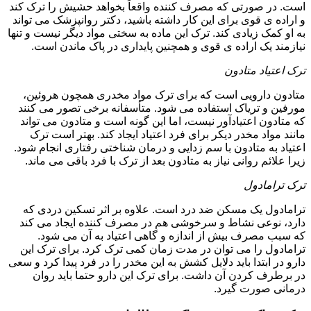
است. در صورتی که مصرف کننده واقعاً بخواهد حشیش را ترک کند
و اراده ی قوی برای این کار داشته باشید، دکتر روانپزشک می تواند
به او کمک زیادی کند. ترک این ماده به سختی مواد دیگر نیست و تنها
نیازمند یک اراده ی قوی و همچنین پایداری در پاک ماندن است.
ترک اعتیاد متادون
متادون دارویی است که برای ترک مواد مخدری همچون هروئین،
مورفین و تریاک استفاده می شود. متأسفانه برخی تصور می کنند
که متادون اعتیادآور نیست، اما این گونه است و متادون می تواند
مانند مواد مخدر دیکر برای فرد اعتیاد ایجاد کند. بهتر است ترک
اعتیاد به متادون با سم زدایی و درمان شناختی رفتاری انجام شود.
زیرا علائم روانی نیاز به متادون بعد از ترک با فرد باقی می ماند.
ترک ترامادول
ترامادول یک مسکن ضد درد است. علاوه بر اثر تسکین دردی که
دارد، نوعی نشاط و سرخوشی هم در مصرف کننده ایجاد می کند
که سبب مصرف بیش از اندازه و گاهی اعتیاد به آن می شود.
ترامادول را می توان در مدت زمان کمی ترک کرد. برای ترک این
دارو در ابتدا باید دلایل کشش به این مخدر را در فرد پیدا کرد و سعی
در برطرف کردن آن داشت. برای ترک این دارو حتما باید روان
درمانی صورت گیرد.