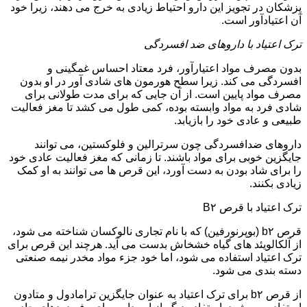
پزشکان در تجویز این دارو احتیاط زیادی به خرج می دهند، زیرا خود
آن اعتیادآور است.
ترک اعتیاد با داروهای ضد افسردگی
بدون مصرف مواد اعتیارآور، فرد معتاد احساس غمگینی و
افسردگی می کند. زیرا سطح هورمون های شادی آور در او بدون
مصرف مواد پایین است. از آن جایی که برای مدت طولانی برای
شادی فرد به مواد وابسته بوده، کمی طول می کشد تا مغز فعالیت
طبیعی و عادی خود را بازیابد.
داروهای ضدافسردگی چون سرترالین و فلوکستین، می توانند
جایگزین خوبی برای مواد باشند. تا زمانی که مغز فعالیت عادی خود
را برای شاد بودن به دست آورد، این قرص ها می توانند به او کمک
زیادی بکنند.
ترک اعتیاد با قرص B۲
قرص b۲ (بوپرنورفین) که با نام تجاری نالوکسان شناخته می شود،
از آلکالویئد های گیاه خشخاش بدست می آید. هرچند این قرص برای
ترک اعتیاد استفاده می شود، اما خود جزء مواد مخدر نیمه صنعتی
دسته بندی می شود.
از قرص b۲ برای ترک اعتیاد به عنوان جایگزین ترامادول و متادون