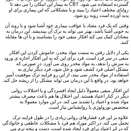
گسترده استفاده می شود. CBT به بیمار این امکان را می دهد تا
زوایای مختلف اعتیاد را ببیند و با مشکلاتی که این بیماری برای او
پدید آورده است روبه رو شود.
وقتی که یک فرد معتاد با عواقب بیماری خود آشنا شود و با روند آن
به خوبی آشنا باشد، بهتر می تواند به ترک آن بیندیشد. این درمان به
معتادان کمک می کند افکار منفی خود را بشناسند و با آن ها مقابله
کنند.
یکی از دلایل رفتن به سمت مواد مخدر، خاموش کردن این افکار
منفی در سر فرد است. فرد برای این که به این افکار اجازه ی ورود
به سرش را ندهد، به مواد مخدر روی می آورد. در صورتی که
مشکل اصلی فرد کشف شود و حل شود، فرد دیگر نیازی به
استفاده از مواد مخدر نمی بیند، از این رو فرایند ترک موفقیت آمیز
خواهد بود. در واقع با این درمان می تواند مشکل را از ریشه حل کند.
این افکار منفی معمولاً دلیل ایجاد افسردگی و یا اختلالات روانی
دیگر در کنار اعتیاد هستند. این اختلال ها هم باعث مصرف بیشتر
مواد شده و اعتیاد را تشدید می کند. در این موارد معمولا به
متخصص نورولوژی یا روانشناس نیاز است.
علاوه بر این فرد فشارهای روانی زیادی را در طول فرایند ترک
تحمل می کند. در اکثر موراد هم فرد با مشکلات عاطفی و خانوادگی
که در اثر اعتیاد برای فرد ایجاد شده است، دست و پنجه نرم می