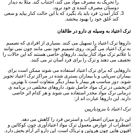
را تحریک به مصرف مواد می کند، اجتناب کند. مثلا به دیدار
دوستان مصرف کننده ی خود نرود.
کنار آمدن: فرد باید یاد بگیرد که با این حالت کنار بیاید و سعی
کند خُلق خود را بهبود ببخشد.
ترک اعتیاد به وسیله ی دارو در طالقان
داروها ترک اعتیاد را تسهیل می کنند. بسیاری از افرادی که تصمیم
به ترک اعتیاد می گیرند، روی تصمیم خود نمی مانند چون نمی توانند
با علائم ترک مواد کنار بیایند. داروهای خاصی هستند که این حالات را
تخفیف می دهند و ترک را برای فرد آسان تر می کنند.
داروهایی که برای ترک اعتیاد استفاده می شوند ممکن است برای
بیماران سرپایی و یا بیماران بستری شده در مراکز ترک اعتیاد تجویز
شوند. دوز مناسب هر بیمار با بیمار دیگر متفاوت است تا بهترین
اثربخشی در ترک مواد حاصل شود. داروهای مختلفی در برنامه ی
درمانی ترک مواد مخدر استفاده می شوند و هر کدام اثر خاصی
دارند. این داروها عبارت اند از:
ترک اعتیاد با بنزودیازپین
این دارو میزان اضطراب و استرس فرد را کاهش می دهد.
اضطراب از عوارض معمول ترک مواد اعتیادآوری چون کوکائین و
افیون هایی چون هروئین و تریاک است. این دارو اثر آرام بخش دارد.