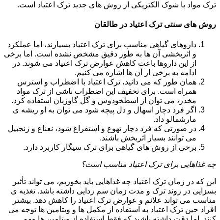
ترک مواد با شوک الکتریکی از روش های جدید ترک اعتیاد است.
روش های سنتی ترک اعتیاد در طالقان
داروهای گیاهی مناسب برای ترک اعتیاد بسیارند، اما عملکرد
و اثربخشی آن ها به طور دقیق مشخص نشده است. اما برخی
از این داروها باعث کاهش عوارض ترک اعتیاد می شوند. در
ادامه به برخی از آن ها اشاره می کنیم.
همان طور که می دانید، ترک اعتیاد با اضطراب و استرس
همراه است. برای تخفیف این اضطراب ناشی از ترک مواد
مخدر، می توان از اسطخودوس و گل گاوزبان استفاده کرد.
اگر فرد دچار اسهال و دل پیچه شود می توان به او ریشه ی
مارشمالو داد.
در صورتی که فرد دچار تهوع و استفراغ شود، نعناع و زنجبیل
می توانند بسیار اثربخش باشند.
برخی از روش های گیاهی برای ترک سیگار کاربرد دارد.
چه غذاهایی برای ترک اعتیاد مناسب است؟
این که در زمان ترک اعتیاد چه غذاهایی باید بخوریم، می تواند تأثیر
بسزایی در روند ترک و مدت زمان سم زدایی داشته باشد. تغذیه ی
مناسب می تواند علائم و عوارض ترک اعتیاد را کاهش دهد. بیشتر
افراد حین ترک اعتیاد به استفاده از مکمل ها و ویتامین ها توجه می
کنند. اما دقت داشته باشید که فقط استفاده از ویتامین ها مهم