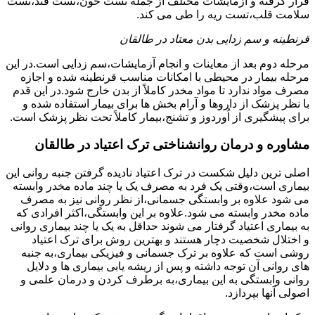
قرار گرفته و آزمایشات مختلف از جمله تست خون،تست قند،تست
سلامت قلب،تست ریه را طی می کند.
قرنطینه و سم زدایی بدن معتاد در طالقان
مرحله دوم بعد از معاینات و انجام آزمایشات،سم زدایی است.در این
مرحله بیمار در محیطی با امکانات مناسب قرنطینه شده و اجازه
مصرف مواد ندارد تا مواد مخدر کاملاً از بدن خارج شود.در این قدم
با نظر پزشک از داروها و آرام بخش ها برای بیمار استفاده شده و
برای پیشگیری از اُوردوز و تشنج،بیمار کاملاً تحت نظر پزشک است.
مشاوره و درمان روانشناختی ترک اعتیاد در طالقان
اصلی ترین دلیل شکست در ترک اعتیاد نادیده گرفتن جنبه روانی این
بیماری است،وقتی یک فرد به مصرف یک یا چند ماده مخدر وابسته
می شود علاوه بر وابستگی جسمانی،از نظر روانی نیز به مصرف
ماده مخدر وابسته می شود.علاوه بر این وابستگی،اکثر افرادی که
به بیماری اعتیاد گرفتار می شوند حداقل به یک یا چند بیماری روانی
و اختلال شخصیت دچار هستند و بهترین روش برای ترک اعتیاد
روشی است که علاوه بر ترک جسمانی و فیزیکی بیماری،به جنبه
های روانی آن توجه داشته و پس از ریشه یابی بیماری ها و دلایل
روانی وابستگی به این بیماری،به برطرف کردن و درمان علمی و
اصولی آنها بپردازد.