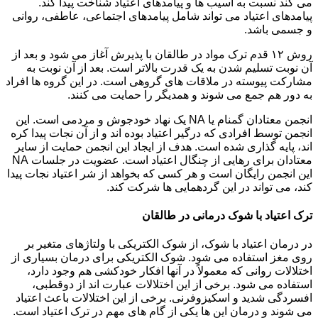
می کند نسبت به آسیب ها و پیامدهای اعتیاد شناخت پیدا کند.
پیامدهای اعتیاد می تواند شامل پیامدهای اجتماعی، عاطفی، روانی
و جسمی باشد.
روش ۱۲ قدم ترک مواد در طالقان با پذیرش آغاز می شود و بعد از
آن نوبت تسلیم شدن به یک قدرت بالاتر است. بعد از آن نوبت به
مشارکت پیوسته در ملاقات های گروهی است. در این گروه ها افراد
به دور هم جمع می شوند و همدیگر را حمایت می کنند.
انجمن معتادان گمنام یا NA یک نهاد خودجوش و مردمی است. این
انجمن توسط افرادی که درگیر اعتیاد بوده اند و از آن نجات پیدا کره
اند، پایه گذاری شده است. هدف از ایجاد این انجمن حمایت از سایر
معتادان برای رهایی از چنگال اعتیاد است. عضویت در جلسات NA
این انجمن رایگان است و هر کسی که بخواهد از شر اعتیاد نجات پیدا
کند، می تواند در این گردهمایی ها شرکت کند.
ترک اعتیاد با شوک درمانی در طالقان
در درمان اعتیاد با شوک، از شوک الکتریکی با ولتاژهای متغیر بر
روی مغز استفاده می شود. شوک الکتریکی برای درمان بسیاری از
اختلالات روانی که معمولاً در آنها افکار خودکشی هم وجود دارد،
استفاده می شود. برخی از این اختلالات عبارت اند از دوقطبی،
افسردگی شدید و اسکیزوفرنی. برخی از این اختلالات باعث اعتیاد
می شوند و درمان این ها یکی از گام های مهم در ترک اعتیاد است.