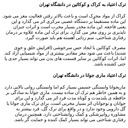
ترک اعتیاد به کراک و کوکائین در دانشگاه تهران
کراک از مواد محرک است و باعث بالاتر رفتن فعالیت مغز می شود.
این ماده مستقیماً بر دستگاه عصبی مرکزی اثر می گذارد و این
یعنی فاجعه. این ماده مخدر بسیار مخرب است و اثرات جبران
ناپذیری بر روی مغز می گذارد. برای ترک این ماده علاوه بر درمان
رفتاری شناختی، سم زدایی آهسته هم باید صورت گیرد.
مصرف کوکائین با ایجاد حس سرخوشی (افزایش خلق و خوی
شدید) باعث می شود مغز مقادیر بیشتری از مواد شیمیایی آزاد کند.
اما، اثرات کوکائین بر سایر قسمت های بدن می تواند بسیار جدی یا
حتی کشنده باشد.
ترک اعتیاد ماری جوانا در دانشگاه تهران
ماریجوانا وابستگی جسمی بسیار کم اما وابستگی روانی بالایی دارد
و به همین خاطر هم ترک آن ساده نیست. ماری جوانا به سادگی بر
حافظه ی بلندمدت و کوتاه مدت فرد اثر می گذارد و این برای
جوانان و نوجوانان اثر بسیار مخربی است. برای ترک ماری جوانا یا
گل دارویی وجود ندارد و در واقع برای ترک گل، فرد بیشتر به
مشاوره روانپزشکی و کمک روانشناختی دارد. همچنین درمان
رفتاری شناختی می تواند بسیار کمک کننده و حمایت گر باشد.