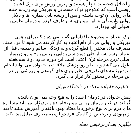
و اختلال شخصیت دچار هستند و بهترین روش برای ترک اعتیاد
روشی است که علاوه بر ترک جسمانی و فیزیکی بیماری،به جنبه
های روانی آن توجه داشته و پس از ریشه یابی بیماری ها و دلایل
روانی وابستگی به این بیماری،به برطرف کردن و درمان علمی و
اصولی آنها بپردازد.
ترک اعتیاد به مجموعه اقداماتی گفته می شود که برای رهایی
فیزیکی و روانی فرد از دام اعتیاد به کار گرفته می شود تا فرد معتاد
مصرف ماده مخدر را قطع کرده و به زندگی سالم و طبیعی قبل از
اعتیاد برسد.پس از طی دوره سم زدایی بازیابی روح و روان بیمار
اصلی ترین مرحله ترک اعتیاد است.این دوره حدود دو تا سه هفته
طول می کشد و با نظر روانپزشک ملاقات با خانواده می تواند انجام
شود،برنامه های تفریحی نظیر بازی های گروهی و ورزشی نیز در
این مرحله در دستور کار قرار می گیرد.
مشاوره خانواده معتاد در دانشگاه تهران
نقش خانواده در درمان اعتیاد را به هیچ وجه نمی توان نادیده
گرفت.در کنار درمان روانی بیمار،خانواده و نزدیکان نیز باید مشاوره
های لازم برای نوع برخورد با معتاد بهبود یافته را آموزش ببینند تا بعد
از بهبودی و ترخیص از کلینیک فرد دوباره به مصرف تمایل پیدا نکند.
پیگیری بعد از ترخیص معتاد