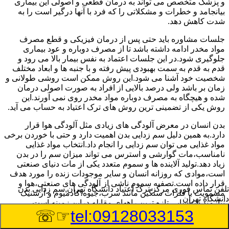
و پزشک متخصص می تواند به درمان قطعی و اصولی این بیماری
بیانجامد و خطرات و مشکلاتی را که فرد با آنها درگیر است را به
شدت کاهش دهد.
جلسات مشاوره باید حتی پس از درمان فیزیکی و قطع مصرف
مواد مخدر ادامه داشته باشد تا از مصرف دوباره و عود بیماری
جلوگیری شود.در این جلسات اعتماد به نفس بیمار بالا می رود و
قدم به قدم به سمت بهبودی پیش رفته و با جنبه ها و ابعاد مختلف
شخصیت خود آشنا می شود.این روش ممکن است روشی طولانی و
زمان بر باشد ولی درصد بالایی از افراد به صورت اصولی درمان
شده و هیچگاه به مصرف دوباره مواد مخدر روی نمی آورند.این
روش یکی از تضمینی ترین روش های ترک اعتیاد به حساب می آید.
بدن انسان در معرض آلودگی های زیادی مثل آلودگی هوا قرار
دارد.به همین دلیل سم زدایی بدن اهمیت دارد و حتی با خوردن برخی
مواد غذایی می توان سم زدایی را انجام داد.انتخاب مواد غذایی
نامناسب،مات گوارشی و استرس می تواند میزان سم را در بدن
زیاد دهد.تولید آلاینده ها و سموم متعدد یکی از مات دنیای صنعتی
است،موادی که روزانه انسان و سایر موجودات زنده را مورد هدف
قرار داده است.تصفیه سموم ناشی از آلودگی های صنعتی،هوا و
تلفن تماس فوری
مرکز ترک اعتیاد دانشگاه تهران,سم زدایی بدن
مسمویت با فلزات سنگین مانند سرب،جیوه،کادمیوم و آرسنیک
دانشگاه تهران
نیازمند شناسایی تازه ترین راههای مقابله دراین زمینه است.
☞☏
tel:09128033153
سم زدایی بدن در دانشگاه تهران