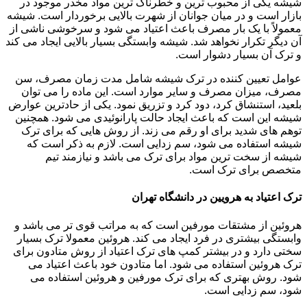
شیشه یکی از محبوب ترین و خطرناک ترین مواد مخدر موجود در
بازار است و در میان جوانان از شهرت بالایی برخوردار است. شیشه
معمولاً با یک بار مصرف باعث اعتیاد می شود و سرخوشی ناشی از
آن دیگر تکرار نخواهد شد. شیشه وابستگی بسیار بالایی ایجاد می کند
و ترک آن بسیار دشوار است.
عوامل تعیین کننده در ترک شیشه شامل مدت زمان مصرف، سن
مصرف، میزان مصرف و سایر موارد است. این ماده را می توان
بلعید، استنشاق کرد، دود کرد و تزریق نمود. یکی از حادترین عوارض
شیشه این است که باعث ایجاد حالت پارانوئیدی می شود. همچنین
توهم های شدید برای او رقم می زند. از روش هایی که برای ترک
شیشه استفاده می شود، سم زدایی است. لازم به ذکر است که
شیشه از سخت ترین مواد برای ترک می باشد و نیازمند تیم
متخصص برای ترک است.
ترک اعتیاد به هرویین در دانشگاه تهران
هروئین از مشتقات مورفین است که به مراتب قوی تر می باشد و
وابستگی بیشتری در فرد ایجاد می کند. هروئین معمولا ترک بسیار
سختی دارد و در بیشتر کمپ های ترک اعتیاد از روش متادون برای
ترک هروئین استفاده می شود. اما متادون خود باعث اعتیاد می
شود. روش بهتری که برای ترک مورفین و هروئین استفاده می
شود، سم زدایی است.