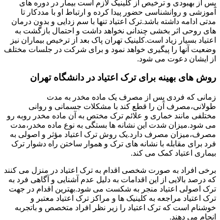
پس از بهبودی و ترخیص از کلینیک لازم است بیمار در دوره های
آموزشی و روانشناسی حضور پیدا کرده و ارتباط او با مددکار تا
مدتی ادامه داشته باشد.ترک اعتیاد تنها با سم زدایی و بدون درمان
های روحی اثر بخشی چندانی نخواهد داشت و احتمال بازگشت به
اعتیاد بسیار زیاد است.کلینیک تهران پاک بعد از ترخیص بیماران نیز
وضعیت آنها را پیگیری خواهد نمود و برای شرکت در جلسات مختلف
از ایشان دعوت می شود.
روش های بهینه برای ترک اعتیاد در دانشگاه تهران
زمانی که فردی پس از مصرف یک ماده مخدر به مدت
طولانی،مصرف آن را قطع کند با مشکلات جسمانی و روانی
مختلفی مانند خماری و علائم ترک مختص به آن ماده مخدر روبه رو
می شود.میزان شدت این نشانه ها بستگی به نوع ماده مخدر،مدت
مصرف،میزان مصرف دارد.یک روش ترک اعتیاد مؤثر و اصولی به
فرد برای مقابله با نشانه های ترک و هموار ساختن راه دشوار ترک
بیماری اعتیاد کمک می کند.
برخی افراد به صورت شخصی اقدام به ترک اعتیاد در منزل می کنند
که درصد بالایی از این اقدامات به دلیل عدم آشنایی و آگاهی فرد به
ترک اصولی اعتیاد منجر به شکست می شود.بهترین اقدام در جهت
ترک اعتیاد مراجعه به کلینیک ها و مراکز ترک اعتیاد معتبر و
خوشنام است که ترک اعتیاد را زیر نظر افراد متخصص و باتجربه
انجام می دهند.