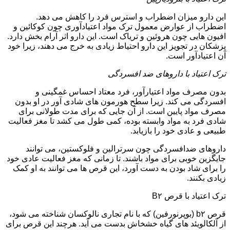
این دارو میزان اضطراب و استرس فرد را کاهش می دهد.
اضطراب از عوارض معمول ترک مواد اعتیادآوری چون کوکائین و
افیون هایی چون هروئین و تریاک است. این دارو اثر آرام بخش دارد.
پزشکان در تجویز این دارو احتیاط زیادی به خرج می دهند، زیرا خود
آن اعتیادآور است.
ترک اعتیاد با داروهای ضد افسردگی
بدون مصرف مواد اعتیارآور، فرد معتاد احساس غمگینی و
افسردگی می کند. زیرا سطح هورمون های شادی آور در او بدون
مصرف مواد پایین است. از آن جایی که برای مدت طولانی برای
شادی فرد به مواد وابسته بوده، کمی طول می کشد تا مغز فعالیت
طبیعی و عادی خود را بازیابد.
داروهای ضدافسردگی چون سرترالین و فلوکستین، می توانند
جایگزین خوبی برای مواد باشند. تا زمانی که مغز فعالیت عادی خود
را برای شاد بودن به دست آورد، این قرص ها می توانند به او کمک
زیادی بکنند.
ترک اعتیاد با قرص B۲
قرص b۲ (بوپرنورفین) که با نام تجاری نالوکسان شناخته می شود،
از آلکالویئد های گیاه خشخاش بدست می آید. هرچند این قرص برای