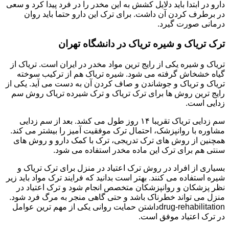
دارو در ابتدا باید دلایل کشش به این مخدر را در فرد پیدا کرد و سعی
در برطرف کردن آن داشت. برای ترک این دارو حتما باید روان
درمانی صورت گیرد.
ترک تریاک و شیره تریاک در دانشگاه تهران
تریاک و شیره یکی از رایج ترین مواد مخدر در ایران است. تریاک از
گیاه خشخاش گرفته می شود. شیره تریاک هم از ترکیب سوخته
تریاک و تریاک و جوشاندن و صاف کردن آن به دست می آید. یکی از
رایج ترین روش ها برای ترک تریاک و ترک شیرده تریاک روش سم
زدایی است.
سم زدایی تریاک تقریبا ۱۴ روز طول می کشد. بعد از سم زدایی
مشاوره با روانپزشک، احتمال ترک موفقیت آمیز را بیشتر می کند.
همچنین از روش های ترک تدریجی، ترک با کمک دارو و روش های
سنتی هم برای ترک این ماده مخدر استفاده می شود.
بسیاری از افراد در روش ترک اعتیاد در منزل برای ترک تریاک و
شیره استفاده می کنند. بهتر است بدانید که فرایند ترک مواد باید زیر
نظر پزشکان و روانپزشکان متخصص انجام شود و ترک اعتیاد در
منزل می تواند خطرناک باشد و حتی گاهی منجر به مرگ فرد شود.
drug-rehabilitationداشتن حمایت روانی یکی از مهم ترین عوامل
در ترک اعتیاد موفق است.