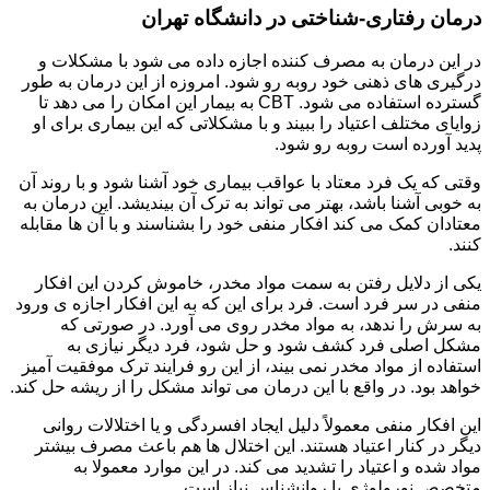
درمان رفتاری-شناختی در دانشگاه تهران
در این درمان به مصرف کننده اجازه داده می شود با مشکلات و
درگیری های ذهنی خود روبه رو شود. امروزه از این درمان به طور
گسترده استفاده می شود. CBT به بیمار این امکان را می دهد تا
زوایای مختلف اعتیاد را ببیند و با مشکلاتی که این بیماری برای او
پدید آورده است روبه رو شود.
وقتی که یک فرد معتاد با عواقب بیماری خود آشنا شود و با روند آن
به خوبی آشنا باشد، بهتر می تواند به ترک آن بیندیشد. این درمان به
معتادان کمک می کند افکار منفی خود را بشناسند و با آن ها مقابله
کنند.
یکی از دلایل رفتن به سمت مواد مخدر، خاموش کردن این افکار
منفی در سر فرد است. فرد برای این که به این افکار اجازه ی ورود
به سرش را ندهد، به مواد مخدر روی می آورد. در صورتی که
مشکل اصلی فرد کشف شود و حل شود، فرد دیگر نیازی به
استفاده از مواد مخدر نمی بیند، از این رو فرایند ترک موفقیت آمیز
خواهد بود. در واقع با این درمان می تواند مشکل را از ریشه حل کند.
این افکار منفی معمولاً دلیل ایجاد افسردگی و یا اختلالات روانی
دیگر در کنار اعتیاد هستند. این اختلال ها هم باعث مصرف بیشتر
مواد شده و اعتیاد را تشدید می کند. در این موارد معمولا به
متخصص نورولوژی یا روانشناس نیاز است.