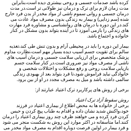
کرده باشد صدمات جسمی و روحی بیشتری دیده است،بنابراین
مدت زمان لازم برای ترک و درمان نیز طولانی تر است.در مدت
درمان جسمی و روانی سموم ناشی از مواد مخدر از بدن فرد خارج
شده (سم زدایی) و بیمار به زندگی بدون مصرف مواد عادت می
کند.در این دوره با درمان های روانشناسی و مشاوره فرد مهارت
های زندگی را بازمی آموزد تا در آینده بتواند بدون مشکل در کنار
خانواده و اجتماع باشد.
بیمار این دوره را باید در محیطی آرام و بدون تنش طی کند،تغذیه
سالم برای تقویت جسم آسیب دیده بسیار مهم است،نظارت مداوم
پزشک متخصص برای ارزیابی سلامت جسمی و درمان آسیب های
ناشی از مصرف مواد نیز ضروری است.در کنار سلامت جسم
بازیابی سلامت روحی و رفع مشکلات و اختلالات شخصی و
خانوادگی نباید فراموش شود،تا فرد بتواند بعد از بهبودی زندگی
سالمی داشته باشد و میل به مصرف مجدد در او از بین برود.
برخی از روش های پرکاربرد ترک اعتیاد عبارتند از:
روش سقوط آزاد ترک اعتیاد
برخی از خانواده ها به محض اطلاع از بیماری اعتیاد در فرزند
خود،واکنش شدید نشان داده و اقدام به طناب پیچ کردن و حبس
کردن فرد کرده و می خواهند ظرف چند روز بیماری اعتیاد را درمان
کنند.اما متأسفانه در اکثر موارد این روش به شکست منجر می شود
و فرد بیمار در اولین فرصت دوباره اقدام به مصرف مواد مخدر می