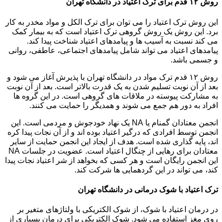
روش ۱۲ قدم برای ترک اعتیاد در دانشگاه تهران
این روش ترک اعتیاد را می توان برای ترک الکل و مواد مخدر به کار
برد. این روش یک روش گروهی ترک اعتیاد است که به بیمار کمک
می کند نسبت به آسیب ها و پیامدهای اعتیاد شناخت پیدا کند.
پیامدهای اعتیاد می تواند شامل پیامدهای اجتماعی، عاطفی، روانی
و جسمی باشد.
روش ۱۲ قدم ترک مواد در دانشگاه تهران با پذیرش آغاز می شود و
بعد از آن نوبت تسلیم شدن به یک قدرت بالاتر است. بعد از آن نوبت
به مشارکت پیوسته در ملاقات های گروهی است. در این گروه ها
افراد به دور هم جمع می شوند و همدیگر را حمایت می کنند.
انجمن معتادان گمنام یا NA یک نهاد خودجوش و مردمی است. این
انجمن توسط افرادی که درگیر اعتیاد بوده اند و از آن نجات پیدا کره
اند، پایه گذاری شده است. هدف از ایجاد این انجمن حمایت از سایر
معتادان برای رهایی از چنگال اعتیاد است. عضویت در جلسات NA
این انجمن رایگان است و هر کسی که بخواهد از شر اعتیاد نجات پیدا
کند، می تواند در این گردهمایی ها شرکت کند.
ترک اعتیاد با شوک درمانی در دانشگاه تهران
در درمان اعتیاد با شوک، از شوک الکتریکی با ولتاژهای متغیر بر
روی مغز استفاده می شود. شوک الکتریکی برای درمان بسیاری از