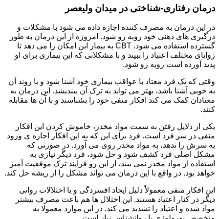
درمان رفتاری-شناختی در میدان ولیعصر
در این درمان به مصرف کننده اجازه داده می شود با مشکلات و
درگیری های ذهنی خود روبه رو شود. امروزه از این درمان به طور
گسترده استفاده می شود. CBT به بیمار این امکان را می دهد تا
زوایای مختلف اعتیاد را ببیند و با مشکلاتی که این بیماری برای او
پدید آورده است روبه رو شود.
وقتی که یک فرد معتاد با عواقب بیماری خود آشنا شود و با روند آن
به خوبی آشنا باشد، بهتر می تواند به ترک آن بیندیشد. این درمان به
معتادان کمک می کند افکار منفی خود را بشناسند و با آن ها مقابله
کنند.
یکی از دلایل رفتن به سمت مواد مخدر، خاموش کردن این افکار
منفی در سر فرد است. فرد برای این که به این افکار اجازه ی ورود
به سرش را ندهد، به مواد مخدر روی می آورد. در صورتی که
مشکل اصلی فرد کشف شود و حل شود، فرد دیگر نیازی به
استفاده از مواد مخدر نمی بیند، از این رو فرایند ترک موفقیت آمیز
خواهد بود. در واقع با این درمان می تواند مشکل را از ریشه حل کند.
این افکار منفی معمولاً دلیل ایجاد افسردگی و یا اختلالات روانی
دیگر در کنار اعتیاد هستند. این اختلال ها هم باعث مصرف بیشتر
مواد شده و اعتیاد را تشدید می کند. در این موارد معمولا به
متخصص نورولوژی یا روانشناس نیاز است.