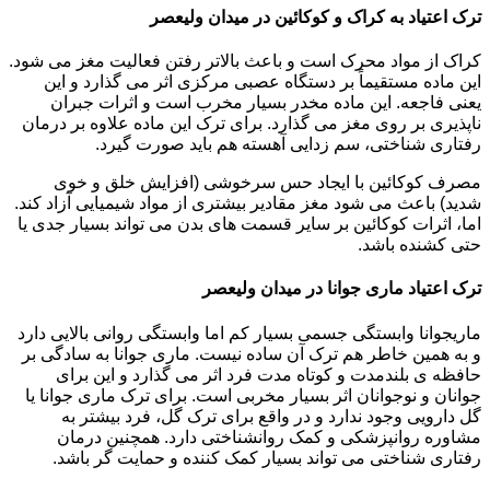
ترک اعتیاد به کراک و کوکائین در میدان ولیعصر
کراک از مواد محرک است و باعث بالاتر رفتن فعالیت مغز می شود.
این ماده مستقیماً بر دستگاه عصبی مرکزی اثر می گذارد و این
یعنی فاجعه. این ماده مخدر بسیار مخرب است و اثرات جبران
ناپذیری بر روی مغز می گذارد. برای ترک این ماده علاوه بر درمان
رفتاری شناختی، سم زدایی آهسته هم باید صورت گیرد.
مصرف کوکائین با ایجاد حس سرخوشی (افزایش خلق و خوی
شدید) باعث می شود مغز مقادیر بیشتری از مواد شیمیایی آزاد کند.
اما، اثرات کوکائین بر سایر قسمت های بدن می تواند بسیار جدی یا
حتی کشنده باشد.
ترک اعتیاد ماری جوانا در میدان ولیعصر
ماریجوانا وابستگی جسمی بسیار کم اما وابستگی روانی بالایی دارد
و به همین خاطر هم ترک آن ساده نیست. ماری جوانا به سادگی بر
حافظه ی بلندمدت و کوتاه مدت فرد اثر می گذارد و این برای
جوانان و نوجوانان اثر بسیار مخربی است. برای ترک ماری جوانا یا
گل دارویی وجود ندارد و در واقع برای ترک گل، فرد بیشتر به
مشاوره روانپزشکی و کمک روانشناختی دارد. همچنین درمان
رفتاری شناختی می تواند بسیار کمک کننده و حمایت گر باشد.