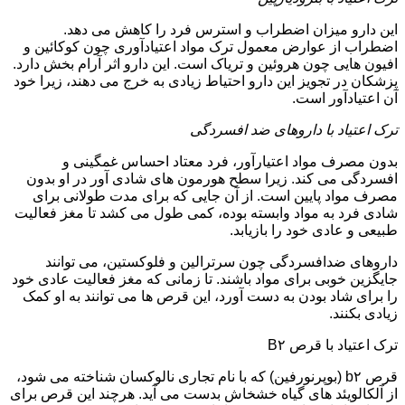
این دارو میزان اضطراب و استرس فرد را کاهش می دهد.
اضطراب از عوارض معمول ترک مواد اعتیادآوری چون کوکائین و
افیون هایی چون هروئین و تریاک است. این دارو اثر آرام بخش دارد.
پزشکان در تجویز این دارو احتیاط زیادی به خرج می دهند، زیرا خود
آن اعتیادآور است.
ترک اعتیاد با داروهای ضد افسردگی
بدون مصرف مواد اعتیارآور، فرد معتاد احساس غمگینی و
افسردگی می کند. زیرا سطح هورمون های شادی آور در او بدون
مصرف مواد پایین است. از آن جایی که برای مدت طولانی برای
شادی فرد به مواد وابسته بوده، کمی طول می کشد تا مغز فعالیت
طبیعی و عادی خود را بازیابد.
داروهای ضدافسردگی چون سرترالین و فلوکستین، می توانند
جایگزین خوبی برای مواد باشند. تا زمانی که مغز فعالیت عادی خود
را برای شاد بودن به دست آورد، این قرص ها می توانند به او کمک
زیادی بکنند.
ترک اعتیاد با قرص B۲
قرص b۲ (بوپرنورفین) که با نام تجاری نالوکسان شناخته می شود،
از آلکالویئد های گیاه خشخاش بدست می آید. هرچند این قرص برای