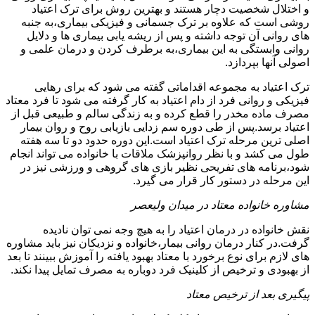
و اختلال شخصیت دچار هستند و بهترین روش برای ترک اعتیاد
روشی است که علاوه بر ترک جسمانی و فیزیکی بیماری،به جنبه
های روانی آن توجه داشته و پس از ریشه یابی بیماری ها و دلایل
روانی وابستگی به این بیماری،به برطرف کردن و درمان علمی و
اصولی آنها بپردازد.
ترک اعتیاد به مجموعه اقداماتی گفته می شود که برای رهایی
فیزیکی و روانی فرد از دام اعتیاد به کار گرفته می شود تا فرد معتاد
مصرف ماده مخدر را قطع کرده و به زندگی سالم و طبیعی قبل از
اعتیاد برسد.پس از طی دوره سم زدایی بازیابی روح و روان بیمار
اصلی ترین مرحله ترک اعتیاد است.این دوره حدود دو تا سه هفته
طول می کشد و با نظر روانپزشک ملاقات با خانواده می تواند انجام
شود،برنامه های تفریحی نظیر بازی های گروهی و ورزشی نیز در
این مرحله در دستور کار قرار می گیرد.
مشاوره خانواده معتاد در میدان ولیعصر
نقش خانواده در درمان اعتیاد را به هیچ وجه نمی توان نادیده
گرفت.در کنار درمان روانی بیمار،خانواده و نزدیکان نیز باید مشاوره
های لازم برای نوع برخورد با معتاد بهبود یافته را آموزش ببینند تا بعد
از بهبودی و ترخیص از کلینیک فرد دوباره به مصرف تمایل پیدا نکند.
پیگیری بعد از ترخیص معتاد