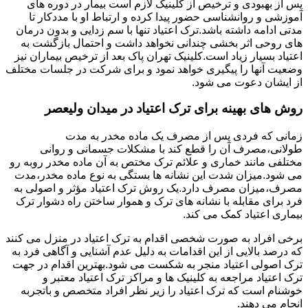
پس از بهبودی و ترخیص از کلینیک لازم است بیمار در دوره های
آموزشی و روانشناسی حضور پیدا کرده و ارتباط او با مددکار تا
مدتی ادامه داشته باشد.ترک اعتیاد تنها با سم زدایی و بدون درمان
های روحی اثر بخشی چندانی نخواهد داشت و احتمال بازگشت به
اعتیاد بسیار زیاد است.کلینیک تهران پاک بعد از ترخیص بیماران نیز
وضعیت آنها را پیگیری خواهد نمود و برای شرکت در جلسات مختلف
از ایشان دعوت می شود.
روش های بهینه برای ترک اعتیاد در میدان ولیعصر
زمانی که فردی پس از مصرف یک ماده مخدر به مدت
طولانی،مصرف آن را قطع کند با مشکلات جسمانی و روانی
مختلفی مانند خماری و علائم ترک مختص به آن ماده مخدر روبه رو
می شود.میزان شدت این نشانه ها بستگی به نوع ماده مخدر،مدت
مصرف،میزان مصرف دارد.یک روش ترک اعتیاد مؤثر و اصولی به
فرد برای مقابله با نشانه های ترک و هموار ساختن راه دشوار ترک
بیماری اعتیاد کمک می کند.
برخی افراد به صورت شخصی اقدام به ترک اعتیاد در منزل می کنند
که درصد بالایی از این اقدامات به دلیل عدم آشنایی و آگاهی فرد به
ترک اصولی اعتیاد منجر به شکست می شود.بهترین اقدام در جهت
ترک اعتیاد مراجعه به کلینیک ها و مراکز ترک اعتیاد معتبر و
خوشنام است که ترک اعتیاد را زیر نظر افراد متخصص و باتجربه
انجام می دهند.