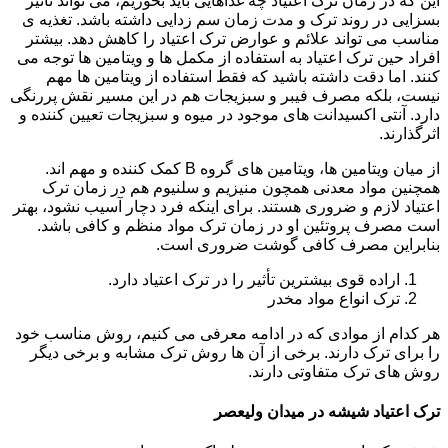
این که در زمان ترک اعتیاد چه غذاهایی باید بخوریم، می تواند تأثیر
بسزایی در روند ترک و مدت زمان سم زدایی داشته باشد. تغذیه ی
مناسب می تواند علائم و عوارض ترک اعتیاد را کاهش دهد. بیشتر
افراد حین ترک اعتیاد به استفاده از مکمل ها و ویتامین ها توجه می
کنند. اما دقت داشته باشید که فقط استفاده از ویتامین ها مهم
نیست، بلکه مصرف فیبر و سبزیجات هم در این مسیر نقش پررنگی
دارد. آنتی اکسیدانت های موجود در میوه و سبزیجات تعیین کننده و
اثرگذارند.
از میان ویتامین ها، ویتامین های گروه B کمک کننده و مهم اند.
همچنین مواد معدنی همچون منیزیم و سلنیوم هم در زمان ترک
اعتیاد لازم و ضروری هستند. برای اینکه فرد دچار آسیب نشود، بهتر
است مصرف پروتئین او در زمان ترک مواد منظم و کافی باشد.
بنابراین مصرف کافی گوشت ضروری است.
اراده قوی بیشترین تأثیر را در ترک اعتیاد دارد.
ترک انواع مواد مخدر
هر کدام از موادی که در ادامه معرفی می کنیم، روش مناسب خود
را برای ترک دارند. برخی از آن ها روش ترک مشابه و برخی دیگر
روش های ترک متفاوتی دارند.
ترک اعتیاد شیشه در میدان ولیعصر