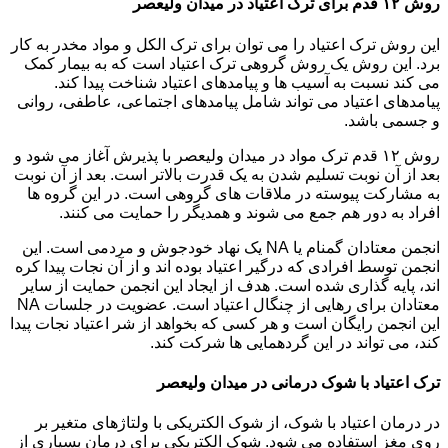
روش ۱۲ قدم برای ترک اعتیاد در میدان ولیعصر
این روش ترک اعتیاد را می توان برای ترک الکل و مواد مخدر به کار
برد. این روش یک روش گروهی ترک اعتیاد است که به بیمار کمک
می کند نسبت به آسیب ها و پیامدهای اعتیاد شناخت پیدا کند.
پیامدهای اعتیاد می تواند شامل پیامدهای اجتماعی، عاطفی، روانی
و جسمی باشد.
روش ۱۲ قدم ترک مواد در میدان ولیعصر با پذیرش آغاز می شود و
بعد از آن نوبت تسلیم شدن به یک قدرت بالاتر است. بعد از آن نوبت
به مشارکت پیوسته در ملاقات های گروهی است. در این گروه ها
افراد به دور هم جمع می شوند و همدیگر را حمایت می کنند.
انجمن معتادان گمنام یا NA یک نهاد خودجوش و مردمی است. این
انجمن توسط افرادی که درگیر اعتیاد بوده اند و از آن نجات پیدا کره
اند، پایه گذاری شده است. هدف از ایجاد این انجمن حمایت از سایر
معتادان برای رهایی از چنگال اعتیاد است. عضویت در جلسات NA
این انجمن رایگان است و هر کسی که بخواهد از شر اعتیاد نجات پیدا
کند، می تواند در این گردهمایی ها شرکت کند.
ترک اعتیاد با شوک درمانی در میدان ولیعصر
در درمان اعتیاد با شوک، از شوک الکتریکی با ولتاژهای متغیر بر
روی مغز استفاده می شود. شوک الکتریکی برای درمان بسیاری از