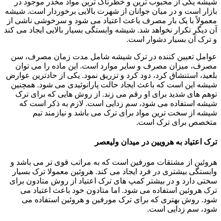
شیشه یکی از محبوب ترین و خطرناک ترین مواد مخدر موجود در
بازار است و در میان جوانان از شهرت بالایی برخوردار است. شیشه
معمولاً با یک بار مصرف باعث اعتیاد می شود و سرخوشی ناشی از
آن دیگر تکرار نخواهد شد. شیشه وابستگی بسیار بالایی ایجاد می کند
و ترک آن بسیار دشوار است.
عوامل تعیین کننده در ترک شیشه شامل مدت زمان مصرف، سن
مصرف، میزان مصرف و سایر موارد است. این ماده را می توان
بلعید، استنشاق کرد، دود کرد و تزریق نمود. یکی از حادترین عوارض
شیشه این است که باعث ایجاد حالت پارانوئیدی می شود. همچنین
توهم های شدید برای او رقم می زند. از روش هایی که برای ترک
شیشه استفاده می شود، سم زدایی است. لازم به ذکر است که
شیشه از سخت ترین مواد برای ترک می باشد و نیازمند تیم
متخصص برای ترک است.
ترک اعتیاد به هرویین در میدان ولیعصر
هروئین از مشتقات مورفین است که به مراتب قوی تر می باشد و
وابستگی بیشتری در فرد ایجاد می کند. هروئین معمولا ترک بسیار
سختی دارد و در بیشتر کمپ های ترک اعتیاد از روش متادون برای
ترک هروئین استفاده می شود. اما متادون خود باعث اعتیاد می
شود. روش بهتری که برای ترک مورفین و هروئین استفاده می
شود، سم زدایی است.