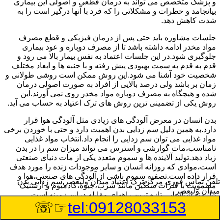
و پزشک متخصص می تواند به درمان قطعی و اصولی این بیماری
بیانجامد و خطرات و مشکلاتی را که فرد با آنها درگیر است را به
شدت کاهش دهد.
جلسات مشاوره باید حتی پس از درمان فیزیکی و قطع مصرف
مواد مخدر ادامه داشته باشد تا از مصرف دوباره و عود بیماری
جلوگیری شود.در این جلسات اعتماد به نفس بیمار بالا می رود و
قدم به قدم به سمت بهبودی پیش رفته و با جنبه ها و ابعاد مختلف
شخصیت خود آشنا می شود.این روش ممکن است روشی طولانی و
زمان بر باشد ولی درصد بالایی از افراد به صورت اصولی درمان
شده و هیچگاه به مصرف دوباره مواد مخدر روی نمی آورند.این
روش یکی از تضمینی ترین روش های ترک اعتیاد به حساب می آید.
بدن انسان در معرض آلودگی های زیادی مثل آلودگی هوا قرار
دارد.به همین دلیل سم زدایی بدن اهمیت دارد و حتی با خوردن برخی
مواد غذایی می توان سم زدایی را انجام داد.انتخاب مواد غذایی
نامناسب،مات گوارشی و استرس می تواند میزان سم را در بدن
زیاد دهد.تولید آلاینده ها و سموم متعدد یکی از مات دنیای صنعتی
است،موادی که روزانه انسان و سایر موجودات زنده را مورد هدف
قرار داده است.تصفیه سموم ناشی از آلودگی های صنعتی،هوا و
تلفن تماس فوری
مرکز ترک اعتیاد میدان ولیعصر,سم زدایی بدن
مسمویت با فلزات سنگین مانند سرب،جیوه،کادمیوم و آرسنیک
میدان ولیعصر
نیازمند شناسایی تازه ترین راههای مقابله دراین زمینه است.
☞☏
tel:09128033153
سم زدایی بدن در میدان ولیعصر