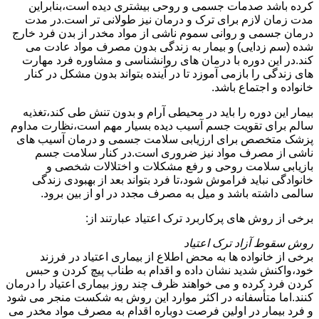
کرده باشد صدمات جسمی و روحی بیشتری دیده است،بنابراین
مدت زمان لازم برای ترک و درمان نیز طولانی تر است.در مدت
درمان جسمی و روانی سموم ناشی از مواد مخدر از بدن فرد خارج
شده (سم زدایی) و بیمار به زندگی بدون مصرف مواد عادت می
کند.در این دوره با درمان های روانشناسی و مشاوره فرد مهارت
های زندگی را بازمی آموزد تا در آینده بتواند بدون مشکل در کنار
خانواده و اجتماع باشد.
بیمار این دوره را باید در محیطی آرام و بدون تنش طی کند،تغذیه
سالم برای تقویت جسم آسیب دیده بسیار مهم است،نظارت مداوم
پزشک متخصص برای ارزیابی سلامت جسمی و درمان آسیب های
ناشی از مصرف مواد نیز ضروری است.در کنار سلامت جسم
بازیابی سلامت روحی و رفع مشکلات و اختلالات شخصی و
خانوادگی نباید فراموش شود،تا فرد بتواند بعد از بهبودی زندگی
سالمی داشته باشد و میل به مصرف مجدد در او از بین برود.
برخی از روش های پرکاربرد ترک اعتیاد عبارتند از:
روش سقوط آزاد ترک اعتیاد
برخی از خانواده ها به محض اطلاع از بیماری اعتیاد در فرزند
خود،واکنش شدید نشان داده و اقدام به طناب پیچ کردن و حبس
کردن فرد کرده و می خواهند ظرف چند روز بیماری اعتیاد را درمان
کنند.اما متأسفانه در اکثر موارد این روش به شکست منجر می شود
و فرد بیمار در اولین فرصت دوباره اقدام به مصرف مواد مخدر می