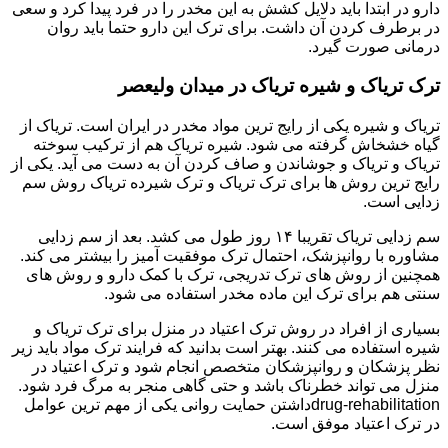
دارو در ابتدا باید دلایل کشش به این مخدر را در فرد پیدا کرد و سعی
در برطرف کردن آن داشت. برای ترک این دارو حتما باید روان
درمانی صورت گیرد.
ترک تریاک و شیره تریاک در میدان ولیعصر
تریاک و شیره یکی از رایج ترین مواد مخدر در ایران است. تریاک از
گیاه خشخاش گرفته می شود. شیره تریاک هم از ترکیب سوخته
تریاک و تریاک و جوشاندن و صاف کردن آن به دست می آید. یکی از
رایج ترین روش ها برای ترک تریاک و ترک شیرده تریاک روش سم
زدایی است.
سم زدایی تریاک تقریبا ۱۴ روز طول می کشد. بعد از سم زدایی
مشاوره با روانپزشک، احتمال ترک موفقیت آمیز را بیشتر می کند.
همچنین از روش های ترک تدریجی، ترک با کمک دارو و روش های
سنتی هم برای ترک این ماده مخدر استفاده می شود.
بسیاری از افراد در روش ترک اعتیاد در منزل برای ترک تریاک و
شیره استفاده می کنند. بهتر است بدانید که فرایند ترک مواد باید زیر
نظر پزشکان و روانپزشکان متخصص انجام شود و ترک اعتیاد در
منزل می تواند خطرناک باشد و حتی گاهی منجر به مرگ فرد شود.
drug-rehabilitationداشتن حمایت روانی یکی از مهم ترین عوامل
در ترک اعتیاد موفق است.