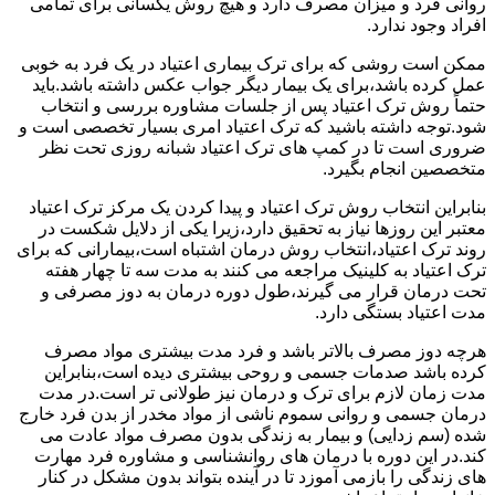
روانی فرد و میزان مصرف دارد و هیچ روش یکسانی برای تمامی
افراد وجود ندارد.
ممکن است روشی که برای ترک بیماری اعتیاد در یک فرد به خوبی
عمل کرده باشد،برای یک بیمار دیگر جواب عکس داشته باشد.باید
حتماً روش ترک اعتیاد پس از جلسات مشاوره بررسی و انتخاب
شود.توجه داشته باشید که ترک اعتیاد امری بسیار تخصصی است و
ضروری است تا در کمپ های ترک اعتیاد شبانه روزی تحت نظر
متخصصین انجام بگیرد.
بنابراین انتخاب روش ترک اعتیاد و پیدا کردن یک مرکز ترک اعتیاد
معتبر این روزها نیاز به تحقیق دارد،زیرا یکی از دلایل شکست در
روند ترک اعتیاد،انتخاب روش درمان اشتباه است،بیمارانی که برای
ترک اعتیاد به کلینیک مراجعه می کنند به مدت سه تا چهار هفته
تحت درمان قرار می گیرند،طول دوره درمان به دوز مصرفی و
مدت اعتیاد بستگی دارد.
هرچه دوز مصرف بالاتر باشد و فرد مدت بیشتری مواد مصرف
کرده باشد صدمات جسمی و روحی بیشتری دیده است،بنابراین
مدت زمان لازم برای ترک و درمان نیز طولانی تر است.در مدت
درمان جسمی و روانی سموم ناشی از مواد مخدر از بدن فرد خارج
شده (سم زدایی) و بیمار به زندگی بدون مصرف مواد عادت می
کند.در این دوره با درمان های روانشناسی و مشاوره فرد مهارت
های زندگی را بازمی آموزد تا در آینده بتواند بدون مشکل در کنار