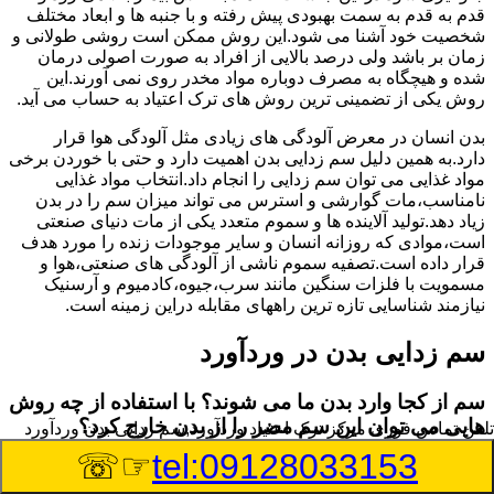
قدم به قدم به سمت بهبودی پیش رفته و با جنبه ها و ابعاد مختلف
شخصیت خود آشنا می شود.این روش ممکن است روشی طولانی و
زمان بر باشد ولی درصد بالایی از افراد به صورت اصولی درمان
شده و هیچگاه به مصرف دوباره مواد مخدر روی نمی آورند.این
روش یکی از تضمینی ترین روش های ترک اعتیاد به حساب می آید.
بدن انسان در معرض آلودگی های زیادی مثل آلودگی هوا قرار
دارد.به همین دلیل سم زدایی بدن اهمیت دارد و حتی با خوردن برخی
مواد غذایی می توان سم زدایی را انجام داد.انتخاب مواد غذایی
نامناسب،مات گوارشی و استرس می تواند میزان سم را در بدن
زیاد دهد.تولید آلاینده ها و سموم متعدد یکی از مات دنیای صنعتی
است،موادی که روزانه انسان و سایر موجودات زنده را مورد هدف
قرار داده است.تصفیه سموم ناشی از آلودگی های صنعتی،هوا و
مسمویت با فلزات سنگین مانند سرب،جیوه،کادمیوم و آرسنیک
نیازمند شناسایی تازه ترین راههای مقابله دراین زمینه است.
سم زدایی بدن در وردآورد
سم از کجا وارد بدن ما می شوند؟ با استفاده از چه روش
هایی می توان این سم مضر را از بدن خارج کرد؟
تلفن تماس فوری
مرکز ترک اعتیاد وردآورد,سم زدایی بدن وردآورد
☞☏
tel:09128033153
بطور کلی سم موجود در بدن به دو گروه عمده تقسیم می
شوند.بخش بزرگی از این سموم مثل مواد به جا مانده از سموم