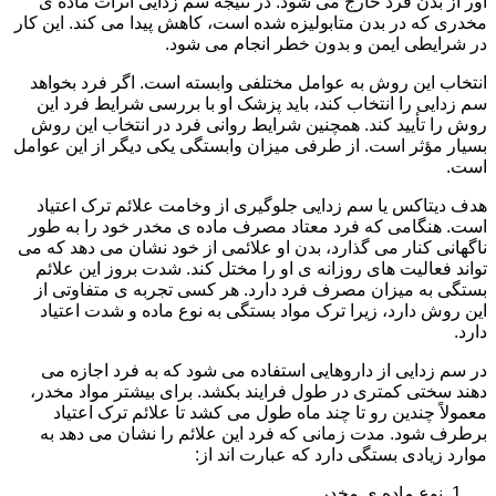
آور از بدن فرد خارج می شود. در نتیجه سم زدایی اثرات ماده ی
مخدری که در بدن متابولیزه شده است، کاهش پیدا می کند. این کار
در شرایطی ایمن و بدون خطر انجام می شود.
انتخاب این روش به عوامل مختلفی وابسته است. اگر فرد بخواهد
سم زدایی را انتخاب کند، باید پزشک او با بررسی شرایط فرد این
روش را تأیید کند. همچنین شرایط روانی فرد در انتخاب این روش
بسیار مؤثر است. از طرفی میزان وابستگی یکی دیگر از این عوامل
است.
هدف دیتاکس یا سم زدایی جلوگیری از وخامت علائم ترک اعتیاد
است. هنگامی که فرد معتاد مصرف ماده ی مخدر خود را به طور
ناگهانی کنار می گذارد، بدن او علائمی از خود نشان می دهد که می
تواند فعالیت های روزانه ی او را مختل کند. شدت بروز این علائم
بستگی به میزان مصرف فرد دارد. هر کسی تجربه ی متفاوتی از
این روش دارد، زیرا ترک مواد بستگی به نوع ماده و شدت اعتیاد
دارد.
در سم زدایی از داروهایی استفاده می شود که به فرد اجازه می
دهند سختی کمتری در طول فرایند بکشد. برای بیشتر مواد مخدر،
معمولاً چندین رو تا چند ماه طول می کشد تا علائم ترک اعتیاد
برطرف شود. مدت زمانی که فرد این علائم را نشان می دهد به
موارد زیادی بستگی دارد که عبارت اند از:
نوع ماده ی مخدر