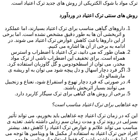
ترک مواد با شوک الکتریکی از روش های جدید ترک اعتیاد است.
روش های سنتی ترک اعتیاد در وردآورد
داروهای گیاهی مناسب برای ترک اعتیاد بسیارند، اما عملکرد
و اثربخشی آن ها به طور دقیق مشخص نشده است. اما برخی
از این داروها باعث کاهش عوارض ترک اعتیاد می شوند. در
ادامه به برخی از آن ها اشاره می کنیم.
همان طور که می دانید، ترک اعتیاد با اضطراب و استرس
همراه است. برای تخفیف این اضطراب ناشی از ترک مواد
مخدر، می توان از اسطخودوس و گل گاوزبان استفاده کرد.
اگر فرد دچار اسهال و دل پیچه شود می توان به او ریشه ی
مارشمالو داد.
در صورتی که فرد دچار تهوع و استفراغ شود، نعناع و زنجبیل
می توانند بسیار اثربخش باشند.
برخی از روش های گیاهی برای ترک سیگار کاربرد دارد.
چه غذاهایی برای ترک اعتیاد مناسب است؟
این که در زمان ترک اعتیاد چه غذاهایی باید بخوریم، می تواند تأثیر
بسزایی در روند ترک و مدت زمان سم زدایی داشته باشد. تغذیه ی
مناسب می تواند علائم و عوارض ترک اعتیاد را کاهش دهد. بیشتر
افراد حین ترک اعتیاد به استفاده از مکمل ها و ویتامین ها توجه می
کنند. اما دقت داشته باشید که فقط استفاده از ویتامین ها مهم