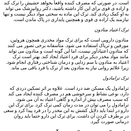
است. در صورتی که مصرف کننده واقعاً بخواهد حشیش را ترک کند
و اراده ی قوی برای این کار داشته باشید، دکتر روانپزشک می تواند
به او کمک زیادی کند. ترک این ماده به سختی مواد دیگر نیست و تنها
نیازمند یک اراده ی قوی و همچنین پایداری در پاک ماندن است.
ترک اعتیاد متادون
متادون دارویی است که برای ترک مواد مخدری همچون هروئین،
مورفین و تریاک استفاده می شود. متأسفانه برخی تصور می کنند
که متادون اعتیادآور نیست، اما این گونه است و متادون می تواند
مانند مواد مخدر دیکر برای فرد اعتیاد ایجاد کند. بهتر است ترک
اعتیاد به متادون با سم زدایی و درمان شناختی رفتاری انجام شود.
زیرا علائم روانی نیاز به متادون بعد از ترک با فرد باقی می ماند.
ترک ترامادول
ترامادول یک مسکن ضد درد است. علاوه بر اثر تسکین دردی که
دارد، نوعی نشاط و سرخوشی هم در مصرف کننده ایجاد می کند
که سبب مصرف بیش از اندازه و گاهی اعتیاد به آن می شود.
ترامادول را می توان در مدت زمان کمی ترک کرد. برای ترک این
دارو در ابتدا باید دلایل کشش به این مخدر را در فرد پیدا کرد و سعی
در برطرف کردن آن داشت. برای ترک این دارو حتما باید روان
درمانی صورت گیرد.