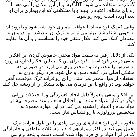
گسترده استفاده می شود. CBT به بیمار این امکان را می دهد تا
زوایای مختلف اعتیاد را ببیند و با مشکلاتی که این بیماری برای او
پدید آورده است روبه رو شود.
وقتی که یک فرد معتاد با عواقب بیماری خود آشنا شود و با روند آن
به خوبی آشنا باشد، بهتر می تواند به ترک آن بیندیشد. این درمان به
معتادان کمک می کند افکار منفی خود را بشناسند و با آن ها مقابله
کنند.
یکی از دلایل رفتن به سمت مواد مخدر، خاموش کردن این افکار
منفی در سر فرد است. فرد برای این که به این افکار اجازه ی ورود
به سرش را ندهد، به مواد مخدر روی می آورد. در صورتی که
مشکل اصلی فرد کشف شود و حل شود، فرد دیگر نیازی به
استفاده از مواد مخدر نمی بیند، از این رو فرایند ترک موفقیت آمیز
خواهد بود. در واقع با این درمان می تواند مشکل را از ریشه حل کند.
این افکار منفی معمولاً دلیل ایجاد افسردگی و یا اختلالات روانی
دیگر در کنار اعتیاد هستند. این اختلال ها هم باعث مصرف بیشتر
مواد شده و اعتیاد را تشدید می کند. در این موارد معمولا به
متخصص نورولوژی یا روانشناس نیاز است.
علاوه بر این فرد فشارهای روانی زیادی را در طول فرایند ترک
تحمل می کند. در اکثر موراد هم فرد با مشکلات عاطفی و خانوادگی
که در اثر اعتیاد برای فرد ایجاد شده است، دست و پنجه نرم می