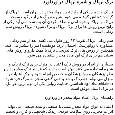
ترک تریاک و شیره تریاک در وردآورد
تریاک و شیره یکی از رایج ترین مواد مخدر در ایران است. تریاک از
گیاه خشخاش گرفته می شود. شیره تریاک هم از ترکیب سوخته
تریاک و تریاک و جوشاندن و صاف کردن آن به دست می آید. یکی از
رایج ترین روش ها برای ترک تریاک و ترک شیرده تریاک روش سم
زدایی است.
سم زدایی تریاک تقریبا ۱۴ روز طول می کشد. بعد از سم زدایی
مشاوره با روانپزشک، احتمال ترک موفقیت آمیز را بیشتر می کند.
همچنین از روش های ترک تدریجی، ترک با کمک دارو و روش های
سنتی هم برای ترک این ماده مخدر استفاده می شود.
بسیاری از افراد در روش ترک اعتیاد در منزل برای ترک تریاک و
شیره استفاده می کنند. بهتر است بدانید که فرایند ترک مواد باید زیر
نظر پزشکان و روانپزشکان متخصص انجام شود و ترک اعتیاد در
منزل می تواند خطرناک باشد و حتی گاهی منجر به مرگ فرد شود.
drug-rehabilitationداشتن حمایت روانی یکی از مهم ترین عوامل
در ترک اعتیاد موفق است.
راهنمای ترک اعتیاد مواد مخدر در وردآورد
اعتیاد به انواع مواد مخدر سنتی یا صنعتی و نیمه صنعتی می تواند
اثرات مخربی روی سلامت فردی، زندگی شخصی و کاری و تحصیل