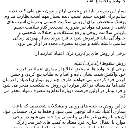
خانواده و اجتماع باشد.
بیمار این دوره را باید در محیطی آرام و بدون تنش طی کند،تغذیه
سالم برای تقویت جسم آسیب دیده بسیار مهم است،نظارت مداوم
پزشک متخصص برای ارزیابی سلامت جسمی و درمان آسیب های
ناشی از مصرف مواد نیز ضروری است.در کنار سلامت جسم
بازیابی سلامت روحی و رفع مشکلات و اختلالات شخصی و
خانوادگی نباید فراموش شود،تا فرد بتواند بعد از بهبودی زندگی
سالمی داشته باشد و میل به مصرف مجدد در او از بین برود.
برخی از روش های پرکاربرد ترک اعتیاد عبارتند از:
روش سقوط آزاد ترک اعتیاد
برخی از خانواده ها به محض اطلاع از بیماری اعتیاد در فرزند
خود،واکنش شدید نشان داده و اقدام به طناب پیچ کردن و حبس
کردن فرد کرده و می خواهند ظرف چند روز بیماری اعتیاد را درمان
کنند.اما متأسفانه در اکثر موارد این روش به شکست منجر می شود
و فرد بیمار در اولین فرصت دوباره اقدام به مصرف مواد مخدر می
کند.
در این روش به جنبه های روانی و مشکلات شخصیتی که باعث
بیماری اعتیاد شده اند توجهی نمی شود و فقط به ترک جسمانی مواد
آن هم با روشی غیر علمی و اصولی پرداخته می شود.در برخی
موارد با انتقال اجباری فرد معتاد به کمپ های غیر مجاز ترک
اعتیاد،نه تنها اعتیاد فرد درمان نمی شود،بلکه اوضاع بدتر شده و