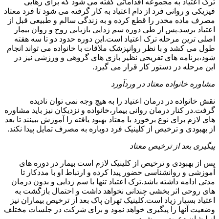
ترک اعتیاد به مجموعه اقداماتی گفته می شود که برای رهایی
فیزیکی و روانی فرد از دام اعتیاد به کار گرفته می شود تا فرد معتاد
مصرف ماده مخدر را قطع کرده و به زندگی سالم و طبیعی قبل از
اعتیاد برسد.پس از طی دوره سم زدایی بازیابی روح و روان بیمار
اصلی ترین مرحله ترک اعتیاد است.این دوره حدود دو تا سه هفته
طول می کشد و با نظر روانپزشک ملاقات با خانواده می تواند انجام
شود،برنامه های تفریحی نظیر بازی های گروهی و ورزشی نیز در
این مرحله در دستور کار قرار می گیرد.
مشاوره خانواده معتاد در وردآورد
نقش خانواده در درمان اعتیاد را به هیچ وجه نمی توان نادیده
گرفت.در کنار درمان روانی بیمار،خانواده و نزدیکان نیز باید مشاوره
های لازم برای نوع برخورد با معتاد بهبود یافته را آموزش ببینند تا بعد
از بهبودی و ترخیص از کلینیک فرد دوباره به مصرف تمایل پیدا نکند.
پیگیری بعد از ترخیص معتاد
پس از بهبودی و ترخیص از کلینیک لازم است بیمار در دوره های
آموزشی و روانشناسی حضور پیدا کرده و ارتباط او با مددکار تا
مدتی ادامه داشته باشد.ترک اعتیاد تنها با سم زدایی و بدون درمان
های روحی اثر بخشی چندانی نخواهد داشت و احتمال بازگشت به
اعتیاد بسیار زیاد است.کلینیک تهران پاک بعد از ترخیص بیماران نیز
وضعیت آنها را پیگیری خواهد نمود و برای شرکت در جلسات مختلف
از ایشان دعوت می شود.