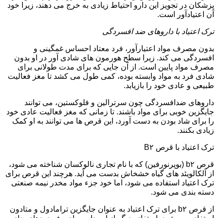
پزشکان در تجویز این دارو احتیاط زیادی به خرج می دهند، زیرا خود
آن اعتیادآور است.
ترک اعتیاد با داروهای ضد افسردگی
بدون مصرف مواد اعتیارآور، فرد معتاد احساس غمگینی و
افسردگی می کند. زیرا سطح هورمون های شادی آور در او بدون
مصرف مواد پایین است. از آن جایی که برای مدت طولانی برای
شادی فرد به مواد وابسته بوده، کمی طول می کشد تا مغز فعالیت
طبیعی و عادی خود را بازیابد.
داروهای ضدافسردگی چون سرترالین و فلوکستین، می توانند
جایگزین خوبی برای مواد باشند. تا زمانی که مغز فعالیت عادی خود
را برای شاد بودن به دست آورد، این قرص ها می توانند به او کمک
زیادی بکنند.
ترک اعتیاد با قرص B۲
قرص b۲ (بوپرنورفین) که با نام تجاری نالوکسان شناخته می شود،
از آلکالویئد های گیاه خشخاش بدست می آید. هرچند این قرص برای
ترک اعتیاد استفاده می شود، اما خود جزء مواد مخدر نیمه صنعتی
دسته بندی می شود.
از قرص b۲ برای ترک اعتیاد به عنوان جایگزین ترامادول و متادون