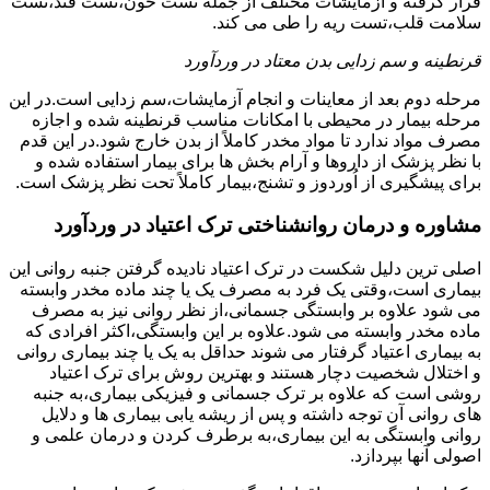
قرار گرفته و آزمایشات مختلف از جمله تست خون،تست قند،تست
سلامت قلب،تست ریه را طی می کند.
قرنطینه و سم زدایی بدن معتاد در وردآورد
مرحله دوم بعد از معاینات و انجام آزمایشات،سم زدایی است.در این
مرحله بیمار در محیطی با امکانات مناسب قرنطینه شده و اجازه
مصرف مواد ندارد تا مواد مخدر کاملاً از بدن خارج شود.در این قدم
با نظر پزشک از داروها و آرام بخش ها برای بیمار استفاده شده و
برای پیشگیری از اُوردوز و تشنج،بیمار کاملاً تحت نظر پزشک است.
مشاوره و درمان روانشناختی ترک اعتیاد در وردآورد
اصلی ترین دلیل شکست در ترک اعتیاد نادیده گرفتن جنبه روانی این
بیماری است،وقتی یک فرد به مصرف یک یا چند ماده مخدر وابسته
می شود علاوه بر وابستگی جسمانی،از نظر روانی نیز به مصرف
ماده مخدر وابسته می شود.علاوه بر این وابستگی،اکثر افرادی که
به بیماری اعتیاد گرفتار می شوند حداقل به یک یا چند بیماری روانی
و اختلال شخصیت دچار هستند و بهترین روش برای ترک اعتیاد
روشی است که علاوه بر ترک جسمانی و فیزیکی بیماری،به جنبه
های روانی آن توجه داشته و پس از ریشه یابی بیماری ها و دلایل
روانی وابستگی به این بیماری،به برطرف کردن و درمان علمی و
اصولی آنها بپردازد.