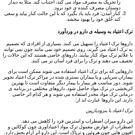
را تحریک به مصرف مواد می کند، اجتناب کند. مثلا به دیدار
دوستان مصرف کننده ی خود نرود.
کنار آمدن: فرد باید یاد بگیرد که با این حالت کنار بیاید و سعی
کند خُلق خود را بهبود ببخشد.
ترک اعتیاد به وسیله ی دارو در وردآورد
داروها ترک اعتیاد را تسهیل می کنند. بسیاری از افرادی که تصمیم
به ترک اعتیاد می گیرند، روی تصمیم خود نمی مانند چون نمی توانند
با علائم ترک مواد کنار بیایند. داروهای خاصی هستند که این حالات را
تخفیف می دهند و ترک را برای فرد آسان تر می کنند.
داروهایی که برای ترک اعتیاد استفاده می شوند ممکن است برای
بیماران سرپایی و یا بیماران بستری شده در مراکز ترک اعتیاد تجویز
شوند. دوز مناسب هر بیمار با بیمار دیگر متفاوت است تا بهترین
اثربخشی در ترک مواد حاصل شود. داروهای مختلفی در برنامه ی
درمانی ترک مواد مخدر استفاده می شوند و هر کدام اثر خاصی
دارند. این داروها عبارت اند از:
ترک اعتیاد با بنزودیازپین
این دارو میزان اضطراب و استرس فرد را کاهش می دهد.
اضطراب از عوارض معمول ترک مواد اعتیادآوری چون کوکائین و
افیون هایی چون هروئین و تریاک است. این دارو اثر آرام بخش دارد.