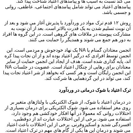
می کند نسبت به آسیب ها و پیامدهای اعتیاد شناخت پیدا کند.
پیامدهای اعتیاد می تواند شامل پیامدهای اجتماعی، عاطفی، روانی
و جسمی باشد.
روش ۱۲ قدم ترک مواد در وردآورد با پذیرش آغاز می شود و بعد از
آن نوبت تسلیم شدن به یک قدرت بالاتر است. بعد از آن نوبت به
مشارکت پیوسته در ملاقات های گروهی است. در این گروه ها افراد
به دور هم جمع می شوند و همدیگر را حمایت می کنند.
انجمن معتادان گمنام یا NA یک نهاد خودجوش و مردمی است. این
انجمن توسط افرادی که درگیر اعتیاد بوده اند و از آن نجات پیدا کره
اند، پایه گذاری شده است. هدف از ایجاد این انجمن حمایت از سایر
معتادان برای رهایی از چنگال اعتیاد است. عضویت در جلسات NA
این انجمن رایگان است و هر کسی که بخواهد از شر اعتیاد نجات پیدا
کند، می تواند در این گردهمایی ها شرکت کند.
ترک اعتیاد با شوک درمانی در وردآورد
در درمان اعتیاد با شوک، از شوک الکتریکی با ولتاژهای متغیر بر
روی مغز استفاده می شود. شوک الکتریکی برای درمان بسیاری از
اختلالات روانی که معمولاً در آنها افکار خودکشی هم وجود دارد،
استفاده می شود. برخی از این اختلالات عبارت اند از دوقطبی،
افسردگی شدید و اسکیزوفرنی. برخی از این اختلالات باعث اعتیاد
می شوند و درمان این ها یکی از گام های مهم در ترک اعتیاد است.