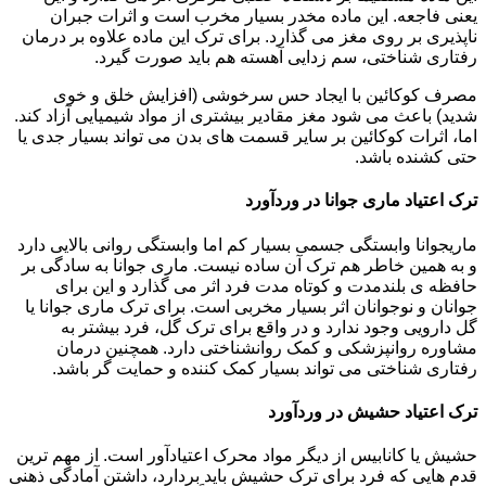
یعنی فاجعه. این ماده مخدر بسیار مخرب است و اثرات جبران
ناپذیری بر روی مغز می گذارد. برای ترک این ماده علاوه بر درمان
رفتاری شناختی، سم زدایی آهسته هم باید صورت گیرد.
مصرف کوکائین با ایجاد حس سرخوشی (افزایش خلق و خوی
شدید) باعث می شود مغز مقادیر بیشتری از مواد شیمیایی آزاد کند.
اما، اثرات کوکائین بر سایر قسمت های بدن می تواند بسیار جدی یا
حتی کشنده باشد.
ترک اعتیاد ماری جوانا در وردآورد
ماریجوانا وابستگی جسمی بسیار کم اما وابستگی روانی بالایی دارد
و به همین خاطر هم ترک آن ساده نیست. ماری جوانا به سادگی بر
حافظه ی بلندمدت و کوتاه مدت فرد اثر می گذارد و این برای
جوانان و نوجوانان اثر بسیار مخربی است. برای ترک ماری جوانا یا
گل دارویی وجود ندارد و در واقع برای ترک گل، فرد بیشتر به
مشاوره روانپزشکی و کمک روانشناختی دارد. همچنین درمان
رفتاری شناختی می تواند بسیار کمک کننده و حمایت گر باشد.
ترک اعتیاد حشیش در وردآورد
حشیش یا کانابیس از دیگر مواد محرک اعتیادآور است. از مهم ترین
قدم هایی که فرد برای ترک حشیش باید بردارد، داشتن آمادگی ذهنی