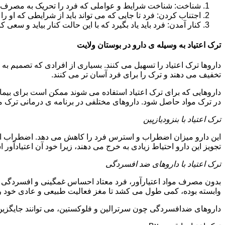
شناخت: شناخت شرایط و عواملی که فرد را تحریک به مصرف دوبار
اجتناب کردن: فرد تا جایی که می تواند باید از شرایطی که او ر
کنار آمدن: فرد باید یاد بگیرد که با این حالت کنار بیاید و سعی ک
ترک اعتیاد به وسیله ی دارو در بوستان ولایت
داروها ترک اعتیاد را تسهیل می کنند. بسیاری از افرادی که تصمیم به ت
تخفیف می دهند و ترک را برای فرد آسان تر می کنند.
داروهایی که برای ترک اعتیاد استفاده می شوند ممکن است برای بیمارا
در ترک مواد حاصل شود. داروهای مختلفی در برنامه ی درمانی ترک مواد
ترک اعتیاد با بنزودیازپین
این دارو میزان اضطراب و استرس فرد را کاهش می دهد. اضطراب از ع
تجویز این دارو احتیاط زیادی به خرج می دهند، زیرا خود آن اعتیادآور 
ترک اعتیاد با داروهای ضد افسردگی
بدون مصرف مواد اعتیارآور، فرد معتاد احساس غمگینی و افسردگی م
وابسته بوده، کمی طول می کشد تا مغز فعالیت طبیعی و عادی خود را ب
داروهای ضدافسردگی چون سرترالین و فلوکستین، می توانند جایگزین خو