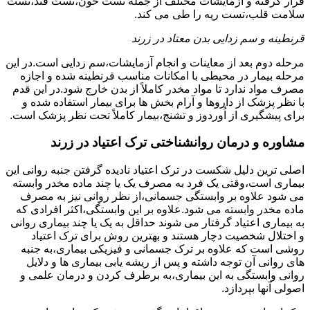
قرار گرفته و آزمایشات مختلف از جمله تست خون،تست قند،تست
سلامت قلب،تست ریه را طی می کند.
قرنطینه و سم زدایی بدن معتاد در زرند
مرحله دوم بعد از معاینات و انجام آزمایشات،سم زدایی است.در این
مرحله بیمار در محیطی با امکانات مناسب قرنطینه شده و اجازه
مصرف مواد ندارد تا مواد مخدر کاملاً از بدن خارج شود.در این قدم
با نظر پزشک از داروها و آرام بخش ها برای بیمار استفاده شده و
برای پیشگیری از اُوردوز و تشنج،بیمار کاملاً تحت نظر پزشک است.
مشاوره و درمان روانشناختی ترک اعتیاد در زرند
اصلی ترین دلیل شکست در ترک اعتیاد نادیده گرفتن جنبه روانی این
بیماری است،وقتی یک فرد به مصرف یک یا چند ماده مخدر وابسته
می شود علاوه بر وابستگی جسمانی،از نظر روانی نیز به مصرف
ماده مخدر وابسته می شود.علاوه بر این وابستگی،اکثر افرادی که
به بیماری اعتیاد گرفتار می شوند حداقل به یک یا چند بیماری روانی
و اختلال شخصیت دچار هستند و بهترین روش برای ترک اعتیاد
روشی است که علاوه بر ترک جسمانی و فیزیکی بیماری،به جنبه
های روانی آن توجه داشته و پس از ریشه یابی بیماری ها و دلایل
روانی وابستگی به این بیماری،به برطرف کردن و درمان علمی و
اصولی آنها بپردازد.