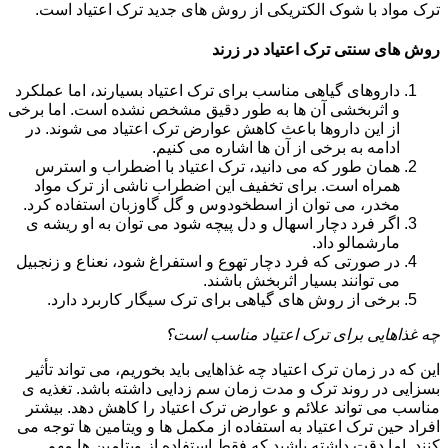
ترک مواد با شوک الکتریکی از روش های جدید ترک اعتیاد است.
روش های سنتی ترک اعتیاد در زرند
داروهای گیاهی مناسب برای ترک اعتیاد بسیارند، اما عملکرد
و اثربخشی آن ها به طور دقیق مشخص نشده است. اما برخی
از این داروها باعث کاهش عوارض ترک اعتیاد می شوند. در
ادامه به برخی از آن ها اشاره می کنیم.
همان طور که می دانید، ترک اعتیاد با اضطراب و استرس
همراه است. برای تخفیف این اضطراب ناشی از ترک مواد
مخدر، می توان از اسطخودوس و گل گاوزبان استفاده کرد.
اگر فرد دچار اسهال و دل پیچه شود می توان به او ریشه ی
مارشمالو داد.
در صورتی که فرد دچار تهوع و استفراغ شود، نعناع و زنجبیل
می توانند بسیار اثربخش باشند.
برخی از روش های گیاهی برای ترک سیگار کاربرد دارد.
چه غذاهایی برای ترک اعتیاد مناسب است؟
این که در زمان ترک اعتیاد چه غذاهایی باید بخوریم، می تواند تأثیر
بسزایی در روند ترک و مدت زمان سم زدایی داشته باشد. تغذیه ی
مناسب می تواند علائم و عوارض ترک اعتیاد را کاهش دهد. بیشتر
افراد حین ترک اعتیاد به استفاده از مکمل ها و ویتامین ها توجه می
کنند. اما دقت داشته باشید که فقط استفاده از ویتامین ها مهم