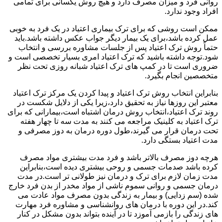
روانی فرد و میزان مصرف دارد و هیچ روش یکسانی برای تمامی
افراد وجود ندارد.
ممکن است روشی که برای ترک بیماری اعتیاد در یک فرد به خوبی
عمل کرده باشد،برای یک بیمار دیگر جواب عکس داشته باشد.باید
حتماً روش ترک اعتیاد پس از جلسات مشاوره بررسی و انتخاب
شود.توجه داشته باشید که ترک اعتیاد امری بسیار تخصصی است و
ضروری است تا در کمپ های ترک اعتیاد شبانه روزی تحت نظر
متخصصین انجام بگیرد.
بنابراین انتخاب روش ترک اعتیاد و پیدا کردن یک مرکز ترک اعتیاد
معتبر این روزها نیاز به تحقیق دارد،زیرا یکی از دلایل شکست در
روند ترک اعتیاد،انتخاب روش درمان اشتباه است،بیمارانی که برای
ترک اعتیاد به کلینیک مراجعه می کنند به مدت سه تا چهار هفته
تحت درمان قرار می گیرند،طول دوره درمان به دوز مصرفی و
مدت اعتیاد بستگی دارد.
هرچه دوز مصرف بالاتر باشد و فرد مدت بیشتری مواد مصرف
کرده باشد صدمات جسمی و روحی بیشتری دیده است،بنابراین
مدت زمان لازم برای ترک و درمان نیز طولانی تر است.در مدت
درمان جسمی و روانی سموم ناشی از مواد مخدر از بدن فرد خارج
شده (سم زدایی) و بیمار به زندگی بدون مصرف مواد عادت می
کند.در این دوره با درمان های روانشناسی و مشاوره فرد مهارت
های زندگی را بازمی آموزد تا در آینده بتواند بدون مشکل در کنار