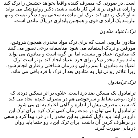
است. در صورتی که مصرف کننده واقعاً بخواهد حشیش را ترک کند
و اراده ی قوی برای این کار داشته باشید، دکتر روانپزشک می تواند
به او کمک زیادی کند. ترک این ماده به سختی مواد دیگر نیست و تنها
نیازمند یک اراده ی قوی و همچنین پایداری در پاک ماندن است.
ترک اعتیاد متادون
متادون دارویی است که برای ترک مواد مخدری همچون هروئین،
مورفین و تریاک استفاده می شود. متأسفانه برخی تصور می کنند
که متادون اعتیادآور نیست، اما این گونه است و متادون می تواند
مانند مواد مخدر دیکر برای فرد اعتیاد ایجاد کند. بهتر است ترک
اعتیاد به متادون با سم زدایی و درمان شناختی رفتاری انجام شود.
زیرا علائم روانی نیاز به متادون بعد از ترک با فرد باقی می ماند.
ترک ترامادول
ترامادول یک مسکن ضد درد است. علاوه بر اثر تسکین دردی که
دارد، نوعی نشاط و سرخوشی هم در مصرف کننده ایجاد می کند
که سبب مصرف بیش از اندازه و گاهی اعتیاد به آن می شود.
ترامادول را می توان در مدت زمان کمی ترک کرد. برای ترک این
دارو در ابتدا باید دلایل کشش به این مخدر را در فرد پیدا کرد و سعی
در برطرف کردن آن داشت. برای ترک این دارو حتما باید روان
درمانی صورت گیرد.