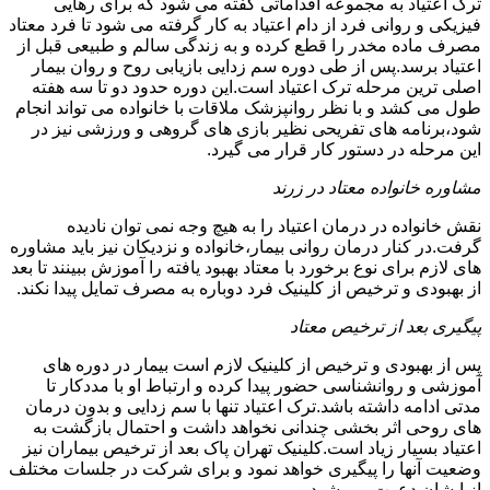
ترک اعتیاد به مجموعه اقداماتی گفته می شود که برای رهایی
فیزیکی و روانی فرد از دام اعتیاد به کار گرفته می شود تا فرد معتاد
مصرف ماده مخدر را قطع کرده و به زندگی سالم و طبیعی قبل از
اعتیاد برسد.پس از طی دوره سم زدایی بازیابی روح و روان بیمار
اصلی ترین مرحله ترک اعتیاد است.این دوره حدود دو تا سه هفته
طول می کشد و با نظر روانپزشک ملاقات با خانواده می تواند انجام
شود،برنامه های تفریحی نظیر بازی های گروهی و ورزشی نیز در
این مرحله در دستور کار قرار می گیرد.
مشاوره خانواده معتاد در زرند
نقش خانواده در درمان اعتیاد را به هیچ وجه نمی توان نادیده
گرفت.در کنار درمان روانی بیمار،خانواده و نزدیکان نیز باید مشاوره
های لازم برای نوع برخورد با معتاد بهبود یافته را آموزش ببینند تا بعد
از بهبودی و ترخیص از کلینیک فرد دوباره به مصرف تمایل پیدا نکند.
پیگیری بعد از ترخیص معتاد
پس از بهبودی و ترخیص از کلینیک لازم است بیمار در دوره های
آموزشی و روانشناسی حضور پیدا کرده و ارتباط او با مددکار تا
مدتی ادامه داشته باشد.ترک اعتیاد تنها با سم زدایی و بدون درمان
های روحی اثر بخشی چندانی نخواهد داشت و احتمال بازگشت به
اعتیاد بسیار زیاد است.کلینیک تهران پاک بعد از ترخیص بیماران نیز
وضعیت آنها را پیگیری خواهد نمود و برای شرکت در جلسات مختلف
از ایشان دعوت می شود.