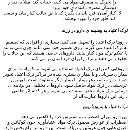
را تحریک به مصرف مواد می کند، اجتناب کند. مثلا به دیدار
دوستان مصرف کننده ی خود نرود.
کنار آمدن: فرد باید یاد بگیرد که با این حالت کنار بیاید و سعی
کند خُلق خود را بهبود ببخشد.
ترک اعتیاد به وسیله ی دارو در زرند
داروها ترک اعتیاد را تسهیل می کنند. بسیاری از افرادی که تصمیم
به ترک اعتیاد می گیرند، روی تصمیم خود نمی مانند چون نمی توانند
با علائم ترک مواد کنار بیایند. داروهای خاصی هستند که این حالات را
تخفیف می دهند و ترک را برای فرد آسان تر می کنند.
داروهایی که برای ترک اعتیاد استفاده می شوند ممکن است برای
بیماران سرپایی و یا بیماران بستری شده در مراکز ترک اعتیاد تجویز
شوند. دوز مناسب هر بیمار با بیمار دیگر متفاوت است تا بهترین
اثربخشی در ترک مواد حاصل شود. داروهای مختلفی در برنامه ی
درمانی ترک مواد مخدر استفاده می شوند و هر کدام اثر خاصی
دارند. این داروها عبارت اند از:
ترک اعتیاد با بنزودیازپین
این دارو میزان اضطراب و استرس فرد را کاهش می دهد.
اضطراب از عوارض معمول ترک مواد اعتیادآوری چون کوکائین و
افیون هایی چون هروئین و تریاک است. این دارو اثر آرام بخش دارد.