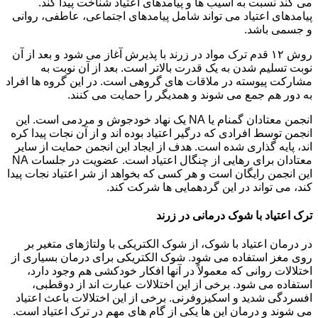
می کند نسبت به آسیب ها و پیامدهای اعتیاد شناخت پیدا کند.
پیامدهای اعتیاد می تواند شامل پیامدهای اجتماعی، عاطفی، روانی
و جسمی باشد.
روش ۱۲ قدم ترک مواد در زرند با پذیرش آغاز می شود و بعد از آن
نوبت تسلیم شدن به یک قدرت بالاتر است. بعد از آن نوبت به
مشارکت پیوسته در ملاقات های گروهی است. در این گروه ها افراد
به دور هم جمع می شوند و همدیگر را حمایت می کنند.
انجمن معتادان گمنام یا NA یک نهاد خودجوش و مردمی است. این
انجمن توسط افرادی که درگیر اعتیاد بوده اند و از آن نجات پیدا کره
اند، پایه گذاری شده است. هدف از ایجاد این انجمن حمایت از سایر
معتادان برای رهایی از چنگال اعتیاد است. عضویت در جلسات NA
این انجمن رایگان است و هر کسی که بخواهد از شر اعتیاد نجات پیدا
کند، می تواند در این گردهمایی ها شرکت کند.
ترک اعتیاد با شوک درمانی در زرند
در درمان اعتیاد با شوک، از شوک الکتریکی با ولتاژهای متغیر بر
روی مغز استفاده می شود. شوک الکتریکی برای درمان بسیاری از
اختلالات روانی که معمولاً در آنها افکار خودکشی هم وجود دارد،
استفاده می شود. برخی از این اختلالات عبارت اند از دوقطبی،
افسردگی شدید و اسکیزوفرنی. برخی از این اختلالات باعث اعتیاد
می شوند و درمان این ها یکی از گام های مهم در ترک اعتیاد است.