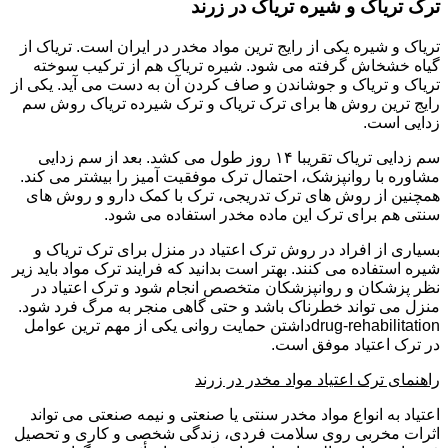
ترک تریاک و شیره تریاک در زرند
تریاک و شیره یکی از رایج ترین مواد مخدر در ایران است. تریاک از
گیاه خشخاش گرفته می شود. شیره تریاک هم از ترکیب سوخته
تریاک و تریاک و جوشاندن و صاف کردن آن به دست می آید. یکی از
رایج ترین روش ها برای ترک تریاک و ترک شیرده تریاک روش سم
زدایی است.
سم زدایی تریاک تقریبا ۱۴ روز طول می کشد. بعد از سم زدایی
مشاوره با روانپزشک، احتمال ترک موفقیت آمیز را بیشتر می کند.
همچنین از روش های ترک تدریجی، ترک با کمک دارو و روش های
سنتی هم برای ترک این ماده مخدر استفاده می شود.
بسیاری از افراد در روش ترک اعتیاد در منزل برای ترک تریاک و
شیره استفاده می کنند. بهتر است بدانید که فرایند ترک مواد باید زیر
نظر پزشکان و روانپزشکان متخصص انجام شود و ترک اعتیاد در
منزل می تواند خطرناک باشد و حتی گاهی منجر به مرگ فرد شود.
drug-rehabilitationداشتن حمایت روانی یکی از مهم ترین عوامل
در ترک اعتیاد موفق است.
راهنمای ترک اعتیاد مواد مخدر در زرند
اعتیاد به انواع مواد مخدر سنتی یا صنعتی و نیمه صنعتی می تواند
اثرات مخربی روی سلامت فردی، زندگی شخصی و کاری و تحصیل