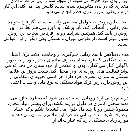
آور از بدن فرد خارج می شود. در نتیجه سم زدایی اثرات ماده ی
مخدری که در بدن متابولیزه شده است، کاهش پیدا می کند. این کار
در شرایطی ایمن و بدون خطر انجام می شود.
انتخاب این روش به عوامل مختلفی وابسته است. اگر فرد بخواهد
سم زدایی را انتخاب کند، باید پزشک او با بررسی شرایط فرد این
روش را تأیید کند. همچنین شرایط روانی فرد در انتخاب این روش
بسیار مؤثر است. از طرفی میزان وابستگی یکی دیگر از این عوامل
است.
هدف دیتاکس یا سم زدایی جلوگیری از وخامت علائم ترک اعتیاد
است. هنگامی که فرد معتاد مصرف ماده ی مخدر خود را به طور
ناگهانی کنار می گذارد، بدن او علائمی از خود نشان می دهد که می
تواند فعالیت های روزانه ی او را مختل کند. شدت بروز این علائم
بستگی به میزان مصرف فرد دارد. هر کسی تجربه ی متفاوتی از
این روش دارد، زیرا ترک مواد بستگی به نوع ماده و شدت اعتیاد
دارد.
در سم زدایی از داروهایی استفاده می شود که به فرد اجازه می
دهند سختی کمتری در طول فرایند بکشد. برای بیشتر مواد مخدر،
معمولاً چندین رو تا چند ماه طول می کشد تا علائم ترک اعتیاد
برطرف شود. مدت زمانی که فرد این علائم را نشان می دهد به
موارد زیادی بستگی دارد که عبارت اند از:
نوع ماده ی مخدر