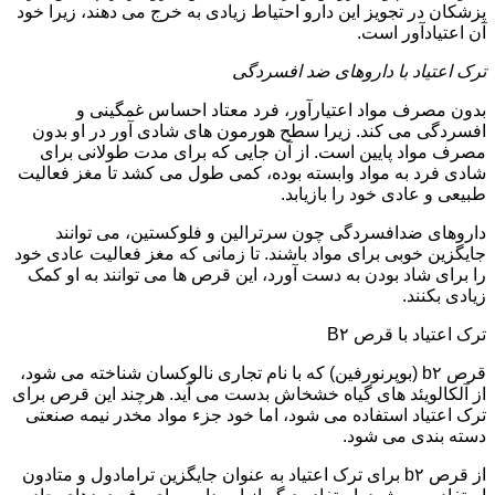
پزشکان در تجویز این دارو احتیاط زیادی به خرج می دهند، زیرا خود
آن اعتیادآور است.
ترک اعتیاد با داروهای ضد افسردگی
بدون مصرف مواد اعتیارآور، فرد معتاد احساس غمگینی و
افسردگی می کند. زیرا سطح هورمون های شادی آور در او بدون
مصرف مواد پایین است. از آن جایی که برای مدت طولانی برای
شادی فرد به مواد وابسته بوده، کمی طول می کشد تا مغز فعالیت
طبیعی و عادی خود را بازیابد.
داروهای ضدافسردگی چون سرترالین و فلوکستین، می توانند
جایگزین خوبی برای مواد باشند. تا زمانی که مغز فعالیت عادی خود
را برای شاد بودن به دست آورد، این قرص ها می توانند به او کمک
زیادی بکنند.
ترک اعتیاد با قرص B۲
قرص b۲ (بوپرنورفین) که با نام تجاری نالوکسان شناخته می شود،
از آلکالویئد های گیاه خشخاش بدست می آید. هرچند این قرص برای
ترک اعتیاد استفاده می شود، اما خود جزء مواد مخدر نیمه صنعتی
دسته بندی می شود.
از قرص b۲ برای ترک اعتیاد به عنوان جایگزین ترامادول و متادون