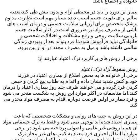
خانواده و اجتماع باشد.
بیمار این دوره را باید در محیطی آرام و بدون تنش طی کند،تغذیه
سالم برای تقویت جسم آسیب دیده بسیار مهم است،نظارت مداوم
پزشک متخصص برای ارزیابی سلامت جسمی و درمان آسیب های
ناشی از مصرف مواد نیز ضروری است.در کنار سلامت جسم
بازیابی سلامت روحی و رفع مشکلات و اختلالات شخصی و
خانوادگی نباید فراموش شود،تا فرد بتواند بعد از بهبودی زندگی
سالمی داشته باشد و میل به مصرف مجدد در او از بین برود.
برخی از روش های پرکاربرد ترک اعتیاد عبارتند از:
روش سقوط آزاد ترک اعتیاد
برخی از خانواده ها به محض اطلاع از بیماری اعتیاد در فرزند
خود،واکنش شدید نشان داده و اقدام به طناب پیچ کردن و حبس
کردن فرد کرده و می خواهند ظرف چند روز بیماری اعتیاد را درمان
کنند.اما متأسفانه در اکثر موارد این روش به شکست منجر می شود
و فرد بیمار در اولین فرصت دوباره اقدام به مصرف مواد مخدر می
کند.
در این روش به جنبه های روانی و مشکلات شخصیتی که باعث
بیماری اعتیاد شده اند توجهی نمی شود و فقط به ترک جسمانی مواد
آن هم با روشی غیر علمی و اصولی پرداخته می شود.در برخی
موارد با انتقال اجباری فرد معتاد به کمپ های غیر مجاز ترک
اعتیاد،نه تنها اعتیاد فرد درمان نمی شود،بلکه اوضاع بدتر شده و