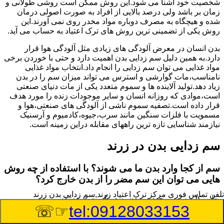
شخصیت خود آشنا می شود.این روش ممکن است روشی طولانی و
زمان بر باشد ولی درصد بالایی از افراد به صورت اصولی درمان
شده و هیچگاه به مصرف دوباره مواد مخدر روی نمی آورند.این
روش یکی از تضمینی ترین روش های ترک اعتیاد به حساب می آید.
بدن انسان در معرض آلودگی های زیادی مثل آلودگی هوا قرار
دارد.به همین دلیل سم زدایی بدن اهمیت دارد و حتی با خوردن برخی
مواد غذایی می توان سم زدایی را انجام داد.انتخاب مواد غذایی
نامناسب،مات گوارشی و استرس می تواند میزان سم را در بدن
زیاد دهد.تولید آلاینده ها و سموم متعدد یکی از مات دنیای صنعتی
است،موادی که روزانه انسان و سایر موجودات زنده را مورد هدف
قرار داده است.تصفیه سموم ناشی از آلودگی های صنعتی،هوا و
مسمویت با فلزات سنگین مانند سرب،جیوه،کادمیوم و آرسنیک
نیازمند شناسایی تازه ترین راههای مقابله دراین زمینه است.
سم زدایی بدن در زرند
سم از کجا وارد بدن ما می شوند؟ با استفاده از چه روش
هایی می توان این سم مضر را از بدن خارج کرد؟
تلفن تماس فوری
مرکز ترک اعتیاد زرند,سم زدایی بدن زرند
بطور کلی سم موجود در بدن به دو گروه عمده تقسیم می
☞☏
tel:09128033153
شوند.بخش بزرگی از این سموم مثل مواد به جا مانده از سموم
گیاهی و آفت کش ها،فلزات سنگین ناشی از آلودگی هوا،انواع