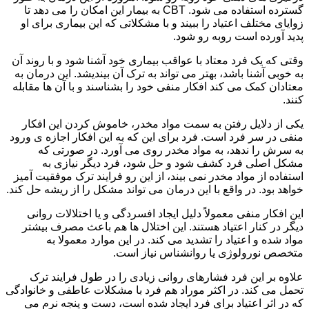
گسترده استفاده می شود. CBT به بیمار این امکان را می دهد تا
زوایای مختلف اعتیاد را ببیند و با مشکلاتی که این بیماری برای او
پدید آورده است روبه رو شود.
وقتی که یک فرد معتاد با عواقب بیماری خود آشنا شود و با روند آن
به خوبی آشنا باشد، بهتر می تواند به ترک آن بیندیشد. این درمان به
معتادان کمک می کند افکار منفی خود را بشناسند و با آن ها مقابله
کنند.
یکی از دلایل رفتن به سمت مواد مخدر، خاموش کردن این افکار
منفی در سر فرد است. فرد برای این که به این افکار اجازه ی ورود
به سرش را ندهد، به مواد مخدر روی می آورد. در صورتی که
مشکل اصلی فرد کشف شود و حل شود، فرد دیگر نیازی به
استفاده از مواد مخدر نمی بیند، از این رو فرایند ترک موفقیت آمیز
خواهد بود. در واقع با این درمان می تواند مشکل را از ریشه حل کند.
این افکار منفی معمولاً دلیل ایجاد افسردگی و یا اختلالات روانی
دیگر در کنار اعتیاد هستند. این اختلال ها هم باعث مصرف بیشتر
مواد شده و اعتیاد را تشدید می کند. در این موارد معمولا به
متخصص نورولوژی یا روانشناس نیاز است.
علاوه بر این فرد فشارهای روانی زیادی را در طول فرایند ترک
تحمل می کند. در اکثر موراد هم فرد با مشکلات عاطفی و خانوادگی
که در اثر اعتیاد برای فرد ایجاد شده است، دست و پنجه نرم می