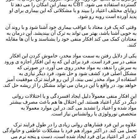
گسترده استفاده می شود. CBT به بیمار این امکان را می دهد تا
زوایای مختلف اعتیاد را ببیند و با مشکلاتی که این بیماری برای او
پدید آورده است روبه رو شود.
وقتی که یک فرد معتاد با عواقب بیماری خود آشنا شود و با روند آن
به خوبی آشنا باشد، بهتر می تواند به ترک آن بیندیشد. این درمان به
معتادان کمک می کند افکار منفی خود را بشناسند و با آن ها مقابله
کنند.
یکی از دلایل رفتن به سمت مواد مخدر، خاموش کردن این افکار
منفی در سر فرد است. فرد برای این که به این افکار اجازه ی ورود
به سرش را ندهد، به مواد مخدر روی می آورد. در صورتی که
مشکل اصلی فرد کشف شود و حل شود، فرد دیگر نیازی به
استفاده از مواد مخدر نمی بیند، از این رو فرایند ترک موفقیت آمیز
خواهد بود. در واقع با این درمان می تواند مشکل را از ریشه حل کند.
این افکار منفی معمولاً دلیل ایجاد افسردگی و یا اختلالات روانی
دیگر در کنار اعتیاد هستند. این اختلال ها هم باعث مصرف بیشتر
مواد شده و اعتیاد را تشدید می کند. در این موارد معمولا به
متخصص نورولوژی یا روانشناس نیاز است.
علاوه بر این فرد فشارهای روانی زیادی را در طول فرایند ترک
تحمل می کند. در اکثر موراد هم فرد با مشکلات عاطفی و خانوادگی
که در اثر اعتیاد برای فرد ایجاد شده است، دست و پنجه نرم می