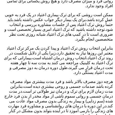
روانی فرد و میزان مصرف دارد و هیچ روش یکسانی برای تمامی
افراد وجود ندارد.
ممکن است روشی که برای ترک بیماری اعتیاد در یک فرد به خوبی
عمل کرده باشد،برای یک بیمار دیگر جواب عکس داشته باشد.باید
حتماً روش ترک اعتیاد پس از جلسات مشاوره بررسی و انتخاب
شود.توجه داشته باشید که ترک اعتیاد امری بسیار تخصصی است و
ضروری است تا در کمپ های ترک اعتیاد شبانه روزی تحت نظر
متخصصین انجام بگیرد.
بنابراین انتخاب روش ترک اعتیاد و پیدا کردن یک مرکز ترک اعتیاد
معتبر این روزها نیاز به تحقیق دارد،زیرا یکی از دلایل شکست در
روند ترک اعتیاد،انتخاب روش درمان اشتباه است،بیمارانی که برای
ترک اعتیاد به کلینیک مراجعه می کنند به مدت سه تا چهار هفته
تحت درمان قرار می گیرند،طول دوره درمان به دوز مصرفی و
مدت اعتیاد بستگی دارد.
هرچه دوز مصرف بالاتر باشد و فرد مدت بیشتری مواد مصرف
کرده باشد صدمات جسمی و روحی بیشتری دیده است،بنابراین
مدت زمان لازم برای ترک و درمان نیز طولانی تر است.در مدت
درمان جسمی و روانی سموم ناشی از مواد مخدر از بدن فرد خارج
شده (سم زدایی) و بیمار به زندگی بدون مصرف مواد عادت می
کند.در این دوره با درمان های روانشناسی و مشاوره فرد مهارت
های زندگی را بازمی آموزد تا در آینده بتواند بدون مشکل در کنار