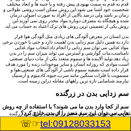
قدم به قدم به سمت بهبودی پیش رفته و با جنبه ها و ابعاد مختلف
شخصیت خود آشنا می شود.این روش ممکن است روشی طولانی و
زمان بر باشد ولی درصد بالایی از افراد به صورت اصولی درمان
شده و هیچگاه به مصرف دوباره مواد مخدر روی نمی آورند.این
روش یکی از تضمینی ترین روش های ترک اعتیاد به حساب می آید.
بدن انسان در معرض آلودگی های زیادی مثل آلودگی هوا قرار
دارد.به همین دلیل سم زدایی بدن اهمیت دارد و حتی با خوردن برخی
مواد غذایی می توان سم زدایی را انجام داد.انتخاب مواد غذایی
نامناسب،مات گوارشی و استرس می تواند میزان سم را در بدن
زیاد دهد.تولید آلاینده ها و سموم متعدد یکی از مات دنیای صنعتی
است،موادی که روزانه انسان و سایر موجودات زنده را مورد هدف
قرار داده است.تصفیه سموم ناشی از آلودگی های صنعتی،هوا و
مسمویت با فلزات سنگین مانند سرب،جیوه،کادمیوم و آرسنیک
نیازمند شناسایی تازه ترین راههای مقابله دراین زمینه است.
سم زدایی بدن در زرگنده
سم از کجا وارد بدن ما می شوند؟ با استفاده از چه روش
هایی می توان این سم مضر را از بدن خارج کرد؟
تلفن تماس فوری
مرکز ترک اعتیاد زرگنده,سم زدایی بدن زرگنده
☞☏
tel:09128033153
بطور کلی سم موجود در بدن به دو گروه عمده تقسیم می
شوند.بخش بزرگی از این سموم مثل مواد به جا مانده از سموم