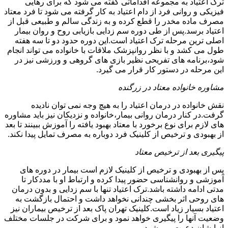
ترک اعتیاد به مجموعه اقداماتی گفته می شود که برای رهایی
فیزیکی و روانی فرد از دام اعتیاد به کار گرفته می شود تا فرد معتاد
مصرف ماده مخدر را قطع کرده و به زندگی سالم و طبیعی قبل از
اعتیاد برسد.پس از طی دوره سم زدایی بازیابی روح و روان بیمار
اصلی ترین مرحله ترک اعتیاد است.این دوره حدود دو تا سه هفته
طول می کشد و با نظر روانپزشک ملاقات با خانواده می تواند انجام
شود،برنامه های تفریحی نظیر بازی های گروهی و ورزشی نیز در
این مرحله در دستور کار قرار می گیرد.
مشاوره خانواده معتاد در زرگنده
نقش خانواده در درمان اعتیاد را به هیچ وجه نمی توان نادیده
گرفت.در کنار درمان روانی بیمار،خانواده و نزدیکان نیز باید مشاوره
های لازم برای نوع برخورد با معتاد بهبود یافته را آموزش ببینند تا بعد
از بهبودی و ترخیص از کلینیک فرد دوباره به مصرف تمایل پیدا نکند.
پیگیری بعد از ترخیص معتاد
پس از بهبودی و ترخیص از کلینیک لازم است بیمار در دوره های
آموزشی و روانشناسی حضور پیدا کرده و ارتباط او با مددکار تا
مدتی ادامه داشته باشد.ترک اعتیاد تنها با سم زدایی و بدون درمان
های روحی اثر بخشی چندانی نخواهد داشت و احتمال بازگشت به
اعتیاد بسیار زیاد است.کلینیک تهران پاک بعد از ترخیص بیماران نیز
وضعیت آنها را پیگیری خواهد نمود و برای شرکت در جلسات مختلف
از ایشان دعوت می شود.