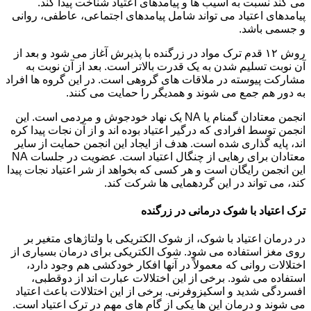
می کند نسبت به آسیب ها و پیامدهای اعتیاد شناخت پیدا کند.
پیامدهای اعتیاد می تواند شامل پیامدهای اجتماعی، عاطفی، روانی
و جسمی باشد.
روش ۱۲ قدم ترک مواد در زرگنده با پذیرش آغاز می شود و بعد از
آن نوبت تسلیم شدن به یک قدرت بالاتر است. بعد از آن نوبت به
مشارکت پیوسته در ملاقات های گروهی است. در این گروه ها افراد
به دور هم جمع می شوند و همدیگر را حمایت می کنند.
انجمن معتادان گمنام یا NA یک نهاد خودجوش و مردمی است. این
انجمن توسط افرادی که درگیر اعتیاد بوده اند و از آن نجات پیدا کره
اند، پایه گذاری شده است. هدف از ایجاد این انجمن حمایت از سایر
معتادان برای رهایی از چنگال اعتیاد است. عضویت در جلسات NA
این انجمن رایگان است و هر کسی که بخواهد از شر اعتیاد نجات پیدا
کند، می تواند در این گردهمایی ها شرکت کند.
ترک اعتیاد با شوک درمانی در زرگنده
در درمان اعتیاد با شوک، از شوک الکتریکی با ولتاژهای متغیر بر
روی مغز استفاده می شود. شوک الکتریکی برای درمان بسیاری از
اختلالات روانی که معمولاً در آنها افکار خودکشی هم وجود دارد،
استفاده می شود. برخی از این اختلالات عبارت اند از دوقطبی،
افسردگی شدید و اسکیزوفرنی. برخی از این اختلالات باعث اعتیاد
می شوند و درمان این ها یکی از گام های مهم در ترک اعتیاد است.