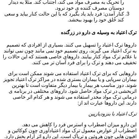
را تحریک به مصرف مواد می کند، اجتناب کند. مثلا به دیدار
دوستان مصرف کننده ی خود نرود.
کنار آمدن: فرد باید یاد بگیرد که با این حالت کنار بیاید و سعی
کند خُلق خود را بهبود ببخشد.
ترک اعتیاد به وسیله ی دارو در زرگنده
داروها ترک اعتیاد را تسهیل می کنند. بسیاری از افرادی که تصمیم
به ترک اعتیاد می گیرند، روی تصمیم خود نمی مانند چون نمی توانند
با علائم ترک مواد کنار بیایند. داروهای خاصی هستند که این حالات را
تخفیف می دهند و ترک را برای فرد آسان تر می کنند.
داروهایی که برای ترک اعتیاد استفاده می شوند ممکن است برای
بیماران سرپایی و یا بیماران بستری شده در مراکز ترک اعتیاد تجویز
شوند. دوز مناسب هر بیمار با بیمار دیگر متفاوت است تا بهترین
اثربخشی در ترک مواد حاصل شود. داروهای مختلفی در برنامه ی
درمانی ترک مواد مخدر استفاده می شوند و هر کدام اثر خاصی
دارند. این داروها عبارت اند از:
ترک اعتیاد با بنزودیازپین
این دارو میزان اضطراب و استرس فرد را کاهش می دهد.
اضطراب از عوارض معمول ترک مواد اعتیادآوری چون کوکائین و
افیون هایی چون هروئین و تریاک است. این دارو اثر آرام بخش دارد.