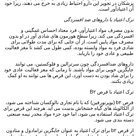
پزشکان در تجویز این دارو احتیاط زیادی به خرج می دهند، زیرا خود
آن اعتیادآور است.
ترک اعتیاد با داروهای ضد افسردگی
بدون مصرف مواد اعتیارآور، فرد معتاد احساس غمگینی و
افسردگی می کند. زیرا سطح هورمون های شادی آور در او بدون
مصرف مواد پایین است. از آن جایی که برای مدت طولانی برای
شادی فرد به مواد وابسته بوده، کمی طول می کشد تا مغز فعالیت
طبیعی و عادی خود را بازیابد.
داروهای ضدافسردگی چون سرترالین و فلوکستین، می توانند
جایگزین خوبی برای مواد باشند. تا زمانی که مغز فعالیت عادی خود
را برای شاد بودن به دست آورد، این قرص ها می توانند به او کمک
زیادی بکنند.
ترک اعتیاد با قرص B۲
قرص b۲ (بوپرنورفین) که با نام تجاری نالوکسان شناخته می شود،
از آلکالویئد های گیاه خشخاش بدست می آید. هرچند این قرص برای
ترک اعتیاد استفاده می شود، اما خود جزء مواد مخدر نیمه صنعتی
دسته بندی می شود.
از قرص b۲ برای ترک اعتیاد به عنوان جایگزین ترامادول و متادون