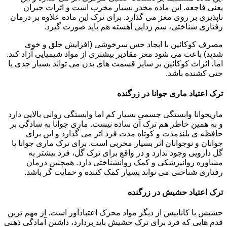
یعنی فاجعه. این ماده مخدر بسیار مخرب است و اثرات جبران
ناپذیری بر روی مغز می گذارد. برای ترک این ماده علاوه بر درمان
رفتاری شناختی، سم زدایی آهسته هم باید صورت گیرد.
مصرف کوکائین با ایجاد حس سرخوشی (افزایش خلق و خوی
شدید) باعث می شود مغز مقادیر بیشتری از مواد شیمیایی آزاد کند.
اما، اثرات کوکائین بر سایر قسمت های بدن می تواند بسیار جدی یا
حتی کشنده باشد.
ترک اعتیاد ماری جوانا در زرگنده
ماریجوانا وابستگی جسمی بسیار کم اما وابستگی روانی بالایی دارد
و به همین خاطر هم ترک آن ساده نیست. ماری جوانا به سادگی بر
حافظه ی بلندمدت و کوتاه مدت فرد اثر می گذارد و این برای
جوانان و نوجوانان اثر بسیار مخربی است. برای ترک ماری جوانا یا
گل دارویی وجود ندارد و در واقع برای ترک گل، فرد بیشتر به
مشاوره روانپزشکی و کمک روانشناختی دارد. همچنین درمان
رفتاری شناختی می تواند بسیار کمک کننده و حمایت گر باشد.
ترک اعتیاد حشیش در زرگنده
حشیش یا کانابیس از دیگر مواد محرک اعتیادآور است. از مهم ترین
قدم هایی که فرد برای ترک حشیش باید بردارد، داشتن آمادگی ذهنی