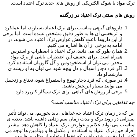
ترک مواد با شوک الکتریکی از روش های جدید ترک اعتیاد است.
روش های سنتی ترک اعتیاد در زرگنده
داروهای گیاهی مناسب برای ترک اعتیاد بسیارند، اما عملکرد
و اثربخشی آن ها به طور دقیق مشخص نشده است. اما برخی
از این داروها باعث کاهش عوارض ترک اعتیاد می شوند. در
ادامه به برخی از آن ها اشاره می کنیم.
همان طور که می دانید، ترک اعتیاد با اضطراب و استرس
همراه است. برای تخفیف این اضطراب ناشی از ترک مواد
مخدر، می توان از اسطخودوس و گل گاوزبان استفاده کرد.
اگر فرد دچار اسهال و دل پیچه شود می توان به او ریشه ی
مارشمالو داد.
در صورتی که فرد دچار تهوع و استفراغ شود، نعناع و زنجبیل
می توانند بسیار اثربخش باشند.
برخی از روش های گیاهی برای ترک سیگار کاربرد دارد.
چه غذاهایی برای ترک اعتیاد مناسب است؟
این که در زمان ترک اعتیاد چه غذاهایی باید بخوریم، می تواند تأثیر
بسزایی در روند ترک و مدت زمان سم زدایی داشته باشد. تغذیه ی
مناسب می تواند علائم و عوارض ترک اعتیاد را کاهش دهد. بیشتر
افراد حین ترک اعتیاد به استفاده از مکمل ها و ویتامین ها توجه می
کنند. اما دقت داشته باشید که فقط استفاده از ویتامین ها مهم