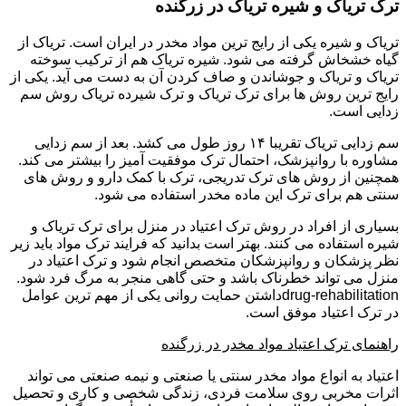
ترک تریاک و شیره تریاک در زرگنده
تریاک و شیره یکی از رایج ترین مواد مخدر در ایران است. تریاک از
گیاه خشخاش گرفته می شود. شیره تریاک هم از ترکیب سوخته
تریاک و تریاک و جوشاندن و صاف کردن آن به دست می آید. یکی از
رایج ترین روش ها برای ترک تریاک و ترک شیرده تریاک روش سم
زدایی است.
سم زدایی تریاک تقریبا ۱۴ روز طول می کشد. بعد از سم زدایی
مشاوره با روانپزشک، احتمال ترک موفقیت آمیز را بیشتر می کند.
همچنین از روش های ترک تدریجی، ترک با کمک دارو و روش های
سنتی هم برای ترک این ماده مخدر استفاده می شود.
بسیاری از افراد در روش ترک اعتیاد در منزل برای ترک تریاک و
شیره استفاده می کنند. بهتر است بدانید که فرایند ترک مواد باید زیر
نظر پزشکان و روانپزشکان متخصص انجام شود و ترک اعتیاد در
منزل می تواند خطرناک باشد و حتی گاهی منجر به مرگ فرد شود.
drug-rehabilitationداشتن حمایت روانی یکی از مهم ترین عوامل
در ترک اعتیاد موفق است.
راهنمای ترک اعتیاد مواد مخدر در زرگنده
اعتیاد به انواع مواد مخدر سنتی یا صنعتی و نیمه صنعتی می تواند
اثرات مخربی روی سلامت فردی، زندگی شخصی و کاری و تحصیل