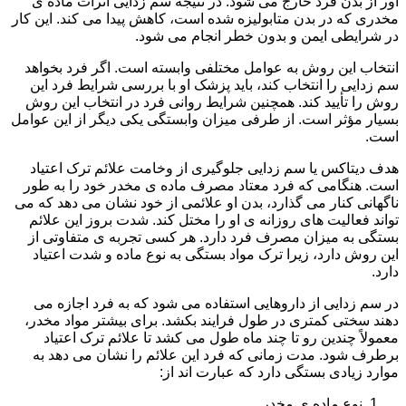
آور از بدن فرد خارج می شود. در نتیجه سم زدایی اثرات ماده ی
مخدری که در بدن متابولیزه شده است، کاهش پیدا می کند. این کار
در شرایطی ایمن و بدون خطر انجام می شود.
انتخاب این روش به عوامل مختلفی وابسته است. اگر فرد بخواهد
سم زدایی را انتخاب کند، باید پزشک او با بررسی شرایط فرد این
روش را تأیید کند. همچنین شرایط روانی فرد در انتخاب این روش
بسیار مؤثر است. از طرفی میزان وابستگی یکی دیگر از این عوامل
است.
هدف دیتاکس یا سم زدایی جلوگیری از وخامت علائم ترک اعتیاد
است. هنگامی که فرد معتاد مصرف ماده ی مخدر خود را به طور
ناگهانی کنار می گذارد، بدن او علائمی از خود نشان می دهد که می
تواند فعالیت های روزانه ی او را مختل کند. شدت بروز این علائم
بستگی به میزان مصرف فرد دارد. هر کسی تجربه ی متفاوتی از
این روش دارد، زیرا ترک مواد بستگی به نوع ماده و شدت اعتیاد
دارد.
در سم زدایی از داروهایی استفاده می شود که به فرد اجازه می
دهند سختی کمتری در طول فرایند بکشد. برای بیشتر مواد مخدر،
معمولاً چندین رو تا چند ماه طول می کشد تا علائم ترک اعتیاد
برطرف شود. مدت زمانی که فرد این علائم را نشان می دهد به
موارد زیادی بستگی دارد که عبارت اند از:
نوع ماده ی مخدر