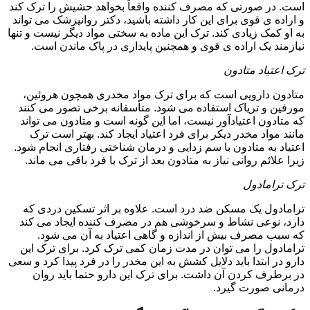
است. در صورتی که مصرف کننده واقعاً بخواهد حشیش را ترک کند
و اراده ی قوی برای این کار داشته باشید، دکتر روانپزشک می تواند
به او کمک زیادی کند. ترک این ماده به سختی مواد دیگر نیست و تنها
نیازمند یک اراده ی قوی و همچنین پایداری در پاک ماندن است.
ترک اعتیاد متادون
متادون دارویی است که برای ترک مواد مخدری همچون هروئین،
مورفین و تریاک استفاده می شود. متأسفانه برخی تصور می کنند
که متادون اعتیادآور نیست، اما این گونه است و متادون می تواند
مانند مواد مخدر دیکر برای فرد اعتیاد ایجاد کند. بهتر است ترک
اعتیاد به متادون با سم زدایی و درمان شناختی رفتاری انجام شود.
زیرا علائم روانی نیاز به متادون بعد از ترک با فرد باقی می ماند.
ترک ترامادول
ترامادول یک مسکن ضد درد است. علاوه بر اثر تسکین دردی که
دارد، نوعی نشاط و سرخوشی هم در مصرف کننده ایجاد می کند
که سبب مصرف بیش از اندازه و گاهی اعتیاد به آن می شود.
ترامادول را می توان در مدت زمان کمی ترک کرد. برای ترک این
دارو در ابتدا باید دلایل کشش به این مخدر را در فرد پیدا کرد و سعی
در برطرف کردن آن داشت. برای ترک این دارو حتما باید روان
درمانی صورت گیرد.