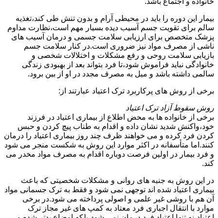
خانواده و اجتماع باشد.
بیمار این دوره را باید در محیطی آرام و بدون تنش طی کند،تغذیه
سالم برای تقویت جسم آسیب دیده بسیار مهم است،نظارت مداوم
پزشک متخصص برای ارزیابی سلامت جسمی و درمان آسیب های
ناشی از مصرف مواد نیز ضروری است.در کنار سلامت جسم
بازیابی سلامت روحی و رفع مشکلات و اختلالات شخصی و
خانوادگی نباید فراموش شود،تا فرد بتواند بعد از بهبودی زندگی
سالمی داشته باشد و میل به مصرف مجدد در او از بین برود.
برخی از روش های پرکاربرد ترک اعتیاد عبارتند از:
روش سقوط آزاد ترک اعتیاد
برخی از خانواده ها به محض اطلاع از بیماری اعتیاد در فرزند
خود،واکنش شدید نشان داده و اقدام به طناب پیچ کردن و حبس
کردن فرد کرده و می خواهند ظرف چند روز بیماری اعتیاد را درمان
کنند.اما متأسفانه در اکثر موارد این روش به شکست منجر می شود
و فرد بیمار در اولین فرصت دوباره اقدام به مصرف مواد مخدر می
کند.
در این روش به جنبه های روانی و مشکلات شخصیتی که باعث
بیماری اعتیاد شده اند توجهی نمی شود و فقط به ترک جسمانی مواد
آن هم با روشی غیر علمی و اصولی پرداخته می شود.در برخی
موارد با انتقال اجباری فرد معتاد به کمپ های غیر مجاز ترک
اعتیاد،نه تنها اعتیاد فرد درمان نمی شود،بلکه اوضاع بدتر شده و