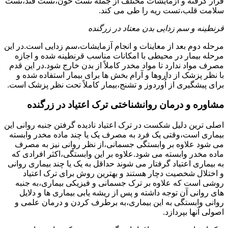
قرار گرفته و آزمایشات مختلف از جمله تست خون،تست قند،تست
سلامت قلب،تست ریه را طی می کند.
قرنطینه و سم زدایی بدن معتاد در زرگنده
مرحله دوم بعد از معاینات و انجام آزمایشات،سم زدایی است.در این
مرحله بیمار در محیطی با امکانات مناسب قرنطینه شده و اجازه
مصرف مواد ندارد تا مواد مخدر کاملاً از بدن خارج شود.در این قدم
با نظر پزشک از داروها و آرام بخش ها برای بیمار استفاده شده و
برای پیشگیری از اُوردوز و تشنج،بیمار کاملاً تحت نظر پزشک است.
مشاوره و درمان روانشناختی ترک اعتیاد در زرگنده
اصلی ترین دلیل شکست در ترک اعتیاد نادیده گرفتن جنبه روانی این
بیماری است،وقتی یک فرد به مصرف یک یا چند ماده مخدر وابسته
می شود علاوه بر وابستگی جسمانی،از نظر روانی نیز به مصرف
ماده مخدر وابسته می شود.علاوه بر این وابستگی،اکثر افرادی که
به بیماری اعتیاد گرفتار می شوند حداقل به یک یا چند بیماری روانی
و اختلال شخصیت دچار هستند و بهترین روش برای ترک اعتیاد
روشی است که علاوه بر ترک جسمانی و فیزیکی بیماری،به جنبه
های روانی آن توجه داشته و پس از ریشه یابی بیماری ها و دلایل
روانی وابستگی به این بیماری،به برطرف کردن و درمان علمی و
اصولی آنها بپردازد.