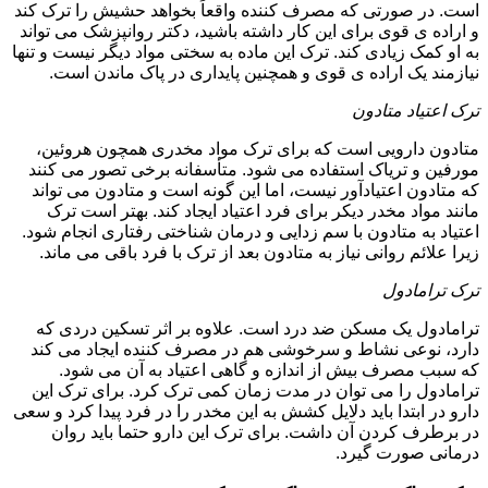
است. در صورتی که مصرف کننده واقعاً بخواهد حشیش را ترک کند
و اراده ی قوی برای این کار داشته باشید، دکتر روانپزشک می تواند
به او کمک زیادی کند. ترک این ماده به سختی مواد دیگر نیست و تنها
نیازمند یک اراده ی قوی و همچنین پایداری در پاک ماندن است.
ترک اعتیاد متادون
متادون دارویی است که برای ترک مواد مخدری همچون هروئین،
مورفین و تریاک استفاده می شود. متأسفانه برخی تصور می کنند
که متادون اعتیادآور نیست، اما این گونه است و متادون می تواند
مانند مواد مخدر دیکر برای فرد اعتیاد ایجاد کند. بهتر است ترک
اعتیاد به متادون با سم زدایی و درمان شناختی رفتاری انجام شود.
زیرا علائم روانی نیاز به متادون بعد از ترک با فرد باقی می ماند.
ترک ترامادول
ترامادول یک مسکن ضد درد است. علاوه بر اثر تسکین دردی که
دارد، نوعی نشاط و سرخوشی هم در مصرف کننده ایجاد می کند
که سبب مصرف بیش از اندازه و گاهی اعتیاد به آن می شود.
ترامادول را می توان در مدت زمان کمی ترک کرد. برای ترک این
دارو در ابتدا باید دلایل کشش به این مخدر را در فرد پیدا کرد و سعی
در برطرف کردن آن داشت. برای ترک این دارو حتما باید روان
درمانی صورت گیرد.