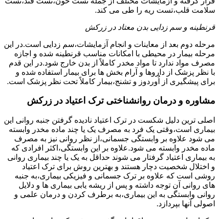
قرار گرفته و آزمایشات مختلف از جمله تست خون،تست قند،تست
سلامت قلب،تست ریه را طی می کند.
قرنطینه و سم زدایی بدن معتاد در زرکش
مرحله دوم بعد از معاینات و انجام آزمایشات،سم زدایی است.در این
مرحله بیمار در محیطی با امکانات مناسب قرنطینه شده و اجازه
مصرف مواد ندارد تا مواد مخدر کاملاً از بدن خارج شود.در این قدم
با نظر پزشک از داروها و آرام بخش ها برای بیمار استفاده شده و
برای پیشگیری از اُوردوز و تشنج،بیمار کاملاً تحت نظر پزشک است.
مشاوره و درمان روانشناختی ترک اعتیاد در زرکش
اصلی ترین دلیل شکست در ترک اعتیاد نادیده گرفتن جنبه روانی این
بیماری است،وقتی یک فرد به مصرف یک یا چند ماده مخدر وابسته
می شود علاوه بر وابستگی جسمانی،از نظر روانی نیز به مصرف
ماده مخدر وابسته می شود.علاوه بر این وابستگی،اکثر افرادی که
به بیماری اعتیاد گرفتار می شوند حداقل به یک یا چند بیماری روانی
و اختلال شخصیت دچار هستند و بهترین روش برای ترک اعتیاد
روشی است که علاوه بر ترک جسمانی و فیزیکی بیماری،به جنبه
های روانی آن توجه داشته و پس از ریشه یابی بیماری ها و دلایل
روانی وابستگی به این بیماری،به برطرف کردن و درمان علمی و
اصولی آنها بپردازد.