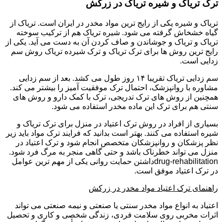
ترک تریاک و شیره تریاک در زرکش
تریاک و شیره یکی از رایج ترین مواد مخدر در ایران است. تریاک از
گیاه خشخاش گرفته می شود. شیره تریاک هم از ترکیب سوخته
تریاک و تریاک و جوشاندن و صاف کردن آن به دست می آید. یکی از
رایج ترین روش ها برای ترک تریاک و ترک شیرده تریاک روش سم
زدایی است.
سم زدایی تریاک تقریبا ۱۴ روز طول می کشد. بعد از سم زدایی
مشاوره با روانپزشک، احتمال ترک موفقیت آمیز را بیشتر می کند.
همچنین از روش های ترک تدریجی، ترک با کمک دارو و روش های
سنتی هم برای ترک این ماده مخدر استفاده می شود.
بسیاری از افراد در روش ترک اعتیاد در منزل برای ترک تریاک و
شیره استفاده می کنند. بهتر است بدانید که فرایند ترک مواد باید زیر
نظر پزشکان و روانپزشکان متخصص انجام شود و ترک اعتیاد در
منزل می تواند خطرناک باشد و حتی گاهی منجر به مرگ فرد شود.
drug-rehabilitationداشتن حمایت روانی یکی از مهم ترین عوامل
در ترک اعتیاد موفق است.
راهنمای ترک اعتیاد مواد مخدر در زرکش
اعتیاد به انواع مواد مخدر سنتی یا صنعتی و نیمه صنعتی می تواند
اثرات مخربی روی سلامت فردی، زندگی شخصی و کاری و تحصیل