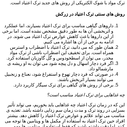
ترک مواد با شوک الکتریکی از روش های جدید ترک اعتیاد است.
روش های سنتی ترک اعتیاد در زرکش
داروهای گیاهی مناسب برای ترک اعتیاد بسیارند، اما عملکرد
و اثربخشی آن ها به طور دقیق مشخص نشده است. اما برخی
از این داروها باعث کاهش عوارض ترک اعتیاد می شوند. در
ادامه به برخی از آن ها اشاره می کنیم.
همان طور که می دانید، ترک اعتیاد با اضطراب و استرس
همراه است. برای تخفیف این اضطراب ناشی از ترک مواد
مخدر، می توان از اسطخودوس و گل گاوزبان استفاده کرد.
اگر فرد دچار اسهال و دل پیچه شود می توان به او ریشه ی
مارشمالو داد.
در صورتی که فرد دچار تهوع و استفراغ شود، نعناع و زنجبیل
می توانند بسیار اثربخش باشند.
برخی از روش های گیاهی برای ترک سیگار کاربرد دارد.
چه غذاهایی برای ترک اعتیاد مناسب است؟
این که در زمان ترک اعتیاد چه غذاهایی باید بخوریم، می تواند تأثیر
بسزایی در روند ترک و مدت زمان سم زدایی داشته باشد. تغذیه ی
مناسب می تواند علائم و عوارض ترک اعتیاد را کاهش دهد. بیشتر
افراد حین ترک اعتیاد به استفاده از مکمل ها و ویتامین ها توجه می
کنند. اما دقت داشته باشید که فقط استفاده از ویتامین ها مهم