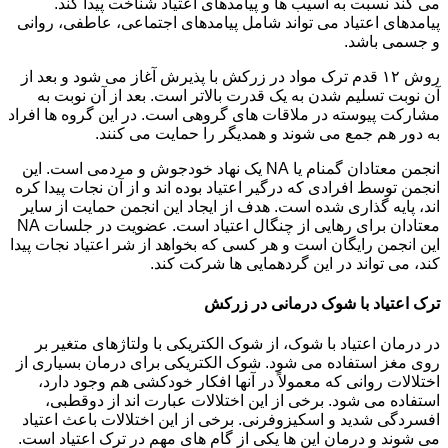
می کند نسبت به آسیب ها و پیامدهای اعتیاد شناخت پیدا کند.
پیامدهای اعتیاد می تواند شامل پیامدهای اجتماعی، عاطفی، روانی
و جسمی باشد.
روش ۱۲ قدم ترک مواد در زرکش با پذیرش آغاز می شود و بعد از
آن نوبت تسلیم شدن به یک قدرت بالاتر است. بعد از آن نوبت به
مشارکت پیوسته در ملاقات های گروهی است. در این گروه ها افراد
به دور هم جمع می شوند و همدیگر را حمایت می کنند.
انجمن معتادان گمنام یا NA یک نهاد خودجوش و مردمی است. این
انجمن توسط افرادی که درگیر اعتیاد بوده اند و از آن نجات پیدا کره
اند، پایه گذاری شده است. هدف از ایجاد این انجمن حمایت از سایر
معتادان برای رهایی از چنگال اعتیاد است. عضویت در جلسات NA
این انجمن رایگان است و هر کسی که بخواهد از شر اعتیاد نجات پیدا
کند، می تواند در این گردهمایی ها شرکت کند.
ترک اعتیاد با شوک درمانی در زرکش
در درمان اعتیاد با شوک، از شوک الکتریکی با ولتاژهای متغیر بر
روی مغز استفاده می شود. شوک الکتریکی برای درمان بسیاری از
اختلالات روانی که معمولاً در آنها افکار خودکشی هم وجود دارد،
استفاده می شود. برخی از این اختلالات عبارت اند از دوقطبی،
افسردگی شدید و اسکیزوفرنی. برخی از این اختلالات باعث اعتیاد
می شوند و درمان این ها یکی از گام های مهم در ترک اعتیاد است.