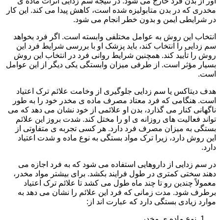
آور از بدن فرد خارج می شود. در نتیجه سم زدایی اثرات ماده ی
مخدری که در بدن متابولیزه شده است، کاهش پیدا می کند. این کار
در شرایطی ایمن و بدون خطر انجام می شود.
انتخاب این روش به عوامل مختلفی وابسته است. اگر فرد بخواهد
سم زدایی را انتخاب کند، باید پزشک او با بررسی شرایط فرد این
روش را تأیید کند. همچنین شرایط روانی فرد در انتخاب این روش
بسیار مؤثر است. از طرفی میزان وابستگی یکی دیگر از این عوامل
است.
هدف دیتاکس یا سم زدایی جلوگیری از وخامت علائم ترک اعتیاد
است. هنگامی که فرد معتاد مصرف ماده ی مخدر خود را به طور
ناگهانی کنار می گذارد، بدن او علائمی از خود نشان می دهد که می
تواند فعالیت های روزانه ی او را مختل کند. شدت بروز این علائم
بستگی به میزان مصرف فرد دارد. هر کسی تجربه ی متفاوتی از
این روش دارد، زیرا ترک مواد بستگی به نوع ماده و شدت اعتیاد
دارد.
در سم زدایی از داروهایی استفاده می شود که به فرد اجازه می
دهند سختی کمتری در طول فرایند بکشد. برای بیشتر مواد مخدر،
معمولاً چندین رو تا چند ماه طول می کشد تا علائم ترک اعتیاد
برطرف شود. مدت زمانی که فرد این علائم را نشان می دهد به
موارد زیادی بستگی دارد که عبارت اند از:
نوع ماده ی مخدر