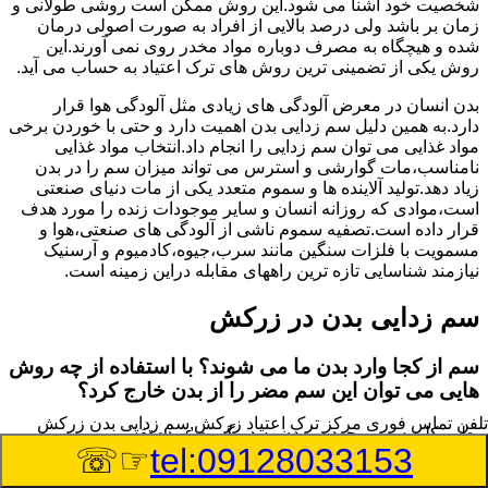
شخصیت خود آشنا می شود.این روش ممکن است روشی طولانی و
زمان بر باشد ولی درصد بالایی از افراد به صورت اصولی درمان
شده و هیچگاه به مصرف دوباره مواد مخدر روی نمی آورند.این
روش یکی از تضمینی ترین روش های ترک اعتیاد به حساب می آید.
بدن انسان در معرض آلودگی های زیادی مثل آلودگی هوا قرار
دارد.به همین دلیل سم زدایی بدن اهمیت دارد و حتی با خوردن برخی
مواد غذایی می توان سم زدایی را انجام داد.انتخاب مواد غذایی
نامناسب،مات گوارشی و استرس می تواند میزان سم را در بدن
زیاد دهد.تولید آلاینده ها و سموم متعدد یکی از مات دنیای صنعتی
است،موادی که روزانه انسان و سایر موجودات زنده را مورد هدف
قرار داده است.تصفیه سموم ناشی از آلودگی های صنعتی،هوا و
مسمویت با فلزات سنگین مانند سرب،جیوه،کادمیوم و آرسنیک
نیازمند شناسایی تازه ترین راههای مقابله دراین زمینه است.
سم زدایی بدن در زرکش
سم از کجا وارد بدن ما می شوند؟ با استفاده از چه روش
هایی می توان این سم مضر را از بدن خارج کرد؟
تلفن تماس فوری
مرکز ترک اعتیاد زرکش,سم زدایی بدن زرکش
بطور کلی سم موجود در بدن به دو گروه عمده تقسیم می
☞☏
tel:09128033153
شوند.بخش بزرگی از این سموم مثل مواد به جا مانده از سموم
گیاهی و آفت کش ها،فلزات سنگین ناشی از آلودگی هوا،انواع