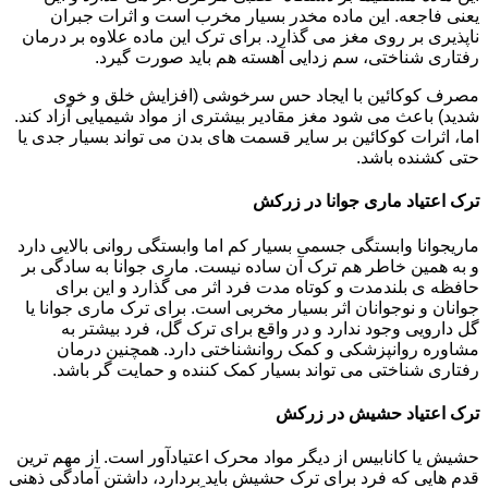
یعنی فاجعه. این ماده مخدر بسیار مخرب است و اثرات جبران
ناپذیری بر روی مغز می گذارد. برای ترک این ماده علاوه بر درمان
رفتاری شناختی، سم زدایی آهسته هم باید صورت گیرد.
مصرف کوکائین با ایجاد حس سرخوشی (افزایش خلق و خوی
شدید) باعث می شود مغز مقادیر بیشتری از مواد شیمیایی آزاد کند.
اما، اثرات کوکائین بر سایر قسمت های بدن می تواند بسیار جدی یا
حتی کشنده باشد.
ترک اعتیاد ماری جوانا در زرکش
ماریجوانا وابستگی جسمی بسیار کم اما وابستگی روانی بالایی دارد
و به همین خاطر هم ترک آن ساده نیست. ماری جوانا به سادگی بر
حافظه ی بلندمدت و کوتاه مدت فرد اثر می گذارد و این برای
جوانان و نوجوانان اثر بسیار مخربی است. برای ترک ماری جوانا یا
گل دارویی وجود ندارد و در واقع برای ترک گل، فرد بیشتر به
مشاوره روانپزشکی و کمک روانشناختی دارد. همچنین درمان
رفتاری شناختی می تواند بسیار کمک کننده و حمایت گر باشد.
ترک اعتیاد حشیش در زرکش
حشیش یا کانابیس از دیگر مواد محرک اعتیادآور است. از مهم ترین
قدم هایی که فرد برای ترک حشیش باید بردارد، داشتن آمادگی ذهنی