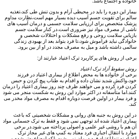
خانواده و اجتماع باشد.
بیمار این دوره را باید در محیطی آرام و بدون تنش طی کند،تغذیه
سالم برای تقویت جسم آسیب دیده بسیار مهم است،نظارت مداوم
پزشک متخصص برای ارزیابی سلامت جسمی و درمان آسیب های
ناشی از مصرف مواد نیز ضروری است.در کنار سلامت جسم
بازیابی سلامت روحی و رفع مشکلات و اختلالات شخصی و
خانوادگی نباید فراموش شود،تا فرد بتواند بعد از بهبودی زندگی
سالمی داشته باشد و میل به مصرف مجدد در او از بین برود.
برخی از روش های پرکاربرد ترک اعتیاد عبارتند از:
روش سقوط آزاد ترک اعتیاد
برخی از خانواده ها به محض اطلاع از بیماری اعتیاد در فرزند
خود،واکنش شدید نشان داده و اقدام به طناب پیچ کردن و حبس
کردن فرد کرده و می خواهند ظرف چند روز بیماری اعتیاد را درمان
کنند.اما متأسفانه در اکثر موارد این روش به شکست منجر می شود
و فرد بیمار در اولین فرصت دوباره اقدام به مصرف مواد مخدر می
کند.
در این روش به جنبه های روانی و مشکلات شخصیتی که باعث
بیماری اعتیاد شده اند توجهی نمی شود و فقط به ترک جسمانی مواد
آن هم با روشی غیر علمی و اصولی پرداخته می شود.در برخی
موارد با انتقال اجباری فرد معتاد به کمپ های غیر مجاز ترک
اعتیاد،نه تنها اعتیاد فرد درمان نمی شود،بلکه اوضاع بدتر شده و