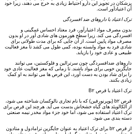
پزشکان در تجویز این دارو احتیاط زیادی به خرج می دهند، زیرا خود
آن اعتیادآور است.
ترک اعتیاد با داروهای ضد افسردگی
بدون مصرف مواد اعتیارآور، فرد معتاد احساس غمگینی و
افسردگی می کند. زیرا سطح هورمون های شادی آور در او بدون
مصرف مواد پایین است. از آن جایی که برای مدت طولانی برای
شادی فرد به مواد وابسته بوده، کمی طول می کشد تا مغز فعالیت
طبیعی و عادی خود را بازیابد.
داروهای ضدافسردگی چون سرترالین و فلوکستین، می توانند
جایگزین خوبی برای مواد باشند. تا زمانی که مغز فعالیت عادی خود
را برای شاد بودن به دست آورد، این قرص ها می توانند به او کمک
زیادی بکنند.
ترک اعتیاد با قرص B۲
قرص b۲ (بوپرنورفین) که با نام تجاری نالوکسان شناخته می شود،
از آلکالویئد های گیاه خشخاش بدست می آید. هرچند این قرص برای
ترک اعتیاد استفاده می شود، اما خود جزء مواد مخدر نیمه صنعتی
دسته بندی می شود.
از قرص b۲ برای ترک اعتیاد به عنوان جایگزین ترامادول و متادون