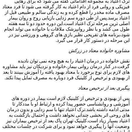
ترک اعتیاد به مجموعه اقداماتی گفته می شود که برای رهایی
فیزیکی و روانی فرد از دام اعتیاد به کار گرفته می شود تا فرد معتاد
مصرف ماده مخدر را قطع کرده و به زندگی سالم و طبیعی قبل از
اعتیاد برسد.پس از طی دوره سم زدایی بازیابی روح و روان بیمار
اصلی ترین مرحله ترک اعتیاد است.این دوره حدود دو تا سه هفته
طول می کشد و با نظر روانپزشک ملاقات با خانواده می تواند انجام
شود،برنامه های تفریحی نظیر بازی های گروهی و ورزشی نیز در
این مرحله در دستور کار قرار می گیرد.
مشاوره خانواده معتاد در زرکش
نقش خانواده در درمان اعتیاد را به هیچ وجه نمی توان نادیده
گرفت.در کنار درمان روانی بیمار،خانواده و نزدیکان نیز باید مشاوره
های لازم برای نوع برخورد با معتاد بهبود یافته را آموزش ببینند تا بعد
از بهبودی و ترخیص از کلینیک فرد دوباره به مصرف تمایل پیدا نکند.
پیگیری بعد از ترخیص معتاد
پس از بهبودی و ترخیص از کلینیک لازم است بیمار در دوره های
آموزشی و روانشناسی حضور پیدا کرده و ارتباط او با مددکار تا
مدتی ادامه داشته باشد.ترک اعتیاد تنها با سم زدایی و بدون درمان
های روحی اثر بخشی چندانی نخواهد داشت و احتمال بازگشت به
اعتیاد بسیار زیاد است.کلینیک تهران پاک بعد از ترخیص بیماران نیز
وضعیت آنها را پیگیری خواهد نمود و برای شرکت در جلسات مختلف
از ایشان دعوت می شود.