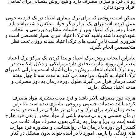
روانی فرد و میزان مصرف دارد و هیچ روش یکسانی برای تمامی
افراد وجود ندارد.
ممکن است روشی که برای ترک بیماری اعتیاد در یک فرد به خوبی
عمل کرده باشد،برای یک بیمار دیگر جواب عکس داشته باشد.باید
حتماً روش ترک اعتیاد پس از جلسات مشاوره بررسی و انتخاب
شود.توجه داشته باشید که ترک اعتیاد امری بسیار تخصصی است و
ضروری است تا در کمپ های ترک اعتیاد شبانه روزی تحت نظر
متخصصین انجام بگیرد.
بنابراین انتخاب روش ترک اعتیاد و پیدا کردن یک مرکز ترک اعتیاد
معتبر این روزها نیاز به تحقیق دارد،زیرا یکی از دلایل شکست در
روند ترک اعتیاد،انتخاب روش درمان اشتباه است،بیمارانی که برای
ترک اعتیاد به کلینیک مراجعه می کنند به مدت سه تا چهار هفته
تحت درمان قرار می گیرند،طول دوره درمان به دوز مصرفی و
مدت اعتیاد بستگی دارد.
هرچه دوز مصرف بالاتر باشد و فرد مدت بیشتری مواد مصرف
کرده باشد صدمات جسمی و روحی بیشتری دیده است،بنابراین
مدت زمان لازم برای ترک و درمان نیز طولانی تر است.در مدت
درمان جسمی و روانی سموم ناشی از مواد مخدر از بدن فرد خارج
شده (سم زدایی) و بیمار به زندگی بدون مصرف مواد عادت می
کند.در این دوره با درمان های روانشناسی و مشاوره فرد مهارت
های زندگی را بازمی آموزد تا در آینده بتواند بدون مشکل در کنار