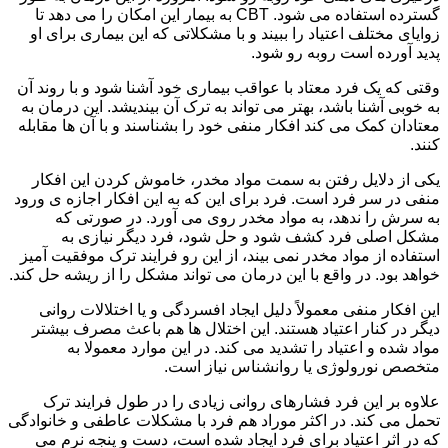
گسترده استفاده می شود. CBT به بیمار این امکان را می دهد تا
زوایای مختلف اعتیاد را ببیند و با مشکلاتی که این بیماری برای او
پدید آورده است روبه رو شود.
وقتی که یک فرد معتاد با عواقب بیماری خود آشنا شود و با روند آن
به خوبی آشنا باشد، بهتر می تواند به ترک آن بیندیشد. این درمان به
معتادان کمک می کند افکار منفی خود را بشناسند و با آن ها مقابله
کنند.
یکی از دلایل رفتن به سمت مواد مخدر، خاموش کردن این افکار
منفی در سر فرد است. فرد برای این که به این افکار اجازه ی ورود
به سرش را ندهد، به مواد مخدر روی می آورد. در صورتی که
مشکل اصلی فرد کشف شود و حل شود، فرد دیگر نیازی به
استفاده از مواد مخدر نمی بیند، از این رو فرایند ترک موفقیت آمیز
خواهد بود. در واقع با این درمان می تواند مشکل را از ریشه حل کند.
این افکار منفی معمولاً دلیل ایجاد افسردگی و یا اختلالات روانی
دیگر در کنار اعتیاد هستند. این اختلال ها هم باعث مصرف بیشتر
مواد شده و اعتیاد را تشدید می کند. در این موارد معمولا به
متخصص نورولوژی یا روانشناس نیاز است.
علاوه بر این فرد فشارهای روانی زیادی را در طول فرایند ترک
تحمل می کند. در اکثر موراد هم فرد با مشکلات عاطفی و خانوادگی
که در اثر اعتیاد برای فرد ایجاد شده است، دست و پنجه نرم می