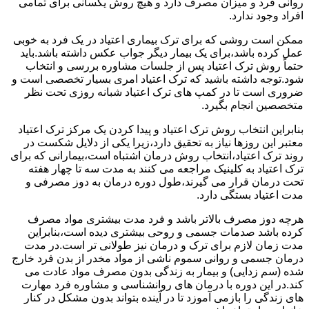
روانی فرد و میزان مصرف دارد و هیچ روش یکسانی برای تمامی
افراد وجود ندارد.
ممکن است روشی که برای ترک بیماری اعتیاد در یک فرد به خوبی
عمل کرده باشد،برای یک بیمار دیگر جواب عکس داشته باشد.باید
حتماً روش ترک اعتیاد پس از جلسات مشاوره بررسی و انتخاب
شود.توجه داشته باشید که ترک اعتیاد امری بسیار تخصصی است و
ضروری است تا در کمپ های ترک اعتیاد شبانه روزی تحت نظر
متخصصین انجام بگیرد.
بنابراین انتخاب روش ترک اعتیاد و پیدا کردن یک مرکز ترک اعتیاد
معتبر این روزها نیاز به تحقیق دارد،زیرا یکی از دلایل شکست در
روند ترک اعتیاد،انتخاب روش درمان اشتباه است،بیمارانی که برای
ترک اعتیاد به کلینیک مراجعه می کنند به مدت سه تا چهار هفته
تحت درمان قرار می گیرند،طول دوره درمان به دوز مصرفی و
مدت اعتیاد بستگی دارد.
هرچه دوز مصرف بالاتر باشد و فرد مدت بیشتری مواد مصرف
کرده باشد صدمات جسمی و روحی بیشتری دیده است،بنابراین
مدت زمان لازم برای ترک و درمان نیز طولانی تر است.در مدت
درمان جسمی و روانی سموم ناشی از مواد مخدر از بدن فرد خارج
شده (سم زدایی) و بیمار به زندگی بدون مصرف مواد عادت می
کند.در این دوره با درمان های روانشناسی و مشاوره فرد مهارت
های زندگی را بازمی آموزد تا در آینده بتواند بدون مشکل در کنار