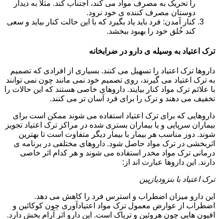
را تحریک به مصرف مواد می کند، اجتناب کند. مثلا به دیدار
دوستان مصرف کننده ی خود نرود.
کنار آمدن: فرد باید یاد بگیرد که با این حالت کنار بیاید و سعی
کند خُلق خود را بهبود ببخشد.
ترک اعتیاد به وسیله ی دارو در ضرابخانه
داروها ترک اعتیاد را تسهیل می کنند. بسیاری از افرادی که تصمیم
به ترک اعتیاد می گیرند، روی تصمیم خود نمی مانند چون نمی توانند
با علائم ترک مواد کنار بیایند. داروهای خاصی هستند که این حالات را
تخفیف می دهند و ترک را برای فرد آسان تر می کنند.
داروهایی که برای ترک اعتیاد استفاده می شوند ممکن است برای
بیماران سرپایی و یا بیماران بستری شده در مراکز ترک اعتیاد تجویز
شوند. دوز مناسب هر بیمار با بیمار دیگر متفاوت است تا بهترین
اثربخشی در ترک مواد حاصل شود. داروهای مختلفی در برنامه ی
درمانی ترک مواد مخدر استفاده می شوند و هر کدام اثر خاصی
دارند. این داروها عبارت اند از:
ترک اعتیاد با بنزودیازپین
این دارو میزان اضطراب و استرس فرد را کاهش می دهد.
اضطراب از عوارض معمول ترک مواد اعتیادآوری چون کوکائین و
افیون هایی چون هروئین و تریاک است. این دارو اثر آرام بخش دارد.