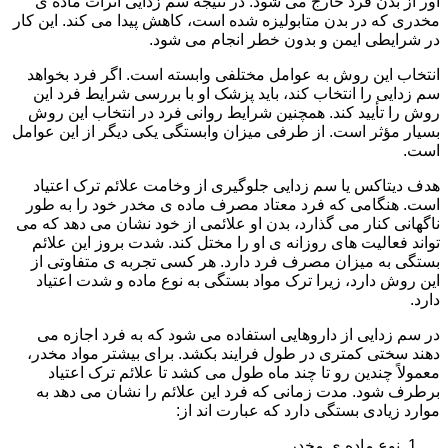
آور از بدن فرد خارج می شود. در نتیجه سم زدایی اثرات ماده ی
مخدری که در بدن متابولیزه شده است، کاهش پیدا می کند. این کار
در شرایطی ایمن و بدون خطر انجام می شود.
انتخاب این روش به عوامل مختلفی وابسته است. اگر فرد بخواهد
سم زدایی را انتخاب کند، باید پزشک او با بررسی شرایط فرد این
روش را تأیید کند. همچنین شرایط روانی فرد در انتخاب این روش
بسیار مؤثر است. از طرفی میزان وابستگی یکی دیگر از این عوامل
است.
هدف دیتاکس یا سم زدایی جلوگیری از وخامت علائم ترک اعتیاد
است. هنگامی که فرد معتاد مصرف ماده ی مخدر خود را به طور
ناگهانی کنار می گذارد، بدن او علائمی از خود نشان می دهد که می
تواند فعالیت های روزانه ی او را مختل کند. شدت بروز این علائم
بستگی به میزان مصرف فرد دارد. هر کسی تجربه ی متفاوتی از
این روش دارد، زیرا ترک مواد بستگی به نوع ماده و شدت اعتیاد
دارد.
در سم زدایی از داروهایی استفاده می شود که به فرد اجازه می
دهند سختی کمتری در طول فرایند بکشد. برای بیشتر مواد مخدر،
معمولاً چندین رو تا چند ماه طول می کشد تا علائم ترک اعتیاد
برطرف شود. مدت زمانی که فرد این علائم را نشان می دهد به
موارد زیادی بستگی دارد که عبارت اند از:
نوع ماده ی مخدر