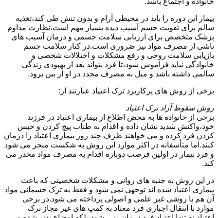
خانواده و اجتماع باشد.
بیمار این دوره را باید در محیطی آرام و بدون تنش طی کند،تغذیه
سالم برای تقویت جسم آسیب دیده بسیار مهم است،نظارت مداوم
پزشک متخصص برای ارزیابی سلامت جسمی و درمان آسیب های
ناشی از مصرف مواد نیز ضروری است.در کنار سلامت جسم
بازیابی سلامت روحی و رفع مشکلات و اختلالات شخصی و
خانوادگی نباید فراموش شود،تا فرد بتواند بعد از بهبودی زندگی
سالمی داشته باشد و میل به مصرف مجدد در او از بین برود.
برخی از روش های پرکاربرد ترک اعتیاد عبارتند از:
روش سقوط آزاد ترک اعتیاد
برخی از خانواده ها به محض اطلاع از بیماری اعتیاد در فرزند
خود،واکنش شدید نشان داده و اقدام به طناب پیچ کردن و حبس
کردن فرد کرده و می خواهند ظرف چند روز بیماری اعتیاد را درمان
کنند.اما متأسفانه در اکثر موارد این روش به شکست منجر می شود
و فرد بیمار در اولین فرصت دوباره اقدام به مصرف مواد مخدر می
کند.
در این روش به جنبه های روانی و مشکلات شخصیتی که باعث
بیماری اعتیاد شده اند توجهی نمی شود و فقط به ترک جسمانی مواد
آن هم با روشی غیر علمی و اصولی پرداخته می شود.در برخی
موارد با انتقال اجباری فرد معتاد به کمپ های غیر مجاز ترک
اعتیاد،نه تنها اعتیاد فرد درمان نمی شود،بلکه اوضاع بدتر شده و