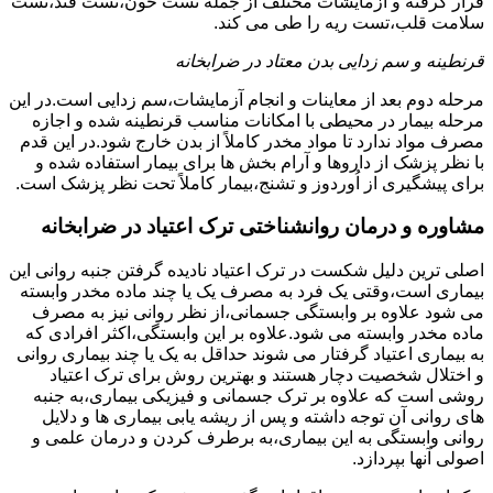
قرار گرفته و آزمایشات مختلف از جمله تست خون،تست قند،تست
سلامت قلب،تست ریه را طی می کند.
قرنطینه و سم زدایی بدن معتاد در ضرابخانه
مرحله دوم بعد از معاینات و انجام آزمایشات،سم زدایی است.در این
مرحله بیمار در محیطی با امکانات مناسب قرنطینه شده و اجازه
مصرف مواد ندارد تا مواد مخدر کاملاً از بدن خارج شود.در این قدم
با نظر پزشک از داروها و آرام بخش ها برای بیمار استفاده شده و
برای پیشگیری از اُوردوز و تشنج،بیمار کاملاً تحت نظر پزشک است.
مشاوره و درمان روانشناختی ترک اعتیاد در ضرابخانه
اصلی ترین دلیل شکست در ترک اعتیاد نادیده گرفتن جنبه روانی این
بیماری است،وقتی یک فرد به مصرف یک یا چند ماده مخدر وابسته
می شود علاوه بر وابستگی جسمانی،از نظر روانی نیز به مصرف
ماده مخدر وابسته می شود.علاوه بر این وابستگی،اکثر افرادی که
به بیماری اعتیاد گرفتار می شوند حداقل به یک یا چند بیماری روانی
و اختلال شخصیت دچار هستند و بهترین روش برای ترک اعتیاد
روشی است که علاوه بر ترک جسمانی و فیزیکی بیماری،به جنبه
های روانی آن توجه داشته و پس از ریشه یابی بیماری ها و دلایل
روانی وابستگی به این بیماری،به برطرف کردن و درمان علمی و
اصولی آنها بپردازد.