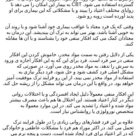
گسترده استفاده می شود. CBT به بیمار این امکان را می دهد تا
زوایای مختلف اعتیاد را ببیند و با مشکلاتی که این بیماری برای او
پدید آورده است روبه رو شود.
وقتی که یک فرد معتاد با عواقب بیماری خود آشنا شود و با روند آن
به خوبی آشنا باشد، بهتر می تواند به ترک آن بیندیشد. این درمان به
معتادان کمک می کند افکار منفی خود را بشناسند و با آن ها مقابله
کنند.
یکی از دلایل رفتن به سمت مواد مخدر، خاموش کردن این افکار
منفی در سر فرد است. فرد برای این که به این افکار اجازه ی ورود
به سرش را ندهد، به مواد مخدر روی می آورد. در صورتی که
مشکل اصلی فرد کشف شود و حل شود، فرد دیگر نیازی به
استفاده از مواد مخدر نمی بیند، از این رو فرایند ترک موفقیت آمیز
خواهد بود. در واقع با این درمان می تواند مشکل را از ریشه حل کند.
این افکار منفی معمولاً دلیل ایجاد افسردگی و یا اختلالات روانی
دیگر در کنار اعتیاد هستند. این اختلال ها هم باعث مصرف بیشتر
مواد شده و اعتیاد را تشدید می کند. در این موارد معمولا به
متخصص نورولوژی یا روانشناس نیاز است.
علاوه بر این فرد فشارهای روانی زیادی را در طول فرایند ترک
تحمل می کند. در اکثر موراد هم فرد با مشکلات عاطفی و خانوادگی
که در اثر اعتیاد برای فرد ایجاد شده است، دست و پنجه نرم می