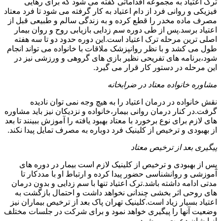
ترک اعتیاد به مجموعه اقداماتی گفته می شود که برای رهایی
فیزیکی و روانی فرد از دام اعتیاد به کار گرفته می شود تا فرد معتاد
مصرف ماده مخدر را قطع کرده و به زندگی سالم و طبیعی قبل از
اعتیاد برسد.پس از طی دوره سم زدایی بازیابی روح و روان بیمار
اصلی ترین مرحله ترک اعتیاد است.این دوره حدود دو تا سه هفته
طول می کشد و با نظر روانپزشک ملاقات با خانواده می تواند انجام
شود،برنامه های تفریحی نظیر بازی های گروهی و ورزشی نیز در
این مرحله در دستور کار قرار می گیرد.
مشاوره خانواده معتاد در ضرابخانه
نقش خانواده در درمان اعتیاد را به هیچ وجه نمی توان نادیده
گرفت.در کنار درمان روانی بیمار،خانواده و نزدیکان نیز باید مشاوره
های لازم برای نوع برخورد با معتاد بهبود یافته را آموزش ببینند تا بعد
از بهبودی و ترخیص از کلینیک فرد دوباره به مصرف تمایل پیدا نکند.
پیگیری بعد از ترخیص معتاد
پس از بهبودی و ترخیص از کلینیک لازم است بیمار در دوره های
آموزشی و روانشناسی حضور پیدا کرده و ارتباط او با مددکار تا
مدتی ادامه داشته باشد.ترک اعتیاد تنها با سم زدایی و بدون درمان
های روحی اثر بخشی چندانی نخواهد داشت و احتمال بازگشت به
اعتیاد بسیار زیاد است.کلینیک تهران پاک بعد از ترخیص بیماران نیز
وضعیت آنها را پیگیری خواهد نمود و برای شرکت در جلسات مختلف
از ایشان دعوت می شود.