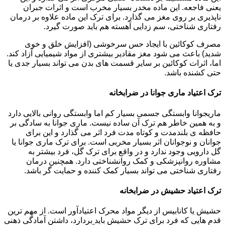
یعنی فاجعه. این ماده مخدر بسیار مخرب است و اثرات جبران
ناپذیری بر روی مغز می گذارد. برای ترک این ماده علاوه بر درمان
رفتاری شناختی، سم زدایی آهسته هم باید صورت گیرد.
مصرف کوکائین با ایجاد حس سرخوشی (افزایش خلق و خوی
شدید) باعث می شود مغز مقادیر بیشتری از مواد شیمیایی آزاد کند.
اما، اثرات کوکائین بر سایر قسمت های بدن می تواند بسیار جدی یا
حتی کشنده باشد.
ترک اعتیاد ماری جوانا در ضرابخانه
ماریجوانا وابستگی جسمی بسیار کم اما وابستگی روانی بالایی دارد
و به همین خاطر هم ترک آن ساده نیست. ماری جوانا به سادگی بر
حافظه ی بلندمدت و کوتاه مدت فرد اثر می گذارد و این برای
جوانان و نوجوانان اثر بسیار مخربی است. برای ترک ماری جوانا یا
گل دارویی وجود ندارد و در واقع برای ترک گل، فرد بیشتر به
مشاوره روانپزشکی و کمک روانشناختی دارد. همچنین درمان
رفتاری شناختی می تواند بسیار کمک کننده و حمایت گر باشد.
ترک اعتیاد حشیش در ضرابخانه
حشیش یا کانابیس از دیگر مواد محرک اعتیادآور است. از مهم ترین
قدم هایی که فرد برای ترک حشیش باید بردارد، داشتن آمادگی ذهنی