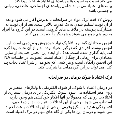
می کند نسبت به آسیب ها و پیامدهای اعتیاد شناخت پیدا کند.
پیامدهای اعتیاد می تواند شامل پیامدهای اجتماعی، عاطفی، روانی
و جسمی باشد.
روش ۱۲ قدم ترک مواد در ضرابخانه با پذیرش آغاز می شود و بعد
از آن نوبت تسلیم شدن به یک قدرت بالاتر است. بعد از آن نوبت به
مشارکت پیوسته در ملاقات های گروهی است. در این گروه ها افراد
به دور هم جمع می شوند و همدیگر را حمایت می کنند.
انجمن معتادان گمنام یا NA یک نهاد خودجوش و مردمی است. این
انجمن توسط افرادی که درگیر اعتیاد بوده اند و از آن نجات پیدا کره
اند، پایه گذاری شده است. هدف از ایجاد این انجمن حمایت از سایر
معتادان برای رهایی از چنگال اعتیاد است. عضویت در جلسات NA
این انجمن رایگان است و هر کسی که بخواهد از شر اعتیاد نجات پیدا
کند، می تواند در این گردهمایی ها شرکت کند.
ترک اعتیاد با شوک درمانی در ضرابخانه
در درمان اعتیاد با شوک، از شوک الکتریکی با ولتاژهای متغیر بر
روی مغز استفاده می شود. شوک الکتریکی برای درمان بسیاری از
اختلالات روانی که معمولاً در آنها افکار خودکشی هم وجود دارد،
استفاده می شود. برخی از این اختلالات عبارت اند از دوقطبی،
افسردگی شدید و اسکیزوفرنی. برخی از این اختلالات باعث اعتیاد
می شوند و درمان این ها یکی از گام های مهم در ترک اعتیاد است.