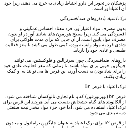
پزشکان در تجویز این دارو احتیاط زیادی به خرج می دهند، زیرا خود
آن اعتیادآور است.
ترک اعتیاد با داروهای ضد افسردگی
بدون مصرف مواد اعتیارآور، فرد معتاد احساس غمگینی و
افسردگی می کند. زیرا سطح هورمون های شادی آور در او بدون
مصرف مواد پایین است. از آن جایی که برای مدت طولانی برای
شادی فرد به مواد وابسته بوده، کمی طول می کشد تا مغز فعالیت
طبیعی و عادی خود را بازیابد.
داروهای ضدافسردگی چون سرترالین و فلوکستین، می توانند
جایگزین خوبی برای مواد باشند. تا زمانی که مغز فعالیت عادی خود
را برای شاد بودن به دست آورد، این قرص ها می توانند به او کمک
زیادی بکنند.
ترک اعتیاد با قرص B۲
قرص b۲ (بوپرنورفین) که با نام تجاری نالوکسان شناخته می شود،
از آلکالویئد های گیاه خشخاش بدست می آید. هرچند این قرص برای
ترک اعتیاد استفاده می شود، اما خود جزء مواد مخدر نیمه صنعتی
دسته بندی می شود.
از قرص b۲ برای ترک اعتیاد به عنوان جایگزین ترامادول و متادون