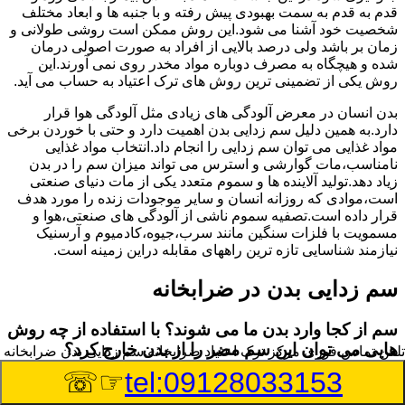
قدم به قدم به سمت بهبودی پیش رفته و با جنبه ها و ابعاد مختلف
شخصیت خود آشنا می شود.این روش ممکن است روشی طولانی و
زمان بر باشد ولی درصد بالایی از افراد به صورت اصولی درمان
شده و هیچگاه به مصرف دوباره مواد مخدر روی نمی آورند.این
روش یکی از تضمینی ترین روش های ترک اعتیاد به حساب می آید.
بدن انسان در معرض آلودگی های زیادی مثل آلودگی هوا قرار
دارد.به همین دلیل سم زدایی بدن اهمیت دارد و حتی با خوردن برخی
مواد غذایی می توان سم زدایی را انجام داد.انتخاب مواد غذایی
نامناسب،مات گوارشی و استرس می تواند میزان سم را در بدن
زیاد دهد.تولید آلاینده ها و سموم متعدد یکی از مات دنیای صنعتی
است،موادی که روزانه انسان و سایر موجودات زنده را مورد هدف
قرار داده است.تصفیه سموم ناشی از آلودگی های صنعتی،هوا و
مسمویت با فلزات سنگین مانند سرب،جیوه،کادمیوم و آرسنیک
نیازمند شناسایی تازه ترین راههای مقابله دراین زمینه است.
سم زدایی بدن در ضرابخانه
سم از کجا وارد بدن ما می شوند؟ با استفاده از چه روش
هایی می توان این سم مضر را از بدن خارج کرد؟
تلفن تماس فوری
مرکز ترک اعتیاد ضرابخانه,سم زدایی بدن ضرابخانه
☞☏
tel:09128033153
بطور کلی سم موجود در بدن به دو گروه عمده تقسیم می
شوند.بخش بزرگی از این سموم مثل مواد به جا مانده از سموم