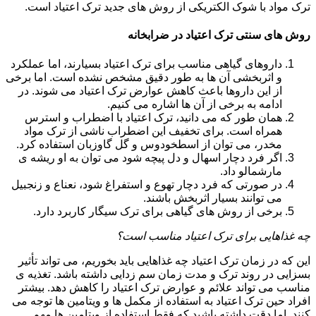
ترک مواد با شوک الکتریکی از روش های جدید ترک اعتیاد است.
روش های سنتی ترک اعتیاد در ضرابخانه
داروهای گیاهی مناسب برای ترک اعتیاد بسیارند، اما عملکرد
و اثربخشی آن ها به طور دقیق مشخص نشده است. اما برخی
از این داروها باعث کاهش عوارض ترک اعتیاد می شوند. در
ادامه به برخی از آن ها اشاره می کنیم.
همان طور که می دانید، ترک اعتیاد با اضطراب و استرس
همراه است. برای تخفیف این اضطراب ناشی از ترک مواد
مخدر، می توان از اسطخودوس و گل گاوزبان استفاده کرد.
اگر فرد دچار اسهال و دل پیچه شود می توان به او ریشه ی
مارشمالو داد.
در صورتی که فرد دچار تهوع و استفراغ شود، نعناع و زنجبیل
می توانند بسیار اثربخش باشند.
برخی از روش های گیاهی برای ترک سیگار کاربرد دارد.
چه غذاهایی برای ترک اعتیاد مناسب است؟
این که در زمان ترک اعتیاد چه غذاهایی باید بخوریم، می تواند تأثیر
بسزایی در روند ترک و مدت زمان سم زدایی داشته باشد. تغذیه ی
مناسب می تواند علائم و عوارض ترک اعتیاد را کاهش دهد. بیشتر
افراد حین ترک اعتیاد به استفاده از مکمل ها و ویتامین ها توجه می
کنند. اما دقت داشته باشید که فقط استفاده از ویتامین ها مهم