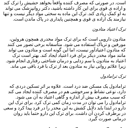
است. در صورتی که مصرف کننده واقعاً بخواهد حشیش را ترک کند
و اراده ی قوی برای این کار داشته باشید، دکتر روانپزشک می تواند
به او کمک زیادی کند. ترک این ماده به سختی مواد دیگر نیست و تنها
نیازمند یک اراده ی قوی و همچنین پایداری در پاک ماندن است.
ترک اعتیاد متادون
متادون دارویی است که برای ترک مواد مخدری همچون هروئین،
مورفین و تریاک استفاده می شود. متأسفانه برخی تصور می کنند
که متادون اعتیادآور نیست، اما این گونه است و متادون می تواند
مانند مواد مخدر دیکر برای فرد اعتیاد ایجاد کند. بهتر است ترک
اعتیاد به متادون با سم زدایی و درمان شناختی رفتاری انجام شود.
زیرا علائم روانی نیاز به متادون بعد از ترک با فرد باقی می ماند.
ترک ترامادول
ترامادول یک مسکن ضد درد است. علاوه بر اثر تسکین دردی که
دارد، نوعی نشاط و سرخوشی هم در مصرف کننده ایجاد می کند
که سبب مصرف بیش از اندازه و گاهی اعتیاد به آن می شود.
ترامادول را می توان در مدت زمان کمی ترک کرد. برای ترک این
دارو در ابتدا باید دلایل کشش به این مخدر را در فرد پیدا کرد و سعی
در برطرف کردن آن داشت. برای ترک این دارو حتما باید روان
درمانی صورت گیرد.