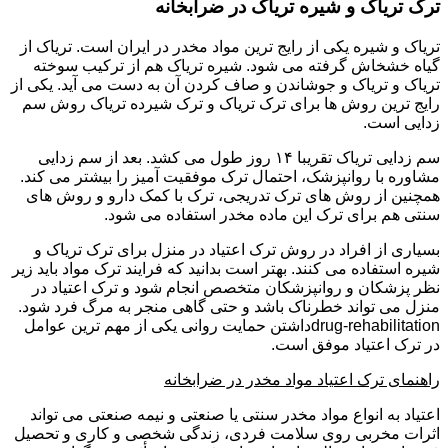
ترک تریاک و شیره تریاک در ضرابخانه
تریاک و شیره یکی از رایج ترین مواد مخدر در ایران است. تریاک از
گیاه خشخاش گرفته می شود. شیره تریاک هم از ترکیب سوخته
تریاک و تریاک و جوشاندن و صاف کردن آن به دست می آید. یکی از
رایج ترین روش ها برای ترک تریاک و ترک شیرده تریاک روش سم
زدایی است.
سم زدایی تریاک تقریبا ۱۴ روز طول می کشد. بعد از سم زدایی
مشاوره با روانپزشک، احتمال ترک موفقیت آمیز را بیشتر می کند.
همچنین از روش های ترک تدریجی، ترک با کمک دارو و روش های
سنتی هم برای ترک این ماده مخدر استفاده می شود.
بسیاری از افراد در روش ترک اعتیاد در منزل برای ترک تریاک و
شیره استفاده می کنند. بهتر است بدانید که فرایند ترک مواد باید زیر
نظر پزشکان و روانپزشکان متخصص انجام شود و ترک اعتیاد در
منزل می تواند خطرناک باشد و حتی گاهی منجر به مرگ فرد شود.
drug-rehabilitationداشتن حمایت روانی یکی از مهم ترین عوامل
در ترک اعتیاد موفق است.
راهنمای ترک اعتیاد مواد مخدر در ضرابخانه
اعتیاد به انواع مواد مخدر سنتی یا صنعتی و نیمه صنعتی می تواند
اثرات مخربی روی سلامت فردی، زندگی شخصی و کاری و تحصیل