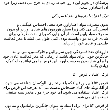
پزشکان در تجویز این دارو احتیاط زیادی به خرج می دهند، زیرا خود
آن اعتیادآور است.
ترک اعتیاد با داروهای ضد افسردگی
بدون مصرف مواد اعتیارآور، فرد معتاد احساس غمگینی و
افسردگی می کند. زیرا سطح هورمون های شادی آور در او بدون
مصرف مواد پایین است. از آن جایی که برای مدت طولانی برای
شادی فرد به مواد وابسته بوده، کمی طول می کشد تا مغز فعالیت
طبیعی و عادی خود را بازیابد.
داروهای ضدافسردگی چون سرترالین و فلوکستین، می توانند
جایگزین خوبی برای مواد باشند. تا زمانی که مغز فعالیت عادی خود
را برای شاد بودن به دست آورد، این قرص ها می توانند به او کمک
زیادی بکنند.
ترک اعتیاد با قرص B۲
قرص b۲ (بوپرنورفین) که با نام تجاری نالوکسان شناخته می شود،
از آلکالویئد های گیاه خشخاش بدست می آید. هرچند این قرص برای
ترک اعتیاد استفاده می شود، اما خود جزء مواد مخدر نیمه صنعتی
دسته بندی می شود.
از قرص b۲ برای ترک اعتیاد به عنوان جایگزین ترامادول و متادون