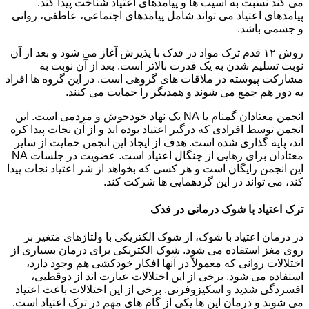
می کند نسبت به آسیب ها و پیامدهای اعتیاد شناخت پیدا کند.
پیامدهای اعتیاد می تواند شامل پیامدهای اجتماعی، عاطفی، روانی
و جسمی باشد.
روش ۱۲ قدم ترک مواد در فدک با پذیرش آغاز می شود و بعد از آن
نوبت تسلیم شدن به یک قدرت بالاتر است. بعد از آن نوبت به
مشارکت پیوسته در ملاقات های گروهی است. در این گروه ها افراد
به دور هم جمع می شوند و همدیگر را حمایت می کنند.
انجمن معتادان گمنام یا NA یک نهاد خودجوش و مردمی است. این
انجمن توسط افرادی که درگیر اعتیاد بوده اند و از آن نجات پیدا کره
اند، پایه گذاری شده است. هدف از ایجاد این انجمن حمایت از سایر
معتادان برای رهایی از چنگال اعتیاد است. عضویت در جلسات NA
این انجمن رایگان است و هر کسی که بخواهد از شر اعتیاد نجات پیدا
کند، می تواند در این گردهمایی ها شرکت کند.
ترک اعتیاد با شوک درمانی در فدک
در درمان اعتیاد با شوک، از شوک الکتریکی با ولتاژهای متغیر بر
روی مغز استفاده می شود. شوک الکتریکی برای درمان بسیاری از
اختلالات روانی که معمولاً در آنها افکار خودکشی هم وجود دارد،
استفاده می شود. برخی از این اختلالات عبارت اند از دوقطبی،
افسردگی شدید و اسکیزوفرنی. برخی از این اختلالات باعث اعتیاد
می شوند و درمان این ها یکی از گام های مهم در ترک اعتیاد است.