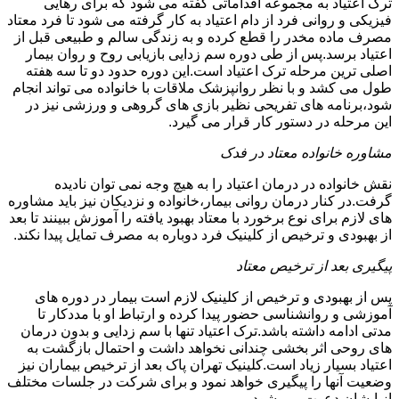
ترک اعتیاد به مجموعه اقداماتی گفته می شود که برای رهایی
فیزیکی و روانی فرد از دام اعتیاد به کار گرفته می شود تا فرد معتاد
مصرف ماده مخدر را قطع کرده و به زندگی سالم و طبیعی قبل از
اعتیاد برسد.پس از طی دوره سم زدایی بازیابی روح و روان بیمار
اصلی ترین مرحله ترک اعتیاد است.این دوره حدود دو تا سه هفته
طول می کشد و با نظر روانپزشک ملاقات با خانواده می تواند انجام
شود،برنامه های تفریحی نظیر بازی های گروهی و ورزشی نیز در
این مرحله در دستور کار قرار می گیرد.
مشاوره خانواده معتاد در فدک
نقش خانواده در درمان اعتیاد را به هیچ وجه نمی توان نادیده
گرفت.در کنار درمان روانی بیمار،خانواده و نزدیکان نیز باید مشاوره
های لازم برای نوع برخورد با معتاد بهبود یافته را آموزش ببینند تا بعد
از بهبودی و ترخیص از کلینیک فرد دوباره به مصرف تمایل پیدا نکند.
پیگیری بعد از ترخیص معتاد
پس از بهبودی و ترخیص از کلینیک لازم است بیمار در دوره های
آموزشی و روانشناسی حضور پیدا کرده و ارتباط او با مددکار تا
مدتی ادامه داشته باشد.ترک اعتیاد تنها با سم زدایی و بدون درمان
های روحی اثر بخشی چندانی نخواهد داشت و احتمال بازگشت به
اعتیاد بسیار زیاد است.کلینیک تهران پاک بعد از ترخیص بیماران نیز
وضعیت آنها را پیگیری خواهد نمود و برای شرکت در جلسات مختلف
از ایشان دعوت می شود.