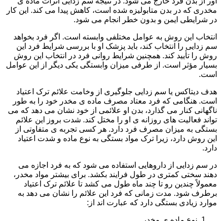
آور از بدن فرد خارج می شود. در نتیجه سم زدایی اثرات ماده ی
مخدری که در بدن متابولیزه شده است، کاهش پیدا می کند. این کار
در شرایطی ایمن و بدون خطر انجام می شود.
انتخاب این روش به عوامل مختلفی وابسته است. اگر فرد بخواهد
سم زدایی را انتخاب کند، باید پزشک او با بررسی شرایط فرد این
روش را تأیید کند. همچنین شرایط روانی فرد در انتخاب این روش
بسیار مؤثر است. از طرفی میزان وابستگی یکی دیگر از این عوامل
است.
هدف دیتاکس یا سم زدایی جلوگیری از وخامت علائم ترک اعتیاد
است. هنگامی که فرد معتاد مصرف ماده ی مخدر خود را به طور
ناگهانی کنار می گذارد، بدن او علائمی از خود نشان می دهد که می
تواند فعالیت های روزانه ی او را مختل کند. شدت بروز این علائم
بستگی به میزان مصرف فرد دارد. هر کسی تجربه ی متفاوتی از
این روش دارد، زیرا ترک مواد بستگی به نوع ماده و شدت اعتیاد
دارد.
در سم زدایی از داروهایی استفاده می شود که به فرد اجازه می
دهند سختی کمتری در طول فرایند بکشد. برای بیشتر مواد مخدر،
معمولاً چندین رو تا چند ماه طول می کشد تا علائم ترک اعتیاد
برطرف شود. مدت زمانی که فرد این علائم را نشان می دهد به
موارد زیادی بستگی دارد که عبارت اند از:
نوع ماده ی مخدر