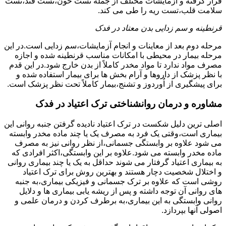
قرار گرفته و آزمایشات مختلف از جمله تست خون،تست قند،تست
سلامت قلب،تست ریه را طی می کند.
قرنطینه و سم زدایی بدن معتاد در فدک
مرحله دوم بعد از معاینات و انجام آزمایشات،سم زدایی است.در این
مرحله بیمار در محیطی با امکانات مناسب قرنطینه شده و اجازه
مصرف مواد ندارد تا مواد مخدر کاملاً از بدن خارج شود.در این قدم
با نظر پزشک از داروها و آرام بخش ها برای بیمار استفاده شده و
برای پیشگیری از اُوردوز و تشنج،بیمار کاملاً تحت نظر پزشک است.
مشاوره و درمان روانشناختی ترک اعتیاد در فدک
اصلی ترین دلیل شکست در ترک اعتیاد نادیده گرفتن جنبه روانی این
بیماری است،وقتی یک فرد به مصرف یک یا چند ماده مخدر وابسته
می شود علاوه بر وابستگی جسمانی،از نظر روانی نیز به مصرف
ماده مخدر وابسته می شود.علاوه بر این وابستگی،اکثر افرادی که
به بیماری اعتیاد گرفتار می شوند حداقل به یک یا چند بیماری روانی
و اختلال شخصیت دچار هستند و بهترین روش برای ترک اعتیاد
روشی است که علاوه بر ترک جسمانی و فیزیکی بیماری،به جنبه
های روانی آن توجه داشته و پس از ریشه یابی بیماری ها و دلایل
روانی وابستگی به این بیماری،به برطرف کردن و درمان علمی و
اصولی آنها بپردازد.