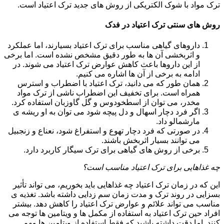
ترک مواد با شوک الکتریکی از روش های جدید ترک اعتیاد است.
روش های سنتی ترک اعتیاد در فدک
داروهای گیاهی مناسب برای ترک اعتیاد بسیارند، اما عملکرد
و اثربخشی آن ها به طور دقیق مشخص نشده است. اما برخی
از این داروها باعث کاهش عوارض ترک اعتیاد می شوند. در
ادامه به برخی از آن ها اشاره می کنیم.
همان طور که می دانید، ترک اعتیاد با اضطراب و استرس
همراه است. برای تخفیف این اضطراب ناشی از ترک مواد
مخدر، می توان از اسطخودوس و گل گاوزبان استفاده کرد.
اگر فرد دچار اسهال و دل پیچه شود می توان به او ریشه ی
مارشمالو داد.
در صورتی که فرد دچار تهوع و استفراغ شود، نعناع و زنجبیل
می توانند بسیار اثربخش باشند.
برخی از روش های گیاهی برای ترک سیگار کاربرد دارد.
چه غذاهایی برای ترک اعتیاد مناسب است؟
این که در زمان ترک اعتیاد چه غذاهایی باید بخوریم، می تواند تأثیر
بسزایی در روند ترک و مدت زمان سم زدایی داشته باشد. تغذیه ی
مناسب می تواند علائم و عوارض ترک اعتیاد را کاهش دهد. بیشتر
افراد حین ترک اعتیاد به استفاده از مکمل ها و ویتامین ها توجه می
کنند. اما دقت داشته باشید که فقط استفاده از ویتامین ها مهم