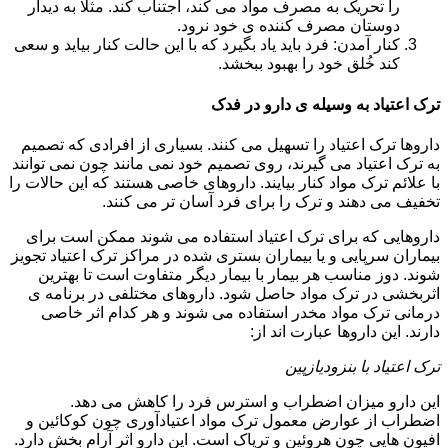
را تحریک به مصرف مواد می کند، اجتناب کند. مثلا به دیدار
دوستان مصرف کننده ی خود نرود.
کنار آمدن: فرد باید یاد بگیرد که با این حالت کنار بیاید و سعی
کند خُلق خود را بهبود ببخشد.
ترک اعتیاد به وسیله ی دارو در فدک
داروها ترک اعتیاد را تسهیل می کنند. بسیاری از افرادی که تصمیم
به ترک اعتیاد می گیرند، روی تصمیم خود نمی مانند چون نمی توانند
با علائم ترک مواد کنار بیایند. داروهای خاصی هستند که این حالات را
تخفیف می دهند و ترک را برای فرد آسان تر می کنند.
داروهایی که برای ترک اعتیاد استفاده می شوند ممکن است برای
بیماران سرپایی و یا بیماران بستری شده در مراکز ترک اعتیاد تجویز
شوند. دوز مناسب هر بیمار با بیمار دیگر متفاوت است تا بهترین
اثربخشی در ترک مواد حاصل شود. داروهای مختلفی در برنامه ی
درمانی ترک مواد مخدر استفاده می شوند و هر کدام اثر خاصی
دارند. این داروها عبارت اند از:
ترک اعتیاد با بنزودیازپین
این دارو میزان اضطراب و استرس فرد را کاهش می دهد.
اضطراب از عوارض معمول ترک مواد اعتیادآوری چون کوکائین و
افیون هایی چون هروئین و تریاک است. این دارو اثر آرام بخش دارد.