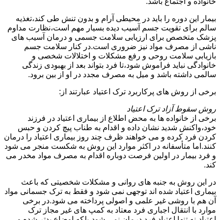
خانواده و اجتماع باشد.
بیمار این دوره را باید در محیطی آرام و بدون تنش طی کند،تغذیه
سالم برای تقویت جسم آسیب دیده بسیار مهم است،نظارت مداوم
پزشک متخصص برای ارزیابی سلامت جسمی و درمان آسیب های
ناشی از مصرف مواد نیز ضروری است.در کنار سلامت جسم
بازیابی سلامت روحی و رفع مشکلات و اختلالات شخصی و
خانوادگی نباید فراموش شود،تا فرد بتواند بعد از بهبودی زندگی
سالمی داشته باشد و میل به مصرف مجدد در او از بین برود.
برخی از روش های پرکاربرد ترک اعتیاد عبارتند از:
روش سقوط آزاد ترک اعتیاد
برخی از خانواده ها به محض اطلاع از بیماری اعتیاد در فرزند
خود،واکنش شدید نشان داده و اقدام به طناب پیچ کردن و حبس
کردن فرد کرده و می خواهند ظرف چند روز بیماری اعتیاد را درمان
کنند.اما متأسفانه در اکثر موارد این روش به شکست منجر می شود
و فرد بیمار در اولین فرصت دوباره اقدام به مصرف مواد مخدر می
کند.
در این روش به جنبه های روانی و مشکلات شخصیتی که باعث
بیماری اعتیاد شده اند توجهی نمی شود و فقط به ترک جسمانی مواد
آن هم با روشی غیر علمی و اصولی پرداخته می شود.در برخی
موارد با انتقال اجباری فرد معتاد به کمپ های غیر مجاز ترک
اعتیاد،نه تنها اعتیاد فرد درمان نمی شود،بلکه اوضاع بدتر شده و