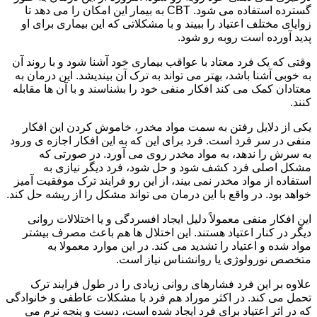
گسترده استفاده می شود. CBT به بیمار این امکان را می دهد تا
زوایای مختلف اعتیاد را ببیند و با مشکلاتی که این بیماری برای او
پدید آورده است روبه رو شود.
وقتی که یک فرد معتاد با عواقب بیماری خود آشنا شود و با روند آن
به خوبی آشنا باشد، بهتر می تواند به ترک آن بیندیشد. این درمان به
معتادان کمک می کند افکار منفی خود را بشناسند و با آن ها مقابله
کنند.
یکی از دلایل رفتن به سمت مواد مخدر، خاموش کردن این افکار
منفی در سر فرد است. فرد برای این که به این افکار اجازه ی ورود
به سرش را ندهد، به مواد مخدر روی می آورد. در صورتی که
مشکل اصلی فرد کشف شود و حل شود، فرد دیگر نیازی به
استفاده از مواد مخدر نمی بیند، از این رو فرایند ترک موفقیت آمیز
خواهد بود. در واقع با این درمان می تواند مشکل را از ریشه حل کند.
این افکار منفی معمولاً دلیل ایجاد افسردگی و یا اختلالات روانی
دیگر در کنار اعتیاد هستند. این اختلال ها هم باعث مصرف بیشتر
مواد شده و اعتیاد را تشدید می کند. در این موارد معمولا به
متخصص نورولوژی یا روانشناس نیاز است.
علاوه بر این فرد فشارهای روانی زیادی را در طول فرایند ترک
تحمل می کند. در اکثر موراد هم فرد با مشکلات عاطفی و خانوادگی
که در اثر اعتیاد برای فرد ایجاد شده است، دست و پنجه نرم می