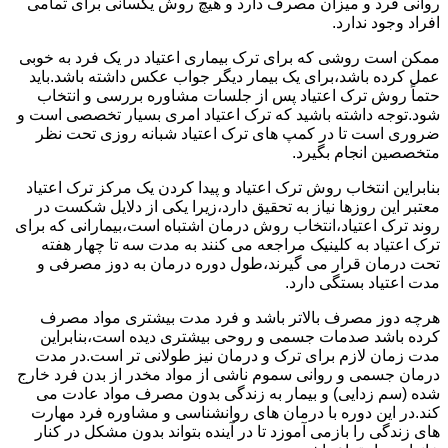
روانی فرد و میزان مصرف دارد و هیچ روش یکسانی برای تمامی
افراد وجود ندارد.
ممکن است روشی که برای ترک بیماری اعتیاد در یک فرد به خوبی
عمل کرده باشد،برای یک بیمار دیگر جواب عکس داشته باشد.باید
حتماً روش ترک اعتیاد پس از جلسات مشاوره بررسی و انتخاب
شود.توجه داشته باشید که ترک اعتیاد امری بسیار تخصصی است و
ضروری است تا در کمپ های ترک اعتیاد شبانه روزی تحت نظر
متخصصین انجام بگیرد.
بنابراین انتخاب روش ترک اعتیاد و پیدا کردن یک مرکز ترک اعتیاد
معتبر این روزها نیاز به تحقیق دارد،زیرا یکی از دلایل شکست در
روند ترک اعتیاد،انتخاب روش درمان اشتباه است،بیمارانی که برای
ترک اعتیاد به کلینیک مراجعه می کنند به مدت سه تا چهار هفته
تحت درمان قرار می گیرند،طول دوره درمان به دوز مصرفی و
مدت اعتیاد بستگی دارد.
هرچه دوز مصرف بالاتر باشد و فرد مدت بیشتری مواد مصرف
کرده باشد صدمات جسمی و روحی بیشتری دیده است،بنابراین
مدت زمان لازم برای ترک و درمان نیز طولانی تر است.در مدت
درمان جسمی و روانی سموم ناشی از مواد مخدر از بدن فرد خارج
شده (سم زدایی) و بیمار به زندگی بدون مصرف مواد عادت می
کند.در این دوره با درمان های روانشناسی و مشاوره فرد مهارت
های زندگی را بازمی آموزد تا در آینده بتواند بدون مشکل در کنار