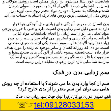
شخصیت خود آشنا می شود.این روش ممکن است روشی طولانی و
زمان بر باشد ولی درصد بالایی از افراد به صورت اصولی درمان
شده و هیچگاه به مصرف دوباره مواد مخدر روی نمی آورند.این
روش یکی از تضمینی ترین روش های ترک اعتیاد به حساب می آید.
بدن انسان در معرض آلودگی های زیادی مثل آلودگی هوا قرار
دارد.به همین دلیل سم زدایی بدن اهمیت دارد و حتی با خوردن برخی
مواد غذایی می توان سم زدایی را انجام داد.انتخاب مواد غذایی
نامناسب،مات گوارشی و استرس می تواند میزان سم را در بدن
زیاد دهد.تولید آلاینده ها و سموم متعدد یکی از مات دنیای صنعتی
است،موادی که روزانه انسان و سایر موجودات زنده را مورد هدف
قرار داده است.تصفیه سموم ناشی از آلودگی های صنعتی،هوا و
مسمویت با فلزات سنگین مانند سرب،جیوه،کادمیوم و آرسنیک
نیازمند شناسایی تازه ترین راههای مقابله دراین زمینه است.
سم زدایی بدن در فدک
سم از کجا وارد بدن ما می شوند؟ با استفاده از چه روش
هایی می توان این سم مضر را از بدن خارج کرد؟
تلفن تماس فوری
مرکز ترک اعتیاد فدک,سم زدایی بدن فدک
بطور کلی سم موجود در بدن به دو گروه عمده تقسیم می
☞☏
tel:09128033153
شوند.بخش بزرگی از این سموم مثل مواد به جا مانده از سموم
گیاهی و آفت کش ها،فلزات سنگین ناشی از آلودگی هوا،انواع