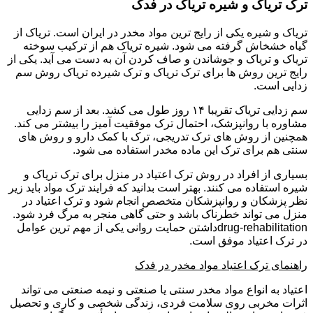
ترک تریاک و شیره تریاک در فدک
تریاک و شیره یکی از رایج ترین مواد مخدر در ایران است. تریاک از
گیاه خشخاش گرفته می شود. شیره تریاک هم از ترکیب سوخته
تریاک و تریاک و جوشاندن و صاف کردن آن به دست می آید. یکی از
رایج ترین روش ها برای ترک تریاک و ترک شیرده تریاک روش سم
زدایی است.
سم زدایی تریاک تقریبا ۱۴ روز طول می کشد. بعد از سم زدایی
مشاوره با روانپزشک، احتمال ترک موفقیت آمیز را بیشتر می کند.
همچنین از روش های ترک تدریجی، ترک با کمک دارو و روش های
سنتی هم برای ترک این ماده مخدر استفاده می شود.
بسیاری از افراد در روش ترک اعتیاد در منزل برای ترک تریاک و
شیره استفاده می کنند. بهتر است بدانید که فرایند ترک مواد باید زیر
نظر پزشکان و روانپزشکان متخصص انجام شود و ترک اعتیاد در
منزل می تواند خطرناک باشد و حتی گاهی منجر به مرگ فرد شود.
drug-rehabilitationداشتن حمایت روانی یکی از مهم ترین عوامل
در ترک اعتیاد موفق است.
راهنمای ترک اعتیاد مواد مخدر در فدک
اعتیاد به انواع مواد مخدر سنتی یا صنعتی و نیمه صنعتی می تواند
اثرات مخربی روی سلامت فردی، زندگی شخصی و کاری و تحصیل