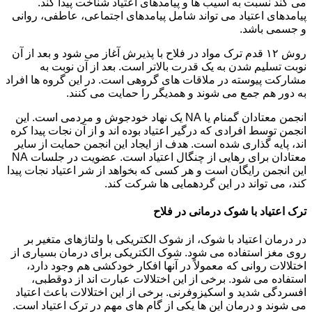
می کند نسبت به آسیب ها و پیامدهای اعتیاد شناخت پیدا کند.
پیامدهای اعتیاد می تواند شامل پیامدهای اجتماعی، عاطفی، روانی
و جسمی باشد.
روش ۱۲ قدم ترک مواد در فلاح با پذیرش آغاز می شود و بعد از آن
نوبت تسلیم شدن به یک قدرت بالاتر است. بعد از آن نوبت به
مشارکت پیوسته در ملاقات های گروهی است. در این گروه ها افراد
به دور هم جمع می شوند و همدیگر را حمایت می کنند.
انجمن معتادان گمنام یا NA یک نهاد خودجوش و مردمی است. این
انجمن توسط افرادی که درگیر اعتیاد بوده اند و از آن نجات پیدا کره
اند، پایه گذاری شده است. هدف از ایجاد این انجمن حمایت از سایر
معتادان برای رهایی از چنگال اعتیاد است. عضویت در جلسات NA
این انجمن رایگان است و هر کسی که بخواهد از شر اعتیاد نجات پیدا
کند، می تواند در این گردهمایی ها شرکت کند.
ترک اعتیاد با شوک درمانی در فلاح
در درمان اعتیاد با شوک، از شوک الکتریکی با ولتاژهای متغیر بر
روی مغز استفاده می شود. شوک الکتریکی برای درمان بسیاری از
اختلالات روانی که معمولاً در آنها افکار خودکشی هم وجود دارد،
استفاده می شود. برخی از این اختلالات عبارت اند از دوقطبی،
افسردگی شدید و اسکیزوفرنی. برخی از این اختلالات باعث اعتیاد
می شوند و درمان این ها یکی از گام های مهم در ترک اعتیاد است.