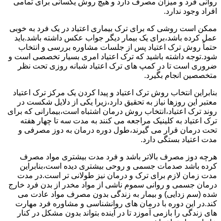
روانی فرد و میزان مصرف دارد و هیچ روش یکسانی برای تمامی
افراد وجود ندارد.
ممکن است روشی که برای ترک بیماری اعتیاد در یک فرد به خوبی
عمل کرده باشد،برای یک بیمار دیگر جواب عکس داشته باشد.باید
حتماً روش ترک اعتیاد پس از جلسات مشاوره بررسی و انتخاب
شود.توجه داشته باشید که ترک اعتیاد امری بسیار تخصصی است و
ضروری است تا در کمپ های ترک اعتیاد شبانه روزی تحت نظر
متخصصین انجام بگیرد.
بنابراین انتخاب روش ترک اعتیاد و پیدا کردن یک مرکز ترک اعتیاد
معتبر این روزها نیاز به تحقیق دارد،زیرا یکی از دلایل شکست در
روند ترک اعتیاد،انتخاب روش درمان اشتباه است،بیمارانی که برای
ترک اعتیاد به کلینیک مراجعه می کنند به مدت سه تا چهار هفته
تحت درمان قرار می گیرند،طول دوره درمان به دوز مصرفی و
مدت اعتیاد بستگی دارد.
هرچه دوز مصرف بالاتر باشد و فرد مدت بیشتری مواد مصرف
کرده باشد صدمات جسمی و روحی بیشتری دیده است،بنابراین
مدت زمان لازم برای ترک و درمان نیز طولانی تر است.در مدت
درمان جسمی و روانی سموم ناشی از مواد مخدر از بدن فرد خارج
شده (سم زدایی) و بیمار به زندگی بدون مصرف مواد عادت می
کند.در این دوره با درمان های روانشناسی و مشاوره فرد مهارت
های زندگی را بازمی آموزد تا در آینده بتواند بدون مشکل در کنار