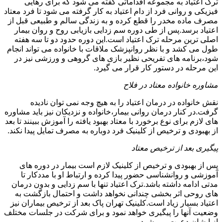
ترک اعتیاد به مجموعه اقداماتی گفته می شود که برای رهایی
فیزیکی و روانی فرد از دام اعتیاد به کار گرفته می شود تا فرد معتاد
مصرف ماده مخدر را قطع کرده و به زندگی سالم و طبیعی قبل از
اعتیاد برسد.پس از طی دوره سم زدایی بازیابی روح و روان بیمار
اصلی ترین مرحله ترک اعتیاد است.این دوره حدود دو تا سه هفته
طول می کشد و با نظر روانپزشک ملاقات با خانواده می تواند انجام
شود،برنامه های تفریحی نظیر بازی های گروهی و ورزشی نیز در
این مرحله در دستور کار قرار می گیرد.
مشاوره خانواده معتاد در فلاح
نقش خانواده در درمان اعتیاد را به هیچ وجه نمی توان نادیده
گرفت.در کنار درمان روانی بیمار،خانواده و نزدیکان نیز باید مشاوره
های لازم برای نوع برخورد با معتاد بهبود یافته را آموزش ببینند تا بعد
از بهبودی و ترخیص از کلینیک فرد دوباره به مصرف تمایل پیدا نکند.
پیگیری بعد از ترخیص معتاد
پس از بهبودی و ترخیص از کلینیک لازم است بیمار در دوره های
آموزشی و روانشناسی حضور پیدا کرده و ارتباط او با مددکار تا
مدتی ادامه داشته باشد.ترک اعتیاد تنها با سم زدایی و بدون درمان
های روحی اثر بخشی چندانی نخواهد داشت و احتمال بازگشت به
اعتیاد بسیار زیاد است.کلینیک تهران پاک بعد از ترخیص بیماران نیز
وضعیت آنها را پیگیری خواهد نمود و برای شرکت در جلسات مختلف
از ایشان دعوت می شود.