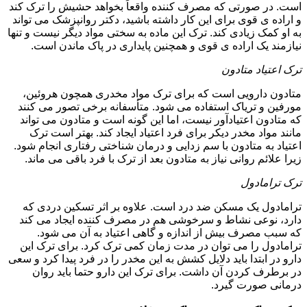
است. در صورتی که مصرف کننده واقعاً بخواهد حشیش را ترک کند
و اراده ی قوی برای این کار داشته باشید، دکتر روانپزشک می تواند
به او کمک زیادی کند. ترک این ماده به سختی مواد دیگر نیست و تنها
نیازمند یک اراده ی قوی و همچنین پایداری در پاک ماندن است.
ترک اعتیاد متادون
متادون دارویی است که برای ترک مواد مخدری همچون هروئین،
مورفین و تریاک استفاده می شود. متأسفانه برخی تصور می کنند
که متادون اعتیادآور نیست، اما این گونه است و متادون می تواند
مانند مواد مخدر دیکر برای فرد اعتیاد ایجاد کند. بهتر است ترک
اعتیاد به متادون با سم زدایی و درمان شناختی رفتاری انجام شود.
زیرا علائم روانی نیاز به متادون بعد از ترک با فرد باقی می ماند.
ترک ترامادول
ترامادول یک مسکن ضد درد است. علاوه بر اثر تسکین دردی که
دارد، نوعی نشاط و سرخوشی هم در مصرف کننده ایجاد می کند
که سبب مصرف بیش از اندازه و گاهی اعتیاد به آن می شود.
ترامادول را می توان در مدت زمان کمی ترک کرد. برای ترک این
دارو در ابتدا باید دلایل کشش به این مخدر را در فرد پیدا کرد و سعی
در برطرف کردن آن داشت. برای ترک این دارو حتما باید روان
درمانی صورت گیرد.