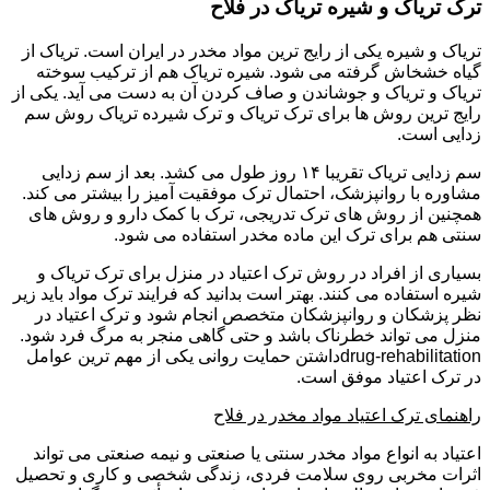
ترک تریاک و شیره تریاک در فلاح
تریاک و شیره یکی از رایج ترین مواد مخدر در ایران است. تریاک از
گیاه خشخاش گرفته می شود. شیره تریاک هم از ترکیب سوخته
تریاک و تریاک و جوشاندن و صاف کردن آن به دست می آید. یکی از
رایج ترین روش ها برای ترک تریاک و ترک شیرده تریاک روش سم
زدایی است.
سم زدایی تریاک تقریبا ۱۴ روز طول می کشد. بعد از سم زدایی
مشاوره با روانپزشک، احتمال ترک موفقیت آمیز را بیشتر می کند.
همچنین از روش های ترک تدریجی، ترک با کمک دارو و روش های
سنتی هم برای ترک این ماده مخدر استفاده می شود.
بسیاری از افراد در روش ترک اعتیاد در منزل برای ترک تریاک و
شیره استفاده می کنند. بهتر است بدانید که فرایند ترک مواد باید زیر
نظر پزشکان و روانپزشکان متخصص انجام شود و ترک اعتیاد در
منزل می تواند خطرناک باشد و حتی گاهی منجر به مرگ فرد شود.
drug-rehabilitationداشتن حمایت روانی یکی از مهم ترین عوامل
در ترک اعتیاد موفق است.
راهنمای ترک اعتیاد مواد مخدر در فلاح
اعتیاد به انواع مواد مخدر سنتی یا صنعتی و نیمه صنعتی می تواند
اثرات مخربی روی سلامت فردی، زندگی شخصی و کاری و تحصیل