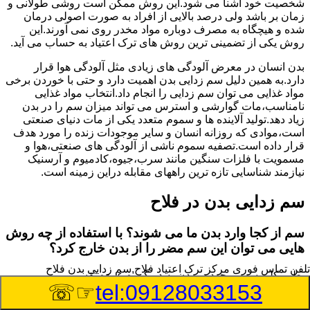
شخصیت خود آشنا می شود.این روش ممکن است روشی طولانی و
زمان بر باشد ولی درصد بالایی از افراد به صورت اصولی درمان
شده و هیچگاه به مصرف دوباره مواد مخدر روی نمی آورند.این
روش یکی از تضمینی ترین روش های ترک اعتیاد به حساب می آید.
بدن انسان در معرض آلودگی های زیادی مثل آلودگی هوا قرار
دارد.به همین دلیل سم زدایی بدن اهمیت دارد و حتی با خوردن برخی
مواد غذایی می توان سم زدایی را انجام داد.انتخاب مواد غذایی
نامناسب،مات گوارشی و استرس می تواند میزان سم را در بدن
زیاد دهد.تولید آلاینده ها و سموم متعدد یکی از مات دنیای صنعتی
است،موادی که روزانه انسان و سایر موجودات زنده را مورد هدف
قرار داده است.تصفیه سموم ناشی از آلودگی های صنعتی،هوا و
مسمویت با فلزات سنگین مانند سرب،جیوه،کادمیوم و آرسنیک
نیازمند شناسایی تازه ترین راههای مقابله دراین زمینه است.
سم زدایی بدن در فلاح
سم از کجا وارد بدن ما می شوند؟ با استفاده از چه روش
هایی می توان این سم مضر را از بدن خارج کرد؟
تلفن تماس فوری
مرکز ترک اعتیاد فلاح,سم زدایی بدن فلاح
بطور کلی سم موجود در بدن به دو گروه عمده تقسیم می
☞☏
tel:09128033153
شوند.بخش بزرگی از این سموم مثل مواد به جا مانده از سموم
گیاهی و آفت کش ها،فلزات سنگین ناشی از آلودگی هوا،انواع