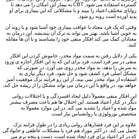
گسترده استفاده می شود. CBT به بیمار این امکان را می دهد تا
زوایای مختلف اعتیاد را ببیند و با مشکلاتی که این بیماری برای او
پدید آورده است روبه رو شود.
وقتی که یک فرد معتاد با عواقب بیماری خود آشنا شود و با روند آن
به خوبی آشنا باشد، بهتر می تواند به ترک آن بیندیشد. این درمان به
معتادان کمک می کند افکار منفی خود را بشناسند و با آن ها مقابله
کنند.
یکی از دلایل رفتن به سمت مواد مخدر، خاموش کردن این افکار
منفی در سر فرد است. فرد برای این که به این افکار اجازه ی ورود
به سرش را ندهد، به مواد مخدر روی می آورد. در صورتی که
مشکل اصلی فرد کشف شود و حل شود، فرد دیگر نیازی به
استفاده از مواد مخدر نمی بیند، از این رو فرایند ترک موفقیت آمیز
خواهد بود. در واقع با این درمان می تواند مشکل را از ریشه حل کند.
این افکار منفی معمولاً دلیل ایجاد افسردگی و یا اختلالات روانی
دیگر در کنار اعتیاد هستند. این اختلال ها هم باعث مصرف بیشتر
مواد شده و اعتیاد را تشدید می کند. در این موارد معمولا به
متخصص نورولوژی یا روانشناس نیاز است.
علاوه بر این فرد فشارهای روانی زیادی را در طول فرایند ترک
تحمل می کند. در اکثر موراد هم فرد با مشکلات عاطفی و خانوادگی
که در اثر اعتیاد برای فرد ایجاد شده است، دست و پنجه نرم می