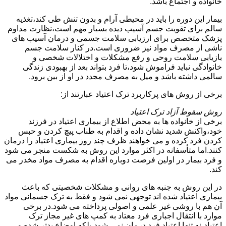
خانواده و اجتماع باشد.
بیمار این دوره را باید در محیطی آرام و بدون تنش طی کند،تغذیه
سالم برای تقویت جسم آسیب دیده بسیار مهم است،نظارت مداوم
پزشک متخصص برای ارزیابی سلامت جسمی و درمان آسیب های
ناشی از مصرف مواد نیز ضروری است.در کنار سلامت جسم
بازیابی سلامت روحی و رفع مشکلات و اختلالات شخصی و
خانوادگی نباید فراموش شود،تا فرد بتواند بعد از بهبودی زندگی
سالمی داشته باشد و میل به مصرف مجدد در او از بین برود.
برخی از روش های پرکاربرد ترک اعتیاد عبارتند از:
روش سقوط آزاد ترک اعتیاد
برخی از خانواده ها به محض اطلاع از بیماری اعتیاد در فرزند
خود،واکنش شدید نشان داده و اقدام به طناب پیچ کردن و حبس
کردن فرد کرده و می خواهند ظرف چند روز بیماری اعتیاد را درمان
کنند.اما متأسفانه در اکثر موارد این روش به شکست منجر می شود
و فرد بیمار در اولین فرصت دوباره اقدام به مصرف مواد مخدر می
کند.
در این روش به جنبه های روانی و مشکلات شخصیتی که باعث
بیماری اعتیاد شده اند توجهی نمی شود و فقط به ترک جسمانی مواد
آن هم با روشی غیر علمی و اصولی پرداخته می شود.در برخی
موارد با انتقال اجباری فرد معتاد به کمپ های غیر مجاز ترک
اعتیاد،نه تنها اعتیاد فرد درمان نمی شود،بلکه اوضاع بدتر شده و