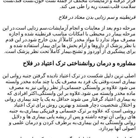
قرار گرفته و آزمایشات مختلف از جمله تست خون،تست قند،تست
سلامت قلب،تست ریه را طی می کند.
قرنطینه و سم زدایی بدن معتاد در فلاح
مرحله دوم بعد از معاینات و انجام آزمایشات،سم زدایی است.در این
مرحله بیمار در محیطی با امکانات مناسب قرنطینه شده و اجازه
مصرف مواد ندارد تا مواد مخدر کاملاً از بدن خارج شود.در این قدم
با نظر پزشک از داروها و آرام بخش ها برای بیمار استفاده شده و
برای پیشگیری از اُوردوز و تشنج،بیمار کاملاً تحت نظر پزشک است.
مشاوره و درمان روانشناختی ترک اعتیاد در فلاح
اصلی ترین دلیل شکست در ترک اعتیاد نادیده گرفتن جنبه روانی این
بیماری است،وقتی یک فرد به مصرف یک یا چند ماده مخدر وابسته
می شود علاوه بر وابستگی جسمانی،از نظر روانی نیز به مصرف
ماده مخدر وابسته می شود.علاوه بر این وابستگی،اکثر افرادی که
به بیماری اعتیاد گرفتار می شوند حداقل به یک یا چند بیماری روانی
و اختلال شخصیت دچار هستند و بهترین روش برای ترک اعتیاد
روشی است که علاوه بر ترک جسمانی و فیزیکی بیماری،به جنبه
های روانی آن توجه داشته و پس از ریشه یابی بیماری ها و دلایل
روانی وابستگی به این بیماری،به برطرف کردن و درمان علمی و
اصولی آنها بپردازد.