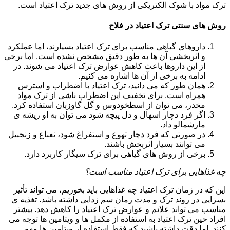
ترک مواد با شوک الکتریکی از روش های جدید ترک اعتیاد است.
روش های سنتی ترک اعتیاد در فلاح
داروهای گیاهی مناسب برای ترک اعتیاد بسیارند، اما عملکرد
و اثربخشی آن ها به طور دقیق مشخص نشده است. اما برخی
از این داروها باعث کاهش عوارض ترک اعتیاد می شوند. در
ادامه به برخی از آن ها اشاره می کنیم.
همان طور که می دانید، ترک اعتیاد با اضطراب و استرس
همراه است. برای تخفیف این اضطراب ناشی از ترک مواد
مخدر، می توان از اسطخودوس و گل گاوزبان استفاده کرد.
اگر فرد دچار اسهال و دل پیچه شود می توان به او ریشه ی
مارشمالو داد.
در صورتی که فرد دچار تهوع و استفراغ شود، نعناع و زنجبیل
می توانند بسیار اثربخش باشند.
برخی از روش های گیاهی برای ترک سیگار کاربرد دارد.
چه غذاهایی برای ترک اعتیاد مناسب است؟
این که در زمان ترک اعتیاد چه غذاهایی باید بخوریم، می تواند تأثیر
بسزایی در روند ترک و مدت زمان سم زدایی داشته باشد. تغذیه ی
مناسب می تواند علائم و عوارض ترک اعتیاد را کاهش دهد. بیشتر
افراد حین ترک اعتیاد به استفاده از مکمل ها و ویتامین ها توجه می
کنند. اما دقت داشته باشید که فقط استفاده از ویتامین ها مهم