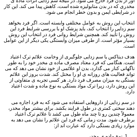
آور از بدن فرد خارج می شود. در نتیجه سم زدایی اثرات ماده ی
مخدری که در بدن متابولیزه شده است، کاهش پیدا می کند. این کار
در شرایطی ایمن و بدون خطر انجام می شود.
انتخاب این روش به عوامل مختلفی وابسته است. اگر فرد بخواهد
سم زدایی را انتخاب کند، باید پزشک او با بررسی شرایط فرد این
روش را تأیید کند. همچنین شرایط روانی فرد در انتخاب این روش
بسیار مؤثر است. از طرفی میزان وابستگی یکی دیگر از این عوامل
است.
هدف دیتاکس یا سم زدایی جلوگیری از وخامت علائم ترک اعتیاد
است. هنگامی که فرد معتاد مصرف ماده ی مخدر خود را به طور
ناگهانی کنار می گذارد، بدن او علائمی از خود نشان می دهد که می
تواند فعالیت های روزانه ی او را مختل کند. شدت بروز این علائم
بستگی به میزان مصرف فرد دارد. هر کسی تجربه ی متفاوتی از
این روش دارد، زیرا ترک مواد بستگی به نوع ماده و شدت اعتیاد
دارد.
در سم زدایی از داروهایی استفاده می شود که به فرد اجازه می
دهند سختی کمتری در طول فرایند بکشد. برای بیشتر مواد مخدر،
معمولاً چندین رو تا چند ماه طول می کشد تا علائم ترک اعتیاد
برطرف شود. مدت زمانی که فرد این علائم را نشان می دهد به
موارد زیادی بستگی دارد که عبارت اند از:
نوع ماده ی مخدر