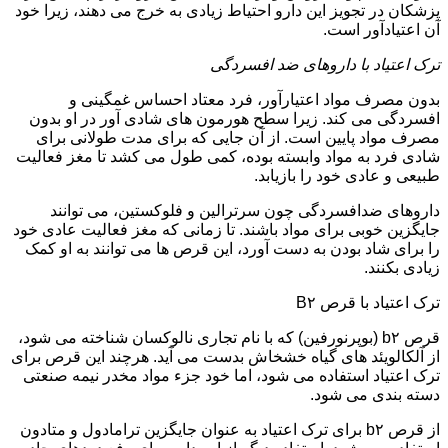
پزشکان در تجویز این دارو احتیاط زیادی به خرج می دهند، زیرا خود
آن اعتیادآور است.
ترک اعتیاد با داروهای ضد افسردگی
بدون مصرف مواد اعتیارآور، فرد معتاد احساس غمگینی و
افسردگی می کند. زیرا سطح هورمون های شادی آور در او بدون
مصرف مواد پایین است. از آن جایی که برای مدت طولانی برای
شادی فرد به مواد وابسته بوده، کمی طول می کشد تا مغز فعالیت
طبیعی و عادی خود را بازیابد.
داروهای ضدافسردگی چون سرترالین و فلوکستین، می توانند
جایگزین خوبی برای مواد باشند. تا زمانی که مغز فعالیت عادی خود
را برای شاد بودن به دست آورد، این قرص ها می توانند به او کمک
زیادی بکنند.
ترک اعتیاد با قرص B۲
قرص b۲ (بوپرنورفین) که با نام تجاری نالوکسان شناخته می شود،
از آلکالویئد های گیاه خشخاش بدست می آید. هرچند این قرص برای
ترک اعتیاد استفاده می شود، اما خود جزء مواد مخدر نیمه صنعتی
دسته بندی می شود.
از قرص b۲ برای ترک اعتیاد به عنوان جایگزین ترامادول و متادون