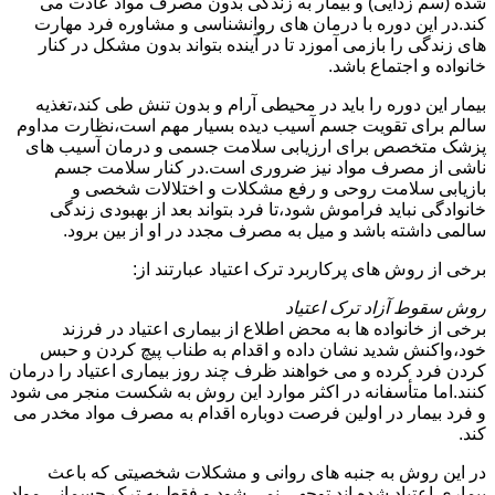
شده (سم زدایی) و بیمار به زندگی بدون مصرف مواد عادت می
کند.در این دوره با درمان های روانشناسی و مشاوره فرد مهارت
های زندگی را بازمی آموزد تا در آینده بتواند بدون مشکل در کنار
خانواده و اجتماع باشد.
بیمار این دوره را باید در محیطی آرام و بدون تنش طی کند،تغذیه
سالم برای تقویت جسم آسیب دیده بسیار مهم است،نظارت مداوم
پزشک متخصص برای ارزیابی سلامت جسمی و درمان آسیب های
ناشی از مصرف مواد نیز ضروری است.در کنار سلامت جسم
بازیابی سلامت روحی و رفع مشکلات و اختلالات شخصی و
خانوادگی نباید فراموش شود،تا فرد بتواند بعد از بهبودی زندگی
سالمی داشته باشد و میل به مصرف مجدد در او از بین برود.
برخی از روش های پرکاربرد ترک اعتیاد عبارتند از:
روش سقوط آزاد ترک اعتیاد
برخی از خانواده ها به محض اطلاع از بیماری اعتیاد در فرزند
خود،واکنش شدید نشان داده و اقدام به طناب پیچ کردن و حبس
کردن فرد کرده و می خواهند ظرف چند روز بیماری اعتیاد را درمان
کنند.اما متأسفانه در اکثر موارد این روش به شکست منجر می شود
و فرد بیمار در اولین فرصت دوباره اقدام به مصرف مواد مخدر می
کند.
در این روش به جنبه های روانی و مشکلات شخصیتی که باعث
بیماری اعتیاد شده اند توجهی نمی شود و فقط به ترک جسمانی مواد