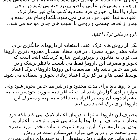
آن هم با روشی غیر علمی و اصولی پرداخته می شود.در برخی
موارد با انتقال اجباری فرد معتاد به کمپ های غیر مجاز ترک
اعتیاد،نه تنها اعتیاد فرد درمان نمی شود،بلکه اوضاع بدتر شده و
بیمار از لحاظ جسمی و روحی با آسیب های جدی مواجه می شود.
دارو درمانی ترک اعتیاد
یکی از روش های ترک اعتیاد استفاده از داروهای جایگزین برای
ماده مخدر مورد مصرف در فرد معتاد است.از معروف ترین داروها
می توان به متادون و بوپرنورفین اشاره کرد.نکته اینجا است که
تجویز و مصرف این داروها فقط می بایست با نظر پزشک و در
شرایط خاص باشد ولی متأسفانه این روزها داروهای ترک اعتیاد
توسط کمپ ها و مراکز ترک اعتیاد زیادی تجویز و استفاده می شود.
این داروها باید برای مدت محدود و در شرایط خاص تجویز شود ولی
موارد زیادی گزارش شده است که افراد به صورت خودسرانه یا به
پیشنهاد دوستان و سایر افراد معتاد اقدام به تهیه و مصرف این
داروها برای ترک اعتیاد می کنند.
مصرف این داروها نه تنها به درمان اعتیاد کمک نمی کند،بلکه فرد
معتاد به مصرف این داروها وابسته می شود.با توجه به اعتیادآور
بودن این داروها،ترک این داروها نسبت به ماده مخدر مورد مصرف
بیمار سخت تر و در برخی موارد غیرممکن است.در روش
دارودرمانی هم مانند روش سقوط آزاد به جنبه های روانی بیماری