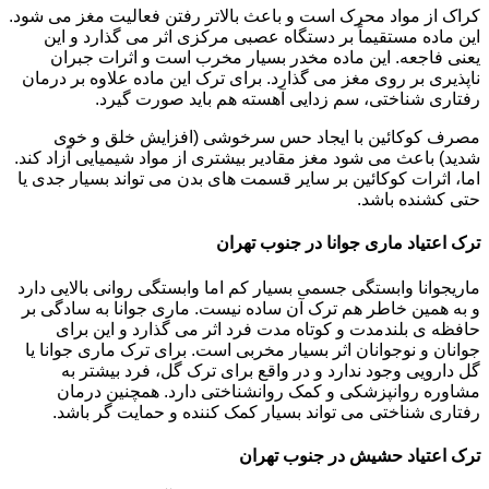
کراک از مواد محرک است و باعث بالاتر رفتن فعالیت مغز می شود.
این ماده مستقیماً بر دستگاه عصبی مرکزی اثر می گذارد و این
یعنی فاجعه. این ماده مخدر بسیار مخرب است و اثرات جبران
ناپذیری بر روی مغز می گذارد. برای ترک این ماده علاوه بر درمان
رفتاری شناختی، سم زدایی آهسته هم باید صورت گیرد.
مصرف کوکائین با ایجاد حس سرخوشی (افزایش خلق و خوی
شدید) باعث می شود مغز مقادیر بیشتری از مواد شیمیایی آزاد کند.
اما، اثرات کوکائین بر سایر قسمت های بدن می تواند بسیار جدی یا
حتی کشنده باشد.
ترک اعتیاد ماری جوانا در جنوب تهران
ماریجوانا وابستگی جسمی بسیار کم اما وابستگی روانی بالایی دارد
و به همین خاطر هم ترک آن ساده نیست. ماری جوانا به سادگی بر
حافظه ی بلندمدت و کوتاه مدت فرد اثر می گذارد و این برای
جوانان و نوجوانان اثر بسیار مخربی است. برای ترک ماری جوانا یا
گل دارویی وجود ندارد و در واقع برای ترک گل، فرد بیشتر به
مشاوره روانپزشکی و کمک روانشناختی دارد. همچنین درمان
رفتاری شناختی می تواند بسیار کمک کننده و حمایت گر باشد.
ترک اعتیاد حشیش در جنوب تهران