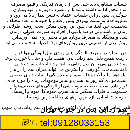
جلسات مشاوره باید حتی پس از درمان فیزیکی و قطع مصرف
مواد مخدر ادامه داشته باشد تا از مصرف دوباره و عود بیماری
جلوگیری شود.در این جلسات اعتماد به نفس بیمار بالا می رود و
قدم به قدم به سمت بهبودی پیش رفته و با جنبه ها و ابعاد مختلف
شخصیت خود آشنا می شود.این روش ممکن است روشی طولانی و
زمان بر باشد ولی درصد بالایی از افراد به صورت اصولی درمان
شده و هیچگاه به مصرف دوباره مواد مخدر روی نمی آورند.این
روش یکی از تضمینی ترین روش های ترک اعتیاد به حساب می آید.
بدن انسان در معرض آلودگی های زیادی مثل آلودگی هوا قرار
دارد.به همین دلیل سم زدایی بدن اهمیت دارد و حتی با خوردن برخی
مواد غذایی می توان سم زدایی را انجام داد.انتخاب مواد غذایی
نامناسب،مات گوارشی و استرس می تواند میزان سم را در بدن
زیاد دهد.تولید آلاینده ها و سموم متعدد یکی از مات دنیای صنعتی
است،موادی که روزانه انسان و سایر موجودات زنده را مورد هدف
قرار داده است.تصفیه سموم ناشی از آلودگی های صنعتی،هوا و
مسمویت با فلزات سنگین مانند سرب،جیوه،کادمیوم و آرسنیک
نیازمند شناسایی تازه ترین راههای مقابله دراین زمینه است.
تلفن تماس فوری
مرکز ترک اعتیاد جنوب تهران,سم زدایی بدن جنوب
سم زدایی بدن در جنوب تهران
تهران
☞☏
tel:09128033153
سم از کجا وارد بدن ما می شوند؟ با استفاده از چه روش
هایی می توان این سم مضر را از بدن خارج کرد؟