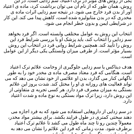
یکی از روش های موثر در ترک اعتیاد، سم زدایی است. در این
روش، همان طور که از نام آن می توان برداشت کرد، ماده ی اعتیاد
آور از بدن فرد خارج می شود. در نتیجه سم زدایی اثرات ماده ی
مخدری که در بدن متابولیزه شده است، کاهش پیدا می کند. این کار
در شرایطی ایمن و بدون خطر انجام می شود.
انتخاب این روش به عوامل مختلفی وابسته است. اگر فرد بخواهد
سم زدایی را انتخاب کند، باید پزشک او با بررسی شرایط فرد این
روش را تأیید کند. همچنین شرایط روانی فرد در انتخاب این روش
بسیار مؤثر است. از طرفی میزان وابستگی یکی دیگر از این عوامل
است.
هدف دیتاکس یا سم زدایی جلوگیری از وخامت علائم ترک اعتیاد
است. هنگامی که فرد معتاد مصرف ماده ی مخدر خود را به طور
ناگهانی کنار می گذارد، بدن او علائمی از خود نشان می دهد که می
تواند فعالیت های روزانه ی او را مختل کند. شدت بروز این علائم
بستگی به میزان مصرف فرد دارد. هر کسی تجربه ی متفاوتی از
این روش دارد، زیرا ترک مواد بستگی به نوع ماده و شدت اعتیاد
دارد.
در سم زدایی از داروهایی استفاده می شود که به فرد اجازه می
دهند سختی کمتری در طول فرایند بکشد. برای بیشتر مواد مخدر،
معمولاً چندین رو تا چند ماه طول می کشد تا علائم ترک اعتیاد
برطرف شود. مدت زمانی که فرد این علائم را نشان می دهد به