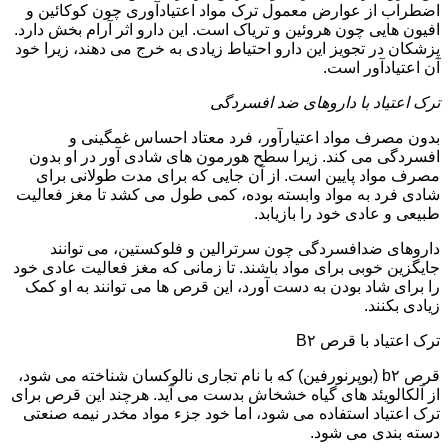
اضطراب از عوارض معمول ترک مواد اعتیادآوری چون کوکائین و
افیون هایی چون هروئین و تریاک است. این دارو اثر آرام بخش دارد.
پزشکان در تجویز این دارو احتیاط زیادی به خرج می دهند، زیرا خود
آن اعتیادآور است.
ترک اعتیاد با داروهای ضد افسردگی
بدون مصرف مواد اعتیارآور، فرد معتاد احساس غمگینی و
افسردگی می کند. زیرا سطح هورمون های شادی آور در او بدون
مصرف مواد پایین است. از آن جایی که برای مدت طولانی برای
شادی فرد به مواد وابسته بوده، کمی طول می کشد تا مغز فعالیت
طبیعی و عادی خود را بازیابد.
داروهای ضدافسردگی چون سرترالین و فلوکستین، می توانند
جایگزین خوبی برای مواد باشند. تا زمانی که مغز فعالیت عادی خود
را برای شاد بودن به دست آورد، این قرص ها می توانند به او کمک
زیادی بکنند.
ترک اعتیاد با قرص B۲
قرص b۲ (بوپرنورفین) که با نام تجاری نالوکسان شناخته می شود،
از آلکالویئد های گیاه خشخاش بدست می آید. هرچند این قرص برای
ترک اعتیاد استفاده می شود، اما خود جزء مواد مخدر نیمه صنعتی
دسته بندی می شود.