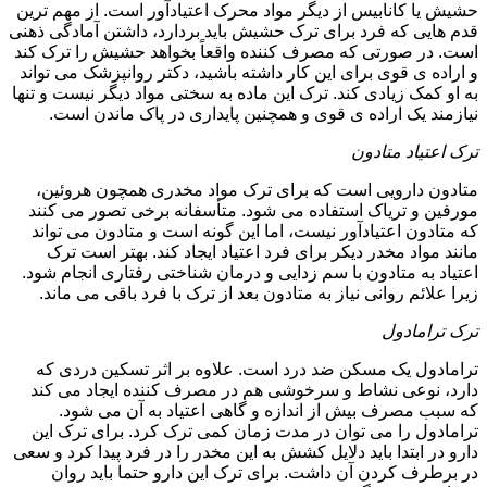
حشیش یا کانابیس از دیگر مواد محرک اعتیادآور است. از مهم ترین
قدم هایی که فرد برای ترک حشیش باید بردارد، داشتن آمادگی ذهنی
است. در صورتی که مصرف کننده واقعاً بخواهد حشیش را ترک کند
و اراده ی قوی برای این کار داشته باشید، دکتر روانپزشک می تواند
به او کمک زیادی کند. ترک این ماده به سختی مواد دیگر نیست و تنها
نیازمند یک اراده ی قوی و همچنین پایداری در پاک ماندن است.
ترک اعتیاد متادون
متادون دارویی است که برای ترک مواد مخدری همچون هروئین،
مورفین و تریاک استفاده می شود. متأسفانه برخی تصور می کنند
که متادون اعتیادآور نیست، اما این گونه است و متادون می تواند
مانند مواد مخدر دیکر برای فرد اعتیاد ایجاد کند. بهتر است ترک
اعتیاد به متادون با سم زدایی و درمان شناختی رفتاری انجام شود.
زیرا علائم روانی نیاز به متادون بعد از ترک با فرد باقی می ماند.
ترک ترامادول
ترامادول یک مسکن ضد درد است. علاوه بر اثر تسکین دردی که
دارد، نوعی نشاط و سرخوشی هم در مصرف کننده ایجاد می کند
که سبب مصرف بیش از اندازه و گاهی اعتیاد به آن می شود.
ترامادول را می توان در مدت زمان کمی ترک کرد. برای ترک این
دارو در ابتدا باید دلایل کشش به این مخدر را در فرد پیدا کرد و سعی
در برطرف کردن آن داشت. برای ترک این دارو حتما باید روان