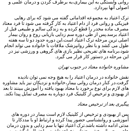
روانی وابستگی به این بیماری،به برطرف کردن و درمان علمی و
اصولی آنها بپردازد.
ترک اعتیاد به مجموعه اقداماتی گفته می شود که برای رهایی
فیزیکی و روانی فرد از دام اعتیاد به کار گرفته می شود تا فرد معتاد
مصرف ماده مخدر را قطع کرده و به زندگی سالم و طبیعی قبل از
اعتیاد برسد.پس از طی دوره سم زدایی بازیابی روح و روان بیمار
اصلی ترین مرحله ترک اعتیاد است.این دوره حدود دو تا سه هفته
طول می کشد و با نظر روانپزشک ملاقات با خانواده می تواند انجام
شود،برنامه های تفریحی نظیر بازی های گروهی و ورزشی نیز در
این مرحله در دستور کار قرار می گیرد.
مشاوره خانواده معتاد در جنوب تهران
نقش خانواده در درمان اعتیاد را به هیچ وجه نمی توان نادیده
گرفت.در کنار درمان روانی بیمار،خانواده و نزدیکان نیز باید مشاوره
های لازم برای نوع برخورد با معتاد بهبود یافته را آموزش ببینند تا بعد
از بهبودی و ترخیص از کلینیک فرد دوباره به مصرف تمایل پیدا نکند.
پیگیری بعد از ترخیص معتاد
پس از بهبودی و ترخیص از کلینیک لازم است بیمار در دوره های
آموزشی و روانشناسی حضور پیدا کرده و ارتباط او با مددکار تا
مدتی ادامه داشته باشد.ترک اعتیاد تنها با سم زدایی و بدون درمان
های روحی اثر بخشی چندانی نخواهد داشت و احتمال بازگشت به