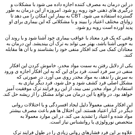
در این درمان به مصرف کننده اجازه داده می شود با مشکلات و
درگیری های ذهنی خود روبه رو شود. امروزه از این درمان به طور
گسترده استفاده می شود. CBT به بیمار این امکان را می دهد تا
زوایای مختلف اعتیاد را ببیند و با مشکلاتی که این بیماری برای او
پدید آورده است روبه رو شود.
وقتی که یک فرد معتاد با عواقب بیماری خود آشنا شود و با روند آن
به خوبی آشنا باشد، بهتر می تواند به ترک آن بیندیشد. این درمان به
معتادان کمک می کند افکار منفی خود را بشناسند و با آن ها مقابله
کنند.
یکی از دلایل رفتن به سمت مواد مخدر، خاموش کردن این افکار
منفی در سر فرد است. فرد برای این که به این افکار اجازه ی ورود
به سرش را ندهد، به مواد مخدر روی می آورد. در صورتی که
مشکل اصلی فرد کشف شود و حل شود، فرد دیگر نیازی به
استفاده از مواد مخدر نمی بیند، از این رو فرایند ترک موفقیت آمیز
خواهد بود. در واقع با این درمان می تواند مشکل را از ریشه حل کند.
این افکار منفی معمولاً دلیل ایجاد افسردگی و یا اختلالات روانی
دیگر در کنار اعتیاد هستند. این اختلال ها هم باعث مصرف بیشتر
مواد شده و اعتیاد را تشدید می کند. در این موارد معمولا به
متخصص نورولوژی یا روانشناس نیاز است.
علاوه بر این فرد فشارهای روانی زیادی را در طول فرایند ترک