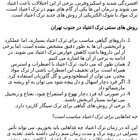
افسردگی شدید و اسکیزوفرنی. برخی از این اختلالات باعث اعتیاد
می شوند و درمان این ها یکی از گام های مهم در ترک اعتیاد است.
ترک مواد با شوک الکتریکی از روش های جدید ترک اعتیاد است.
روش های سنتی ترک اعتیاد در جنوب تهران
داروهای گیاهی مناسب برای ترک اعتیاد بسیارند، اما عملکرد
و اثربخشی آن ها به طور دقیق مشخص نشده است. اما برخی
از این داروها باعث کاهش عوارض ترک اعتیاد می شوند. در
ادامه به برخی از آن ها اشاره می کنیم.
همان طور که می دانید، ترک اعتیاد با اضطراب و استرس
همراه است. برای تخفیف این اضطراب ناشی از ترک مواد
مخدر، می توان از اسطخودوس و گل گاوزبان استفاده کرد.
اگر فرد دچار اسهال و دل پیچه شود می توان به او ریشه ی
مارشمالو داد.
در صورتی که فرد دچار تهوع و استفراغ شود، نعناع و زنجبیل
می توانند بسیار اثربخش باشند.
برخی از روش های گیاهی برای ترک سیگار کاربرد دارد.
چه غذاهایی برای ترک اعتیاد مناسب است؟
این که در زمان ترک اعتیاد چه غذاهایی باید بخوریم، می تواند تأثیر
بسزایی در روند ترک و مدت زمان سم زدایی داشته باشد. تغذیه ی
مناسب می تواند علائم و عوارض ترک اعتیاد را کاهش دهد. بیشتر