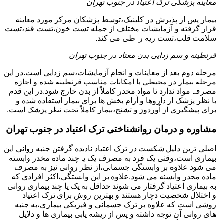
معاینه پزشکی ترک اعتیاد در جنوب تهران
بیمار پس از پذیرش در کلینیک،توسط پزشکان مرکز مورد معاینه
قرار گرفته و آزمایشات مختلف از جمله تست خون،تست قند،تست
سلامت قلب،تست ریه را طی می کند.
قرنطینه و سم زدایی بدن معتاد در جنوب تهران
مرحله دوم بعد از معاینات و انجام آزمایشات،سم زدایی است.در این
مرحله بیمار در محیطی با امکانات مناسب قرنطینه شده و اجازه
مصرف مواد ندارد تا مواد مخدر کاملاً از بدن خارج شود.در این قدم
با نظر پزشک از داروها و آرام بخش ها برای بیمار استفاده شده و
برای پیشگیری از اُوردوز و تشنج،بیمار کاملاً تحت نظر پزشک است.
مشاوره و درمان روانشناختی ترک اعتیاد در جنوب تهران
اصلی ترین دلیل شکست در ترک اعتیاد نادیده گرفتن جنبه روانی این
بیماری است،وقتی یک فرد به مصرف یک یا چند ماده مخدر وابسته
می شود علاوه بر وابستگی جسمانی،از نظر روانی نیز به مصرف
ماده مخدر وابسته می شود.علاوه بر این وابستگی،اکثر افرادی که
به بیماری اعتیاد گرفتار می شوند حداقل به یک یا چند بیماری روانی
و اختلال شخصیت دچار هستند و بهترین روش برای ترک اعتیاد
روشی است که علاوه بر ترک جسمانی و فیزیکی بیماری،به جنبه
های روانی آن توجه داشته و پس از ریشه یابی بیماری ها و دلایل