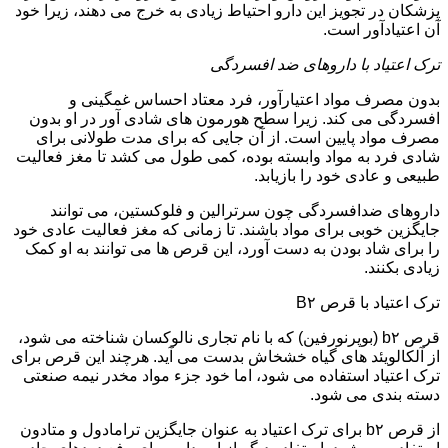
پزشکان در تجویز این دارو احتیاط زیادی به خرج می دهند، زیرا خود
آن اعتیادآور است.
ترک اعتیاد با داروهای ضد افسردگی
بدون مصرف مواد اعتیارآور، فرد معتاد احساس غمگینی و
افسردگی می کند. زیرا سطح هورمون های شادی آور در او بدون
مصرف مواد پایین است. از آن جایی که برای مدت طولانی برای
شادی فرد به مواد وابسته بوده، کمی طول می کشد تا مغز فعالیت
طبیعی و عادی خود را بازیابد.
داروهای ضدافسردگی چون سرترالین و فلوکستین، می توانند
جایگزین خوبی برای مواد باشند. تا زمانی که مغز فعالیت عادی خود
را برای شاد بودن به دست آورد، این قرص ها می توانند به او کمک
زیادی بکنند.
ترک اعتیاد با قرص B۲
قرص b۲ (بوپرنورفین) که با نام تجاری نالوکسان شناخته می شود،
از آلکالویئد های گیاه خشخاش بدست می آید. هرچند این قرص برای
ترک اعتیاد استفاده می شود، اما خود جزء مواد مخدر نیمه صنعتی
دسته بندی می شود.
از قرص b۲ برای ترک اعتیاد به عنوان جایگزین ترامادول و متادون