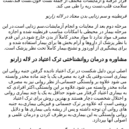
قرار گرفته و آزمایشات مختلف از جمله تست خون،تست قند،تست
سلامت قلب،تست ریه را طی می کند.
قرنطینه و سم زدایی بدن معتاد در لاله زارنو
مرحله دوم بعد از معاینات و انجام آزمایشات،سم زدایی است.در این
مرحله بیمار در محیطی با امکانات مناسب قرنطینه شده و اجازه
مصرف مواد ندارد تا مواد مخدر کاملاً از بدن خارج شود.در این قدم
با نظر پزشک از داروها و آرام بخش ها برای بیمار استفاده شده و
برای پیشگیری از اُوردوز و تشنج،بیمار کاملاً تحت نظر پزشک است.
مشاوره و درمان روانشناختی ترک اعتیاد در لاله زارنو
اصلی ترین دلیل شکست در ترک اعتیاد نادیده گرفتن جنبه روانی این
بیماری است،وقتی یک فرد به مصرف یک یا چند ماده مخدر وابسته
می شود علاوه بر وابستگی جسمانی،از نظر روانی نیز به مصرف
ماده مخدر وابسته می شود.علاوه بر این وابستگی،اکثر افرادی که
به بیماری اعتیاد گرفتار می شوند حداقل به یک یا چند بیماری روانی
و اختلال شخصیت دچار هستند و بهترین روش برای ترک اعتیاد
روشی است که علاوه بر ترک جسمانی و فیزیکی بیماری،به جنبه
های روانی آن توجه داشته و پس از ریشه یابی بیماری ها و دلایل
روانی وابستگی به این بیماری،به برطرف کردن و درمان علمی و
اصولی آنها بپردازد.