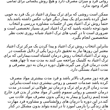
روانی فرد و میزان مصرف دارد و هیچ روش یکسانی برای تمامی
افراد وجود ندارد.
ممکن است روشی که برای ترک بیماری اعتیاد در یک فرد به خوبی
عمل کرده باشد،برای یک بیمار دیگر جواب عکس داشته باشد.باید
حتماً روش ترک اعتیاد پس از جلسات مشاوره بررسی و انتخاب
شود.توجه داشته باشید که ترک اعتیاد امری بسیار تخصصی است و
ضروری است تا در کمپ های ترک اعتیاد شبانه روزی تحت نظر
متخصصین انجام بگیرد.
بنابراین انتخاب روش ترک اعتیاد و پیدا کردن یک مرکز ترک اعتیاد
معتبر این روزها نیاز به تحقیق دارد،زیرا یکی از دلایل شکست در
روند ترک اعتیاد،انتخاب روش درمان اشتباه است،بیمارانی که برای
ترک اعتیاد به کلینیک مراجعه می کنند به مدت سه تا چهار هفته
تحت درمان قرار می گیرند،طول دوره درمان به دوز مصرفی و
مدت اعتیاد بستگی دارد.
هرچه دوز مصرف بالاتر باشد و فرد مدت بیشتری مواد مصرف
کرده باشد صدمات جسمی و روحی بیشتری دیده است،بنابراین
مدت زمان لازم برای ترک و درمان نیز طولانی تر است.در مدت
درمان جسمی و روانی سموم ناشی از مواد مخدر از بدن فرد خارج
شده (سم زدایی) و بیمار به زندگی بدون مصرف مواد عادت می
کند.در این دوره با درمان های روانشناسی و مشاوره فرد مهارت
های زندگی را بازمی آموزد تا در آینده بتواند بدون مشکل در کنار