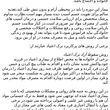
خانواده و اجتماع باشد.
بیمار این دوره را باید در محیطی آرام و بدون تنش طی کند،تغذیه
سالم برای تقویت جسم آسیب دیده بسیار مهم است،نظارت مداوم
پزشک متخصص برای ارزیابی سلامت جسمی و درمان آسیب های
ناشی از مصرف مواد نیز ضروری است.در کنار سلامت جسم
بازیابی سلامت روحی و رفع مشکلات و اختلالات شخصی و
خانوادگی نباید فراموش شود،تا فرد بتواند بعد از بهبودی زندگی
سالمی داشته باشد و میل به مصرف مجدد در او از بین برود.
برخی از روش های پرکاربرد ترک اعتیاد عبارتند از:
روش سقوط آزاد ترک اعتیاد
برخی از خانواده ها به محض اطلاع از بیماری اعتیاد در فرزند
خود،واکنش شدید نشان داده و اقدام به طناب پیچ کردن و حبس
کردن فرد کرده و می خواهند ظرف چند روز بیماری اعتیاد را درمان
کنند.اما متأسفانه در اکثر موارد این روش به شکست منجر می شود
و فرد بیمار در اولین فرصت دوباره اقدام به مصرف مواد مخدر می
کند.
در این روش به جنبه های روانی و مشکلات شخصیتی که باعث
بیماری اعتیاد شده اند توجهی نمی شود و فقط به ترک جسمانی مواد
آن هم با روشی غیر علمی و اصولی پرداخته می شود.در برخی
موارد با انتقال اجباری فرد معتاد به کمپ های غیر مجاز ترک
اعتیاد،نه تنها اعتیاد فرد درمان نمی شود،بلکه اوضاع بدتر شده و