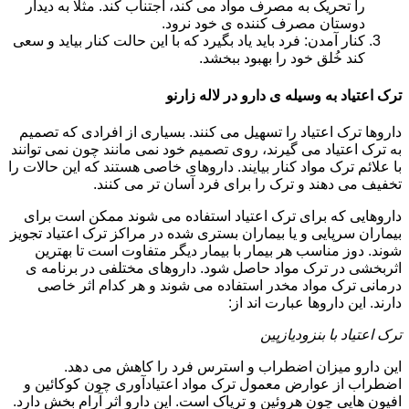
را تحریک به مصرف مواد می کند، اجتناب کند. مثلا به دیدار
دوستان مصرف کننده ی خود نرود.
کنار آمدن: فرد باید یاد بگیرد که با این حالت کنار بیاید و سعی
کند خُلق خود را بهبود ببخشد.
ترک اعتیاد به وسیله ی دارو در لاله زارنو
داروها ترک اعتیاد را تسهیل می کنند. بسیاری از افرادی که تصمیم
به ترک اعتیاد می گیرند، روی تصمیم خود نمی مانند چون نمی توانند
با علائم ترک مواد کنار بیایند. داروهای خاصی هستند که این حالات را
تخفیف می دهند و ترک را برای فرد آسان تر می کنند.
داروهایی که برای ترک اعتیاد استفاده می شوند ممکن است برای
بیماران سرپایی و یا بیماران بستری شده در مراکز ترک اعتیاد تجویز
شوند. دوز مناسب هر بیمار با بیمار دیگر متفاوت است تا بهترین
اثربخشی در ترک مواد حاصل شود. داروهای مختلفی در برنامه ی
درمانی ترک مواد مخدر استفاده می شوند و هر کدام اثر خاصی
دارند. این داروها عبارت اند از:
ترک اعتیاد با بنزودیازپین
این دارو میزان اضطراب و استرس فرد را کاهش می دهد.
اضطراب از عوارض معمول ترک مواد اعتیادآوری چون کوکائین و
افیون هایی چون هروئین و تریاک است. این دارو اثر آرام بخش دارد.