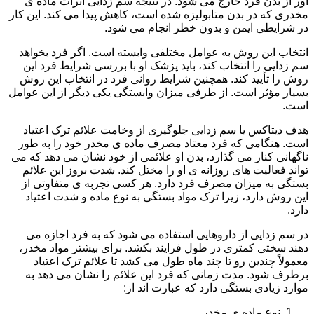
آور از بدن فرد خارج می شود. در نتیجه سم زدایی اثرات ماده ی
مخدری که در بدن متابولیزه شده است، کاهش پیدا می کند. این کار
در شرایطی ایمن و بدون خطر انجام می شود.
انتخاب این روش به عوامل مختلفی وابسته است. اگر فرد بخواهد
سم زدایی را انتخاب کند، باید پزشک او با بررسی شرایط فرد این
روش را تأیید کند. همچنین شرایط روانی فرد در انتخاب این روش
بسیار مؤثر است. از طرفی میزان وابستگی یکی دیگر از این عوامل
است.
هدف دیتاکس یا سم زدایی جلوگیری از وخامت علائم ترک اعتیاد
است. هنگامی که فرد معتاد مصرف ماده ی مخدر خود را به طور
ناگهانی کنار می گذارد، بدن او علائمی از خود نشان می دهد که می
تواند فعالیت های روزانه ی او را مختل کند. شدت بروز این علائم
بستگی به میزان مصرف فرد دارد. هر کسی تجربه ی متفاوتی از
این روش دارد، زیرا ترک مواد بستگی به نوع ماده و شدت اعتیاد
دارد.
در سم زدایی از داروهایی استفاده می شود که به فرد اجازه می
دهند سختی کمتری در طول فرایند بکشد. برای بیشتر مواد مخدر،
معمولاً چندین رو تا چند ماه طول می کشد تا علائم ترک اعتیاد
برطرف شود. مدت زمانی که فرد این علائم را نشان می دهد به
موارد زیادی بستگی دارد که عبارت اند از:
نوع ماده ی مخدر