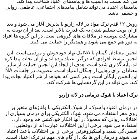
می کند نسبت به آسیب ها و پیامدهای اعتیاد شناخت پیدا کند.
پیامدهای اعتیاد می تواند شامل پیامدهای اجتماعی، عاطفی، روانی
و جسمی باشد.
روش ۱۲ قدم ترک مواد در لاله زارنو با پذیرش آغاز می شود و بعد
از آن نوبت تسلیم شدن به یک قدرت بالاتر است. بعد از آن نوبت به
مشارکت پیوسته در ملاقات های گروهی است. در این گروه ها افراد
به دور هم جمع می شوند و همدیگر را حمایت می کنند.
انجمن معتادان گمنام یا NA یک نهاد خودجوش و مردمی است. این
انجمن توسط افرادی که درگیر اعتیاد بوده اند و از آن نجات پیدا کره
اند، پایه گذاری شده است. هدف از ایجاد این انجمن حمایت از سایر
معتادان برای رهایی از چنگال اعتیاد است. عضویت در جلسات NA
این انجمن رایگان است و هر کسی که بخواهد از شر اعتیاد نجات پیدا
کند، می تواند در این گردهمایی ها شرکت کند.
ترک اعتیاد با شوک درمانی در لاله زارنو
در درمان اعتیاد با شوک، از شوک الکتریکی با ولتاژهای متغیر بر
روی مغز استفاده می شود. شوک الکتریکی برای درمان بسیاری از
اختلالات روانی که معمولاً در آنها افکار خودکشی هم وجود دارد،
استفاده می شود. برخی از این اختلالات عبارت اند از دوقطبی،
افسردگی شدید و اسکیزوفرنی. برخی از این اختلالات باعث اعتیاد
می شوند و درمان این ها یکی از گام های مهم در ترک اعتیاد است.