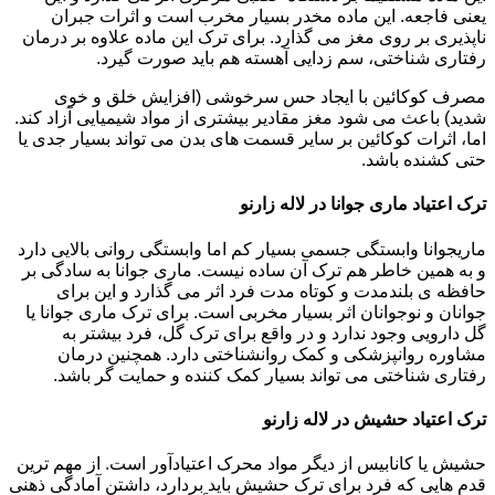
یعنی فاجعه. این ماده مخدر بسیار مخرب است و اثرات جبران
ناپذیری بر روی مغز می گذارد. برای ترک این ماده علاوه بر درمان
رفتاری شناختی، سم زدایی آهسته هم باید صورت گیرد.
مصرف کوکائین با ایجاد حس سرخوشی (افزایش خلق و خوی
شدید) باعث می شود مغز مقادیر بیشتری از مواد شیمیایی آزاد کند.
اما، اثرات کوکائین بر سایر قسمت های بدن می تواند بسیار جدی یا
حتی کشنده باشد.
ترک اعتیاد ماری جوانا در لاله زارنو
ماریجوانا وابستگی جسمی بسیار کم اما وابستگی روانی بالایی دارد
و به همین خاطر هم ترک آن ساده نیست. ماری جوانا به سادگی بر
حافظه ی بلندمدت و کوتاه مدت فرد اثر می گذارد و این برای
جوانان و نوجوانان اثر بسیار مخربی است. برای ترک ماری جوانا یا
گل دارویی وجود ندارد و در واقع برای ترک گل، فرد بیشتر به
مشاوره روانپزشکی و کمک روانشناختی دارد. همچنین درمان
رفتاری شناختی می تواند بسیار کمک کننده و حمایت گر باشد.
ترک اعتیاد حشیش در لاله زارنو
حشیش یا کانابیس از دیگر مواد محرک اعتیادآور است. از مهم ترین
قدم هایی که فرد برای ترک حشیش باید بردارد، داشتن آمادگی ذهنی