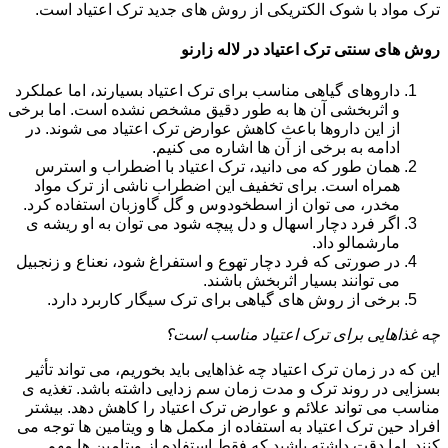
ترک مواد با شوک الکتریکی از روش های جدید ترک اعتیاد است.
روش های سنتی ترک اعتیاد در لاله زارنو
داروهای گیاهی مناسب برای ترک اعتیاد بسیارند، اما عملکرد
و اثربخشی آن ها به طور دقیق مشخص نشده است. اما برخی
از این داروها باعث کاهش عوارض ترک اعتیاد می شوند. در
ادامه به برخی از آن ها اشاره می کنیم.
همان طور که می دانید، ترک اعتیاد با اضطراب و استرس
همراه است. برای تخفیف این اضطراب ناشی از ترک مواد
مخدر، می توان از اسطخودوس و گل گاوزبان استفاده کرد.
اگر فرد دچار اسهال و دل پیچه شود می توان به او ریشه ی
مارشمالو داد.
در صورتی که فرد دچار تهوع و استفراغ شود، نعناع و زنجبیل
می توانند بسیار اثربخش باشند.
برخی از روش های گیاهی برای ترک سیگار کاربرد دارد.
چه غذاهایی برای ترک اعتیاد مناسب است؟
این که در زمان ترک اعتیاد چه غذاهایی باید بخوریم، می تواند تأثیر
بسزایی در روند ترک و مدت زمان سم زدایی داشته باشد. تغذیه ی
مناسب می تواند علائم و عوارض ترک اعتیاد را کاهش دهد. بیشتر
افراد حین ترک اعتیاد به استفاده از مکمل ها و ویتامین ها توجه می
کنند. اما دقت داشته باشید که فقط استفاده از ویتامین ها مهم