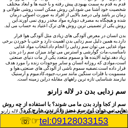
قدم به قدم به سمت بهبودی پیش رفته و با جنبه ها و ابعاد مختلف
شخصیت خود آشنا می شود.این روش ممکن است روشی طولانی و
زمان بر باشد ولی درصد بالایی از افراد به صورت اصولی درمان
شده و هیچگاه به مصرف دوباره مواد مخدر روی نمی آورند.این
روش یکی از تضمینی ترین روش های ترک اعتیاد به حساب می آید.
بدن انسان در معرض آلودگی های زیادی مثل آلودگی هوا قرار
دارد.به همین دلیل سم زدایی بدن اهمیت دارد و حتی با خوردن برخی
مواد غذایی می توان سم زدایی را انجام داد.انتخاب مواد غذایی
نامناسب،مات گوارشی و استرس می تواند میزان سم را در بدن
زیاد دهد.تولید آلاینده ها و سموم متعدد یکی از مات دنیای صنعتی
است،موادی که روزانه انسان و سایر موجودات زنده را مورد هدف
قرار داده است.تصفیه سموم ناشی از آلودگی های صنعتی،هوا و
مسمویت با فلزات سنگین مانند سرب،جیوه،کادمیوم و آرسنیک
نیازمند شناسایی تازه ترین راههای مقابله دراین زمینه است.
سم زدایی بدن در لاله زارنو
سم از کجا وارد بدن ما می شوند؟ با استفاده از چه روش
هایی می توان این سم مضر را از بدن خارج کرد؟
تلفن تماس فوری
مرکز ترک اعتیاد لاله زارنو,سم زدایی بدن لاله زارنو
☞☏
tel:09128033153
بطور کلی سم موجود در بدن به دو گروه عمده تقسیم می
شوند.بخش بزرگی از این سموم مثل مواد به جا مانده از سموم