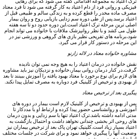
ترک اعتیاد به مجموعه اقداماتی گفته می شود که برای رهایی
فیزیکی و روانی فرد از دام اعتیاد به کار گرفته می شود تا فرد معتاد
مصرف ماده مخدر را قطع کرده و به زندگی سالم و طبیعی قبل از
اعتیاد برسد.پس از طی دوره سم زدایی بازیابی روح و روان بیمار
اصلی ترین مرحله ترک اعتیاد است.این دوره حدود دو تا سه هفته
طول می کشد و با نظر روانپزشک ملاقات با خانواده می تواند انجام
شود،برنامه های تفریحی نظیر بازی های گروهی و ورزشی نیز در
این مرحله در دستور کار قرار می گیرد.
مشاوره خانواده معتاد در لاله زارنو
نقش خانواده در درمان اعتیاد را به هیچ وجه نمی توان نادیده
گرفت.در کنار درمان روانی بیمار،خانواده و نزدیکان نیز باید مشاوره
های لازم برای نوع برخورد با معتاد بهبود یافته را آموزش ببینند تا بعد
از بهبودی و ترخیص از کلینیک فرد دوباره به مصرف تمایل پیدا نکند.
پیگیری بعد از ترخیص معتاد
پس از بهبودی و ترخیص از کلینیک لازم است بیمار در دوره های
آموزشی و روانشناسی حضور پیدا کرده و ارتباط او با مددکار تا
مدتی ادامه داشته باشد.ترک اعتیاد تنها با سم زدایی و بدون درمان
های روحی اثر بخشی چندانی نخواهد داشت و احتمال بازگشت به
اعتیاد بسیار زیاد است.کلینیک تهران پاک بعد از ترخیص بیماران نیز
وضعیت آنها را پیگیری خواهد نمود و برای شرکت در جلسات مختلف
از ایشان دعوت می شود.