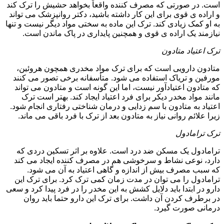
است. در صورتی که مصرف کننده واقعاً بخواهد حشیش را ترک کند
و اراده ی قوی برای این کار داشته باشید، دکتر روانپزشک می تواند
به او کمک زیادی کند. ترک این ماده به سختی مواد دیگر نیست و تنها
نیازمند یک اراده ی قوی و همچنین پایداری در پاک ماندن است.
ترک اعتیاد متادون
متادون دارویی است که برای ترک مواد مخدری همچون هروئین،
مورفین و تریاک استفاده می شود. متأسفانه برخی تصور می کنند
که متادون اعتیادآور نیست، اما این گونه است و متادون می تواند
مانند مواد مخدر دیکر برای فرد اعتیاد ایجاد کند. بهتر است ترک
اعتیاد به متادون با سم زدایی و درمان شناختی رفتاری انجام شود.
زیرا علائم روانی نیاز به متادون بعد از ترک با فرد باقی می ماند.
ترک ترامادول
ترامادول یک مسکن ضد درد است. علاوه بر اثر تسکین دردی که
دارد، نوعی نشاط و سرخوشی هم در مصرف کننده ایجاد می کند
که سبب مصرف بیش از اندازه و گاهی اعتیاد به آن می شود.
ترامادول را می توان در مدت زمان کمی ترک کرد. برای ترک این
دارو در ابتدا باید دلایل کشش به این مخدر را در فرد پیدا کرد و سعی
در برطرف کردن آن داشت. برای ترک این دارو حتما باید روان
درمانی صورت گیرد.