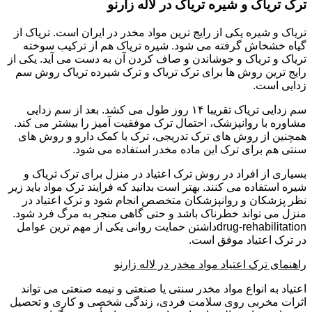
ترک تریاک و شیره تریاک در لاله زارنو
تریاک و شیره یکی از رایج ترین مواد مخدر در ایران است. تریاک از
گیاه خشخاش گرفته می شود. شیره تریاک هم از ترکیب سوخته
تریاک و تریاک و جوشاندن و صاف کردن آن به دست می آید. یکی از
رایج ترین روش ها برای ترک تریاک و ترک شیرده تریاک روش سم
زدایی است.
سم زدایی تریاک تقریبا ۱۴ روز طول می کشد. بعد از سم زدایی
مشاوره با روانپزشک، احتمال ترک موفقیت آمیز را بیشتر می کند.
همچنین از روش های ترک تدریجی، ترک با کمک دارو و روش های
سنتی هم برای ترک این ماده مخدر استفاده می شود.
بسیاری از افراد در روش ترک اعتیاد در منزل برای ترک تریاک و
شیره استفاده می کنند. بهتر است بدانید که فرایند ترک مواد باید زیر
نظر پزشکان و روانپزشکان متخصص انجام شود و ترک اعتیاد در
منزل می تواند خطرناک باشد و حتی گاهی منجر به مرگ فرد شود.
drug-rehabilitationداشتن حمایت روانی یکی از مهم ترین عوامل
در ترک اعتیاد موفق است.
راهنمای ترک اعتیاد مواد مخدر در لاله زارنو
اعتیاد به انواع مواد مخدر سنتی یا صنعتی و نیمه صنعتی می تواند
اثرات مخربی روی سلامت فردی، زندگی شخصی و کاری و تحصیل