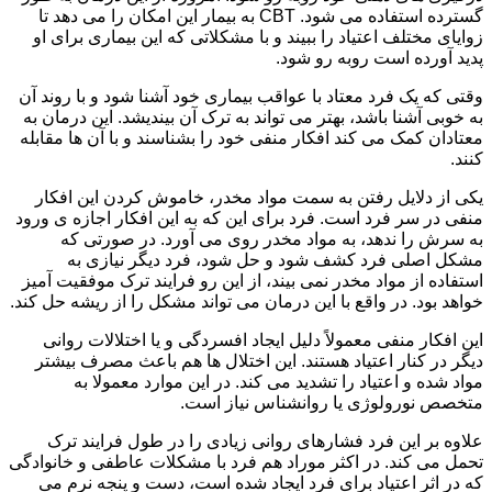
گسترده استفاده می شود. CBT به بیمار این امکان را می دهد تا
زوایای مختلف اعتیاد را ببیند و با مشکلاتی که این بیماری برای او
پدید آورده است روبه رو شود.
وقتی که یک فرد معتاد با عواقب بیماری خود آشنا شود و با روند آن
به خوبی آشنا باشد، بهتر می تواند به ترک آن بیندیشد. این درمان به
معتادان کمک می کند افکار منفی خود را بشناسند و با آن ها مقابله
کنند.
یکی از دلایل رفتن به سمت مواد مخدر، خاموش کردن این افکار
منفی در سر فرد است. فرد برای این که به این افکار اجازه ی ورود
به سرش را ندهد، به مواد مخدر روی می آورد. در صورتی که
مشکل اصلی فرد کشف شود و حل شود، فرد دیگر نیازی به
استفاده از مواد مخدر نمی بیند، از این رو فرایند ترک موفقیت آمیز
خواهد بود. در واقع با این درمان می تواند مشکل را از ریشه حل کند.
این افکار منفی معمولاً دلیل ایجاد افسردگی و یا اختلالات روانی
دیگر در کنار اعتیاد هستند. این اختلال ها هم باعث مصرف بیشتر
مواد شده و اعتیاد را تشدید می کند. در این موارد معمولا به
متخصص نورولوژی یا روانشناس نیاز است.
علاوه بر این فرد فشارهای روانی زیادی را در طول فرایند ترک
تحمل می کند. در اکثر موراد هم فرد با مشکلات عاطفی و خانوادگی
که در اثر اعتیاد برای فرد ایجاد شده است، دست و پنجه نرم می